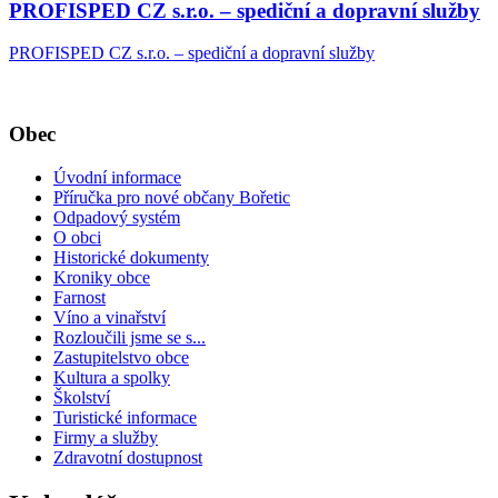
PROFISPED CZ s.r.o. – spediční a dopravní služby
PROFISPED CZ s.r.o. – spediční a dopravní služby
Obec
Úvodní informace
Příručka pro nové občany Bořetic
Odpadový systém
O obci
Historické dokumenty
Kroniky obce
Farnost
Víno a vinařství
Rozloučili jsme se s...
Zastupitelstvo obce
Kultura a spolky
Školství
Turistické informace
Firmy a služby
Zdravotní dostupnost