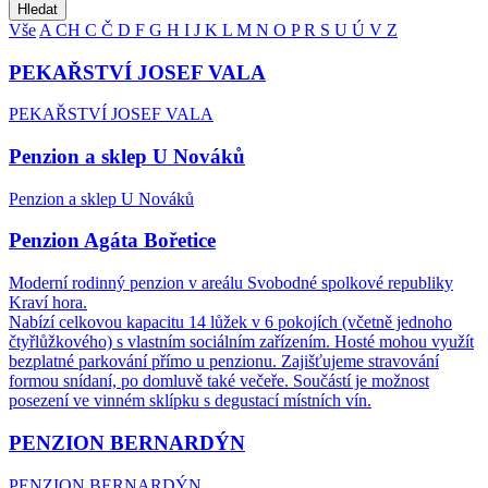
Hledat
Vše
A
CH
C
Č
D
F
G
H
I
J
K
L
M
N
O
P
R
S
U
Ú
V
Z
PEKAŘSTVÍ JOSEF VALA
PEKAŘSTVÍ JOSEF VALA
Penzion a sklep U Nováků
Penzion a sklep U Nováků
Penzion Agáta Bořetice
Moderní rodinný penzion v areálu Svobodné spolkové republiky
Kraví hora.
Nabízí celkovou kapacitu 14 lůžek v 6 pokojích (včetně jednoho
čtyřlůžkového) s vlastním sociálním zařízením. Hosté mohou využít
bezplatné parkování přímo u penzionu. Zajišťujeme stravování
formou snídaní, po domluvě také večeře. Součástí je možnost
posezení ve vinném sklípku s degustací místních vín.
PENZION BERNARDÝN
PENZION BERNARDÝN