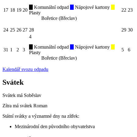
Komunální odpad
Nápojové kartony
17
18
19
20
22
23
Plasty
Bořetice (Břeclav)
24
25
26
27
28
29
30
4
Komunální odpad
Nápojové kartony
31
1
2
3
5
6
Plasty
Bořetice (Břeclav)
Kalendář svozu odpadu
Svátek
Svátek má
Soběslav
Zítra má svátek
Roman
Státní svátky a významné dny na zítřek:
Mezinárodní den původního obyvatelstva