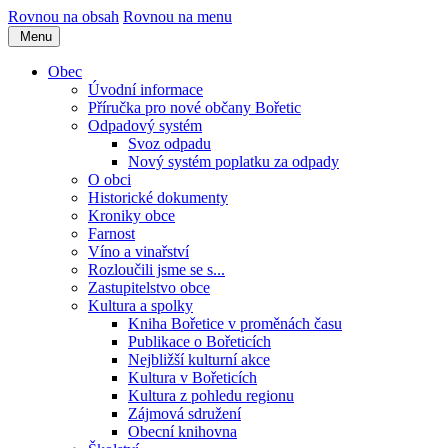
Rovnou na obsah
Rovnou na menu
Menu
Obec
Úvodní informace
Příručka pro nové občany Bořetic
Odpadový systém
Svoz odpadu
Nový systém poplatku za odpady
O obci
Historické dokumenty
Kroniky obce
Farnost
Víno a vinařství
Rozloučili jsme se s...
Zastupitelstvo obce
Kultura a spolky
Kniha Bořetice v proměnách času
Publikace o Bořeticích
Nejbližší kulturní akce
Kultura v Bořeticích
Kultura z pohledu regionu
Zájmová sdružení
Obecní knihovna