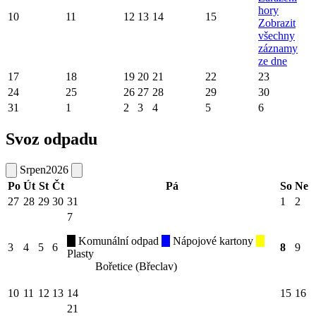
hory
10
11
12
13
14
15
Zobrazit
všechny
záznamy
ze dne
17
18
19
20
21
22
23
24
25
26
27
28
29
30
31
1
2
3
4
5
6
Svoz odpadu
Srpen
2026
Po
Út
St
Čt
Pá
So
Ne
27
28
29
30
31
1
2
7
Komunální odpad
Nápojové kartony
3
4
5
6
8
9
Plasty
Bořetice (Břeclav)
10
11
12
13
14
15
16
21