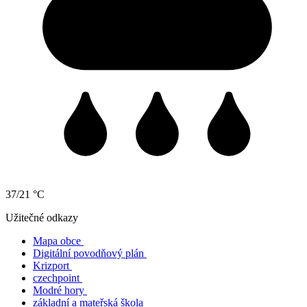
37/21 °C
Užitečné odkazy
Mapa obce
Digitální povodňový plán
Krizport
czechpoint
Modré hory
základní a mateřská škola