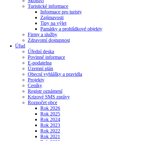
Školství
Turistické informace
Informace pro turisty
Zajímavosti
Tipy na výlet
Památky a prohlídkové objekty
Firmy a služby
Zdravotní dostupnost
Úřad
Úřední deska
Povinné informace
E-podatelna
Územní plán
Obecní vyhlášky a pravidla
Projekty
Ceníky
Registr oznámení
Krizové SMS zprávy
Rozpočet obce
Rok 2026
Rok 2025
Rok 2024
Rok 2023
Rok 2022
Rok 2021