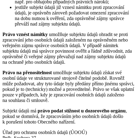
např. pro obhajobu případných právních nároků;
jestliže subjekt údajů již vznesl námitku proti zpracování
údajů, je oprávněn zároveň požadovat omezení zpracování
na dobu nutnou k ověření, zda oprávněné zájmy správce
převáží nad zájmy subjektu údajů.
Právo vznést námitky
umožňuje subjektu údajů ohradit se proti
zpracování jeho osobních údajů založeném na oprávněném nebo
veřejném zájmu správce osobních údajů. V případě námitek
subjektu údajů má správce povinnost ověřit a řádně zdůvodnit, zda
oprávněné či veřejné zájmy převažují nad zájmy subjektu údajů
na ochraně jeho osobních údajů.
Právo na přenositelnost
umožňuje subjektu údajů získat své
osobní údaje ve strukturované strojově čitelné podobě. Rovněž
může požadovat, aby tyto údaje byly předány přímo jinému správci,
pokud je to (technicky) možné a proveditelné. Právo se však uplatní
pouze v případech, kdy je zpracování osobních údajů založeno
na souhlasu či smlouvě.
Subjekt údajů má
právo podat stížnost u dozorového orgánu
,
pokud se domnívá, že zpracováním jeho osobních údajů došlo
k porušení tohoto Obecného nařízení.
Úřad pro ochranu osobních údajů (ÚOOÚ)
Pplk. Sochora 27