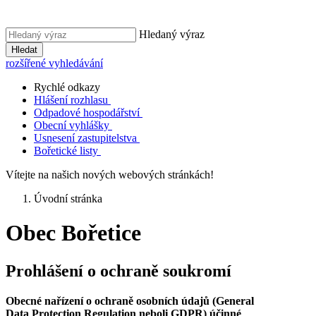
Hledaný výraz
Hledat
rozšířené vyhledávání
Rychlé odkazy
Hlášení rozhlasu
Odpadové hospodářství
Obecní vyhlášky
Usnesení zastupitelstva
Bořetické listy
Vítejte na našich nových webových stránkách!
Úvodní stránka
Obec Bořetice
Prohlášení o ochraně soukromí
Obecné nařízení o ochraně osobních údajů (General
Data Protection Regulation neboli GDPR) účinné