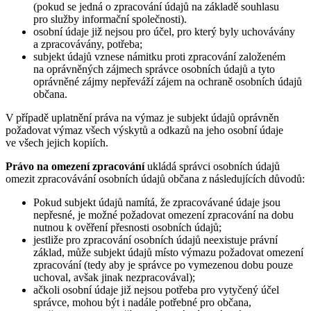
(pokud se jedná o zpracování údajů na základě souhlasu
pro služby informační společnosti).
osobní údaje již nejsou pro účel, pro který byly uchovávány
a zpracovávány, potřeba;
subjekt údajů vznese námitku proti zpracování založeném
na oprávněných zájmech správce osobních údajů a tyto
oprávněné zájmy nepřeváží zájem na ochraně osobních údajů
občana.
V případě uplatnění práva na výmaz je subjekt údajů oprávněn
požadovat výmaz všech výskytů a odkazů na jeho osobní údaje
ve všech jejich kopiích.
Právo na omezení zpracování
ukládá správci osobních údajů
omezit zpracovávání osobních údajů občana z následujících důvodů:
Pokud subjekt údajů namítá, že zpracovávané údaje jsou
nepřesné, je možné požadovat omezení zpracování na dobu
nutnou k ověření přesnosti osobních údajů;
jestliže pro zpracování osobních údajů neexistuje právní
základ, může subjekt údajů místo výmazu požadovat omezení
zpracování (tedy aby je správce po vymezenou dobu pouze
uchoval, avšak jinak nezpracovával);
ačkoli osobní údaje již nejsou potřeba pro vytyčený účel
správce, mohou být i nadále potřebné pro občana,