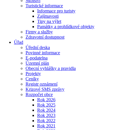
Školství
Turistické informace
Informace pro turisty
Zajímavosti
Tipy na výlet
Památky a prohlídkové objekty
Firmy a služby
Zdravotní dostupnost
Úřad
Úřední deska
Povinné informace
E-podatelna
Územní plán
Obecní vyhlášky a pravidla
Projekty
Ceníky
Registr oznámení
Krizové SMS zprávy
Rozpočet obce
Rok 2026
Rok 2025
Rok 2024
Rok 2023
Rok 2022
Rok 2021