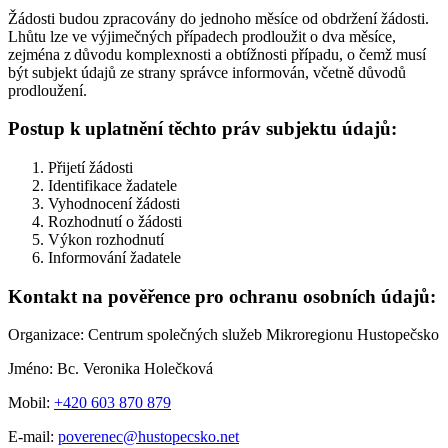
Žádosti budou zpracovány do jednoho měsíce od obdržení žádosti.
Lhůtu lze ve výjimečných případech prodloužit o dva měsíce,
zejména z důvodu komplexnosti a obtížnosti případu, o čemž musí
být subjekt údajů ze strany správce informován, včetně důvodů
prodloužení.
Postup k uplatnění těchto práv subjektu údajů:
Přijetí žádosti
Identifikace žadatele
Vyhodnocení žádosti
Rozhodnutí o žádosti
Výkon rozhodnutí
Informování žadatele
Kontakt na pověřence pro ochranu osobních údajů:
Organizace: Centrum společných služeb Mikroregionu Hustopečsko
Jméno: Bc. Veronika Holečková
Mobil:
+420 603 870 879
E-mail:
poverenec@hustopecsko.net