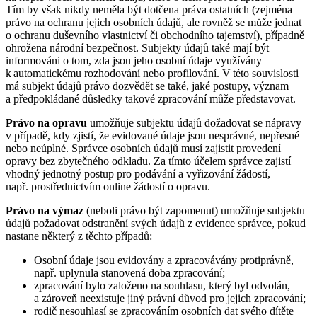
Tím by však nikdy neměla být dotčena práva ostatních (zejména
právo na ochranu jejich osobních údajů, ale rovněž se může jednat
o ochranu duševního vlastnictví či obchodního tajemství), případně
ohrožena národní bezpečnost. Subjekty údajů také mají být
informováni o tom, zda jsou jeho osobní údaje využívány
k automatickému rozhodování nebo profilování. V této souvislosti
má subjekt údajů právo dozvědět se také, jaké postupy, význam
a předpokládané důsledky takové zpracování může představovat.
Právo na opravu
umožňuje subjektu údajů dožadovat se nápravy
v případě, kdy zjistí, že evidované údaje jsou nesprávné, nepřesné
nebo neúplné. Správce osobních údajů musí zajistit provedení
opravy bez zbytečného odkladu. Za tímto účelem správce zajistí
vhodný jednotný postup pro podávání a vyřizování žádostí,
např. prostřednictvím online žádostí o opravu.
Právo na výmaz
(neboli právo být zapomenut) umožňuje subjektu
údajů požadovat odstranění svých údajů z evidence správce, pokud
nastane některý z těchto případů:
Osobní údaje jsou evidovány a zpracovávány protiprávně,
např. uplynula stanovená doba zpracování;
zpracování bylo založeno na souhlasu, který byl odvolán,
a zároveň neexistuje jiný právní důvod pro jejich zpracování;
rodič nesouhlasí se zpracováním osobních dat svého dítěte