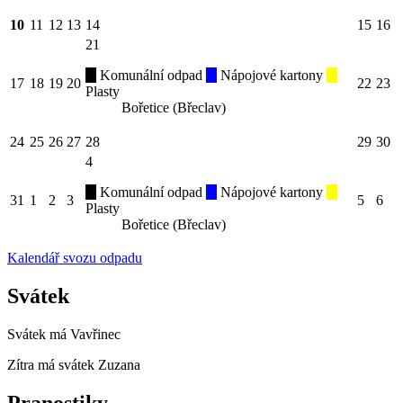
10
11
12
13
14
15
16
21
Komunální odpad
Nápojové kartony
17
18
19
20
22
23
Plasty
Bořetice (Břeclav)
24
25
26
27
28
29
30
4
Komunální odpad
Nápojové kartony
31
1
2
3
5
6
Plasty
Bořetice (Břeclav)
Kalendář svozu odpadu
Svátek
Svátek má
Vavřinec
Zítra má svátek
Zuzana
Pranostiky