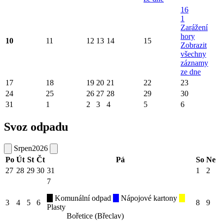
16
1
Zarážení
hory
10
11
12
13
14
15
Zobrazit
všechny
záznamy
ze dne
17
18
19
20
21
22
23
24
25
26
27
28
29
30
31
1
2
3
4
5
6
Svoz odpadu
Srpen
2026
Po
Út
St
Čt
Pá
So
Ne
27
28
29
30
31
1
2
7
Komunální odpad
Nápojové kartony
3
4
5
6
8
9
Plasty
Bořetice (Břeclav)