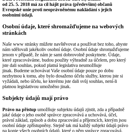
od 25. 5. 2018 má za cíl hájit práva (především) občanů
Evropské unie proti neoprávněnému nakládání s jejich
osobními údaji.
Osobní údaje, které shromažďujeme na webových
stránkách
Naše www stránky můžete navštěvovat a používat bez toho, abyste
nám sdělovali jakékoliv osobní údaje. Osobní údaje shromažďujeme
jenom v případě, že nám je sami dobrovolně poskytnete. Údaje,
které zpracováváme, budou použity výhradně za účelem, pro který
jste dali souhlas, pokud platná legislativa neumožňuje
jinak. Budeme uchovávat Vaše osobní údaje pouze po dobu
nezbytnou k tomu, aby bylo dosaženo účelu služby, kterou jste si
vyžádali, nebo účelu, ke kterému jste dali svůj souhlas, není-li
platnou legislativou umožněno jinak.
Subjekty údajů mají právo
Právo na přístup
umožňuje subjektu údajů zjistit, zda a případně
jaké údaje o jeho osobě správce zpracovává a uchovává, účel,
právní základ, způsob a dobu zpracování a příjemcích, kterým jsou
osobní údaje zpřístupněny. Stejně tak má každý subjekt údajů právo
na kopie všech osobních údajů, které o něm správce zpracovává.