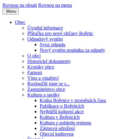
Rovnou na obsah
Rovnou na menu
Menu
Obec
Úvodní informace
Příručka pro nové občany Bořetic
Odpadový systém
Svoz odpadu
Nový systém poplatku za odpady
O obci
Historické dokumenty
Kroniky obce
Farnost
Víno a vinařství
Rozloučili jsme se s...
Zastupitelstvo obce
Kultura a spolky
Kniha Bořetice v proměnách času
Publikace o Bořeticích
Nejbližší kulturní akce
Kultura v Bořeticích
Kultura z pohledu regionu
Zájmová sdružení
Obecní knihovna