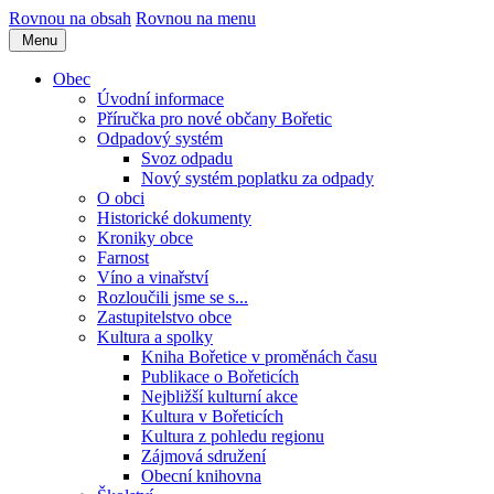
Rovnou na obsah
Rovnou na menu
Menu
Obec
Úvodní informace
Příručka pro nové občany Bořetic
Odpadový systém
Svoz odpadu
Nový systém poplatku za odpady
O obci
Historické dokumenty
Kroniky obce
Farnost
Víno a vinařství
Rozloučili jsme se s...
Zastupitelstvo obce
Kultura a spolky
Kniha Bořetice v proměnách času
Publikace o Bořeticích
Nejbližší kulturní akce
Kultura v Bořeticích
Kultura z pohledu regionu
Zájmová sdružení
Obecní knihovna