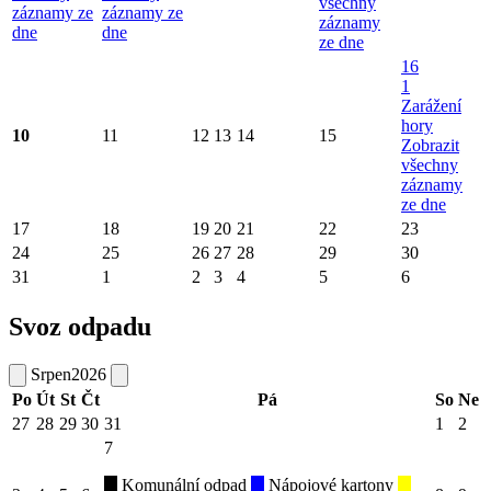
všechny
záznamy ze
záznamy ze
záznamy
dne
dne
ze dne
16
1
Zarážení
hory
10
11
12
13
14
15
Zobrazit
všechny
záznamy
ze dne
17
18
19
20
21
22
23
24
25
26
27
28
29
30
31
1
2
3
4
5
6
Svoz odpadu
Srpen
2026
Po
Út
St
Čt
Pá
So
Ne
27
28
29
30
31
1
2
7
Komunální odpad
Nápojové kartony