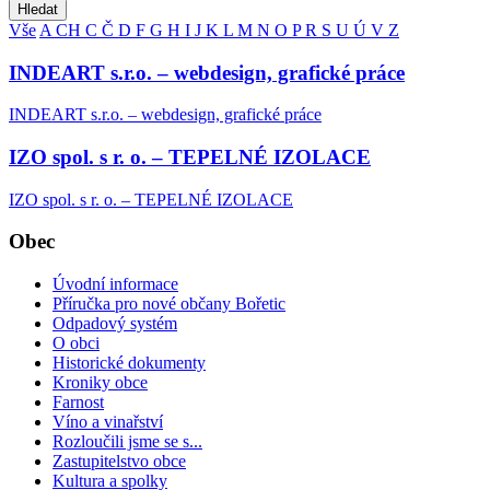
Hledat
Vše
A
CH
C
Č
D
F
G
H
I
J
K
L
M
N
O
P
R
S
U
Ú
V
Z
INDEART s.r.o. – webdesign, grafické práce
INDEART s.r.o. – webdesign, grafické práce
IZO spol. s r. o. – TEPELNÉ IZOLACE
IZO spol. s r. o. – TEPELNÉ IZOLACE
Obec
Úvodní informace
Příručka pro nové občany Bořetic
Odpadový systém
O obci
Historické dokumenty
Kroniky obce
Farnost
Víno a vinařství
Rozloučili jsme se s...
Zastupitelstvo obce
Kultura a spolky