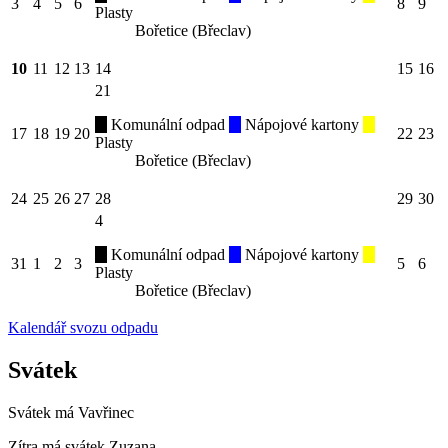
3
4
5
6
8
9
Plasty
Bořetice (Břeclav)
10
11
12
13
14
15
16
21
Komunální odpad
Nápojové kartony
17
18
19
20
22
23
Plasty
Bořetice (Břeclav)
24
25
26
27
28
29
30
4
Komunální odpad
Nápojové kartony
31
1
2
3
5
6
Plasty
Bořetice (Břeclav)
Kalendář svozu odpadu
Svátek
Svátek má
Vavřinec
Zítra má svátek
Zuzana