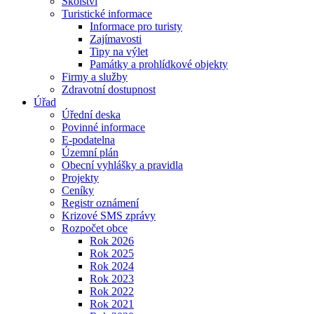
Školství
Turistické informace
Informace pro turisty
Zajímavosti
Tipy na výlet
Památky a prohlídkové objekty
Firmy a služby
Zdravotní dostupnost
Úřad
Úřední deska
Povinné informace
E-podatelna
Územní plán
Obecní vyhlášky a pravidla
Projekty
Ceníky
Registr oznámení
Krizové SMS zprávy
Rozpočet obce
Rok 2026
Rok 2025
Rok 2024
Rok 2023
Rok 2022
Rok 2021