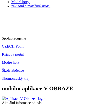
Modré hory
základní a mateřská škola
Spolupracujeme
CZECH Point
Krizový portál
Modré hory
Škola Bořetice
Jihomoravský kraj
mobilní aplikace V OBRAZE
Aktuální informace od nás