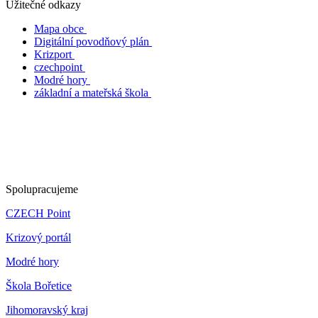
Užitečné odkazy
Mapa obce
Digitální povodňový plán
Krizport
czechpoint
Modré hory
základní a mateřská škola
Spolupracujeme
CZECH Point
Krizový portál
Modré hory
Škola Bořetice
Jihomoravský kraj