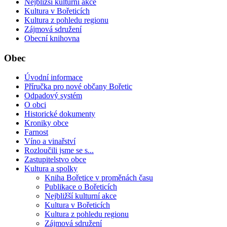
Nejbližší kulturní akce
Kultura v Bořeticích
Kultura z pohledu regionu
Zájmová sdružení
Obecní knihovna
Obec
Úvodní informace
Příručka pro nové občany Bořetic
Odpadový systém
O obci
Historické dokumenty
Kroniky obce
Farnost
Víno a vinařství
Rozloučili jsme se s...
Zastupitelstvo obce
Kultura a spolky
Kniha Bořetice v proměnách času
Publikace o Bořeticích
Nejbližší kulturní akce
Kultura v Bořeticích
Kultura z pohledu regionu
Zájmová sdružení