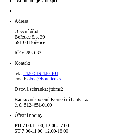
Osobní údaje v bezpečí
Adresa
Obecní úřad
Bořetice č.p. 39
691 08 Bořetice
IČO: 283 037
Kontakt
tel.:
+420 519 430 103
email:
obec@boretice.cz
Datová schránka: jttbmr2
Bankovní spojení: Komerční banka, a. s.
č. ú. 5124651/0100
Úřední hodiny
PO
7.00-11.00, 12.00-17.00
ST
7.00-11.00, 12.00-18.00