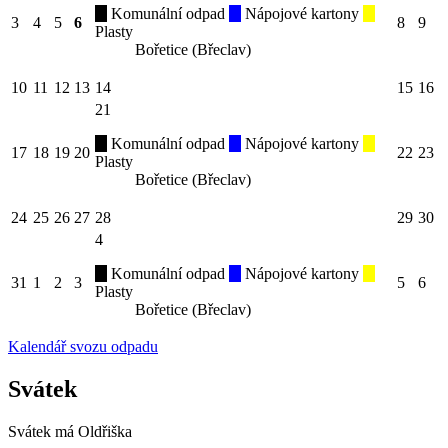
Komunální odpad
Nápojové kartony
3
4
5
6
8
9
Plasty
Bořetice (Břeclav)
10
11
12
13
14
15
16
21
Komunální odpad
Nápojové kartony
17
18
19
20
22
23
Plasty
Bořetice (Břeclav)
24
25
26
27
28
29
30
4
Komunální odpad
Nápojové kartony
31
1
2
3
5
6
Plasty
Bořetice (Břeclav)
Kalendář svozu odpadu
Svátek
Svátek má
Oldřiška