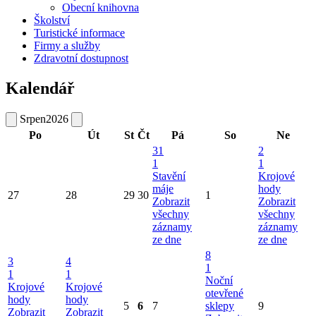
Obecní knihovna
Školství
Turistické informace
Firmy a služby
Zdravotní dostupnost
Kalendář
Srpen
2026
Po
Út
St
Čt
Pá
So
Ne
31
2
1
1
Stavění
Krojové
máje
hody
27
28
29
30
1
Zobrazit
Zobrazit
všechny
všechny
záznamy
záznamy
ze dne
ze dne
8
3
4
1
1
1
Noční
Krojové
Krojové
otevřené
hody
hody
5
6
7
sklepy
9
Zobrazit
Zobrazit