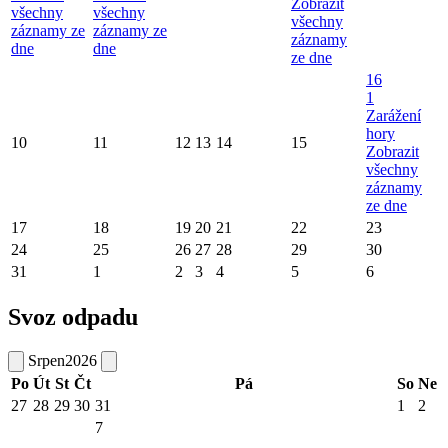
Zobrazit
všechny
všechny
všechny
záznamy ze
záznamy ze
záznamy
dne
dne
ze dne
16
1
Zarážení
hory
10
11
12
13
14
15
Zobrazit
všechny
záznamy
ze dne
17
18
19
20
21
22
23
24
25
26
27
28
29
30
31
1
2
3
4
5
6
Svoz odpadu
Srpen
2026
Po
Út
St
Čt
Pá
So
Ne
27
28
29
30
31
1
2
7