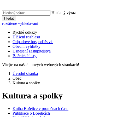
Hledaný výraz
Hledat
rozšířené vyhledávání
Rychlé odkazy
Hlášení rozhlasu
Odpadové hospodářství
Obecní vyhlášky
Usnesení zastupitelstva
Bořetické listy
Vítejte na našich nových webových stránkách!
Úvodní stránka
Obec
Kultura a spolky
Kultura a spolky
Kniha Bořetice v proměnách času
Publikace o Bořeticích