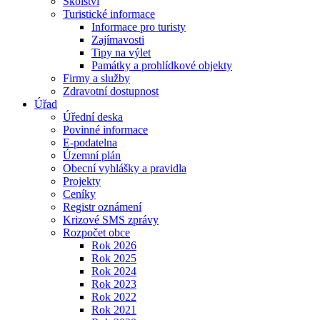
Školství
Turistické informace
Informace pro turisty
Zajímavosti
Tipy na výlet
Památky a prohlídkové objekty
Firmy a služby
Zdravotní dostupnost
Úřad
Úřední deska
Povinné informace
E-podatelna
Územní plán
Obecní vyhlášky a pravidla
Projekty
Ceníky
Registr oznámení
Krizové SMS zprávy
Rozpočet obce
Rok 2026
Rok 2025
Rok 2024
Rok 2023
Rok 2022
Rok 2021