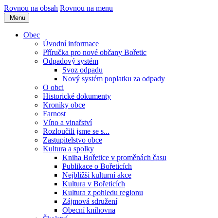
Rovnou na obsah
Rovnou na menu
Menu
Obec
Úvodní informace
Příručka pro nové občany Bořetic
Odpadový systém
Svoz odpadu
Nový systém poplatku za odpady
O obci
Historické dokumenty
Kroniky obce
Farnost
Víno a vinařství
Rozloučili jsme se s...
Zastupitelstvo obce
Kultura a spolky
Kniha Bořetice v proměnách času
Publikace o Bořeticích
Nejbližší kulturní akce
Kultura v Bořeticích
Kultura z pohledu regionu
Zájmová sdružení
Obecní knihovna