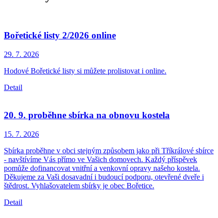
Bořetické listy 2/2026 online
29. 7.
2026
Hodové Bořetické listy si můžete prolistovat i online.
Detail
20. 9. proběhne sbírka na obnovu kostela
15. 7.
2026
Sbírka proběhne v obci stejným způsobem jako při Tříkrálové sbírce
- navštívíme Vás přímo ve Vašich domovech. Každý příspěvek
pomůže dofinancovat vnitřní a venkovní opravy našeho kostela.
Děkujeme za Vaši dosavadní i budoucí podporu, otevřené dveře i
štědrost. Vyhlašovatelem sbírky je obec Bořetice.
Detail