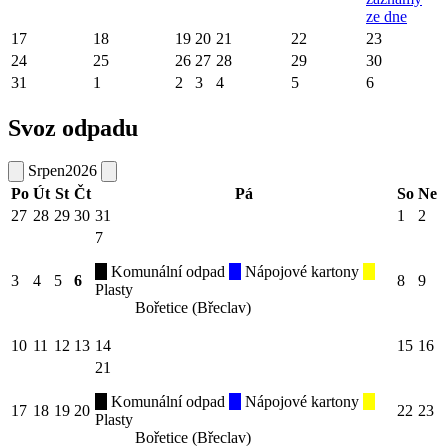
ze dne
17
18
19
20
21
22
23
24
25
26
27
28
29
30
31
1
2
3
4
5
6
Svoz odpadu
Srpen
2026
Po
Út
St
Čt
Pá
So
Ne
27
28
29
30
31
1
2
7
Komunální odpad
Nápojové kartony
3
4
5
6
8
9
Plasty
Bořetice (Břeclav)
10
11
12
13
14
15
16
21
Komunální odpad
Nápojové kartony
17
18
19
20
22
23
Plasty
Bořetice (Břeclav)