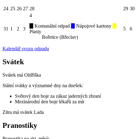
24
25
26
27
28
29
30
4
Komunální odpad
Nápojové kartony
31
1
2
3
5
6
Plasty
Bořetice (Břeclav)
Kalendář svozu odpadu
Svátek
Svátek má
Oldřiška
Státní svátky a významné dny na dnešek:
Světový den boje za zákaz jaderných zbraní
Mezinárodní den boje lékařů za mír
Zítra má svátek
Lada
Pranostiky
Pranostika na akt. měsíc