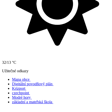
32/13 °C
Užitečné odkazy
Mapa obce
Digitální povodňový plán
Krizport
czechpoint
Modré hory
základní a mateřská škola