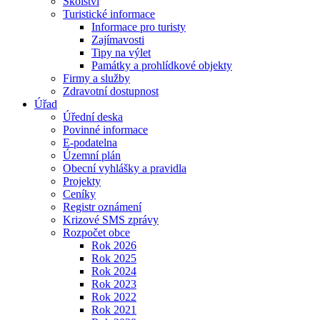
Školství
Turistické informace
Informace pro turisty
Zajímavosti
Tipy na výlet
Památky a prohlídkové objekty
Firmy a služby
Zdravotní dostupnost
Úřad
Úřední deska
Povinné informace
E-podatelna
Územní plán
Obecní vyhlášky a pravidla
Projekty
Ceníky
Registr oznámení
Krizové SMS zprávy
Rozpočet obce
Rok 2026
Rok 2025
Rok 2024
Rok 2023
Rok 2022
Rok 2021