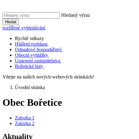
Hledaný výraz
Hledat
rozšířené vyhledávání
Rychlé odkazy
Hlášení rozhlasu
Odpadové hospodářství
Obecní vyhlášky
Usnesení zastupitelstva
Bořetické listy
Vítejte na našich nových webových stránkách!
Úvodní stránka
Obec Bořetice
Zalozka 1
Zalozka 2
Aktuality