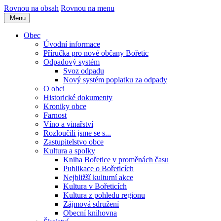
Rovnou na obsah
Rovnou na menu
Menu
Obec
Úvodní informace
Příručka pro nové občany Bořetic
Odpadový systém
Svoz odpadu
Nový systém poplatku za odpady
O obci
Historické dokumenty
Kroniky obce
Farnost
Víno a vinařství
Rozloučili jsme se s...
Zastupitelstvo obce
Kultura a spolky
Kniha Bořetice v proměnách času
Publikace o Bořeticích
Nejbližší kulturní akce
Kultura v Bořeticích
Kultura z pohledu regionu
Zájmová sdružení
Obecní knihovna