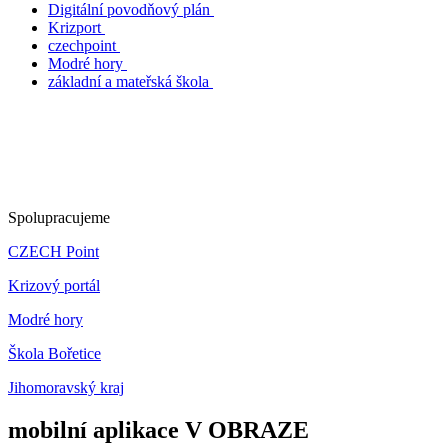
Digitální povodňový plán
Krizport
czechpoint
Modré hory
základní a mateřská škola
Spolupracujeme
CZECH Point
Krizový portál
Modré hory
Škola Bořetice
Jihomoravský kraj
mobilní aplikace V OBRAZE