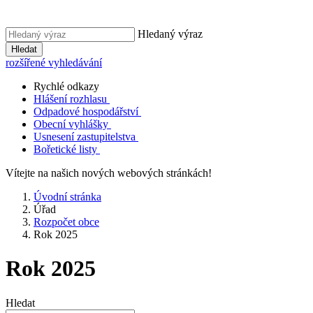
Hledaný výraz
Hledat
rozšířené vyhledávání
Rychlé odkazy
Hlášení rozhlasu
Odpadové hospodářství
Obecní vyhlášky
Usnesení zastupitelstva
Bořetické listy
Vítejte na našich nových webových stránkách!
Úvodní stránka
Úřad
Rozpočet obce
Rok 2025
Rok 2025
Hledat