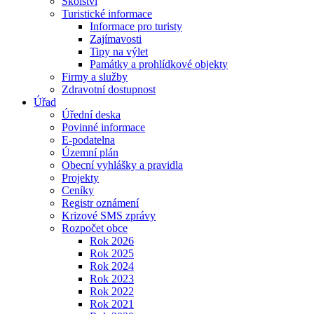
Školství
Turistické informace
Informace pro turisty
Zajímavosti
Tipy na výlet
Památky a prohlídkové objekty
Firmy a služby
Zdravotní dostupnost
Úřad
Úřední deska
Povinné informace
E-podatelna
Územní plán
Obecní vyhlášky a pravidla
Projekty
Ceníky
Registr oznámení
Krizové SMS zprávy
Rozpočet obce
Rok 2026
Rok 2025
Rok 2024
Rok 2023
Rok 2022
Rok 2021