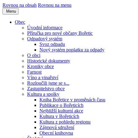
Rovnou na obsah
Rovnou na menu
Menu
Obec
Úvodní informace
Příručka pro nové občany Bořetic
Odpadový systém
Svoz odpadu
Nový systém poplatku za odpady
O obci
Historické dokumenty
Kroniky obce
Farnost
Víno a vinařství
Rozloučili jsme se s...
Zastupitelstvo obce
Kultura a spolky
Kniha Bořetice v proměnách času
Publikace o Bořeticích
Nejbližší kulturní akce
Kultura v Bořeticích
Kultura z pohledu regionu
Zájmová sdružení
Obecní knihovna