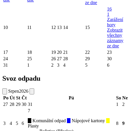
ze dne
16
1
Zarážení
hory
10
11
12
13
14
15
Zobrazit
všechny
záznamy
ze dne
17
18
19
20
21
22
23
24
25
26
27
28
29
30
31
1
2
3
4
5
6
Svoz odpadu
Srpen
2026
Po
Út
St
Čt
Pá
So
Ne
27
28
29
30
31
1
2
7
Komunální odpad
Nápojové kartony
3
4
5
6
8
9
Plasty