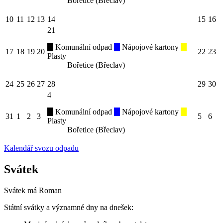
Bořetice (Břeclav)
10
11
12
13
14
15
16
21
Komunální odpad
Nápojové kartony
17
18
19
20
22
23
Plasty
Bořetice (Břeclav)
24
25
26
27
28
29
30
4
Komunální odpad
Nápojové kartony
31
1
2
3
5
6
Plasty
Bořetice (Břeclav)
Kalendář svozu odpadu
Svátek
Svátek má
Roman
Státní svátky a významné dny na dnešek: