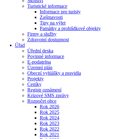
Školství
Turistické informace
Informace pro turisty
Zajímavosti
Tipy na výlet
Památky a prohlídkové objekty
Firmy a služby
Zdravotní dostupnost
Úřad
Úřední deska
Povinné informace
E-podatelna
Územní plán
Obecní vyhlášky a pravidla
Projekty
Ceníky
Registr oznámení
Krizové SMS zprávy
Rozpočet obce
Rok 2026
Rok 2025
Rok 2024
Rok 2023
Rok 2022
Rok 2021