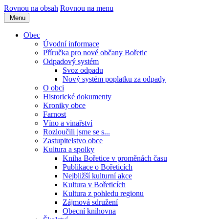
Rovnou na obsah
Rovnou na menu
Menu
Obec
Úvodní informace
Příručka pro nové občany Bořetic
Odpadový systém
Svoz odpadu
Nový systém poplatku za odpady
O obci
Historické dokumenty
Kroniky obce
Farnost
Víno a vinařství
Rozloučili jsme se s...
Zastupitelstvo obce
Kultura a spolky
Kniha Bořetice v proměnách času
Publikace o Bořeticích
Nejbližší kulturní akce
Kultura v Bořeticích
Kultura z pohledu regionu
Zájmová sdružení
Obecní knihovna