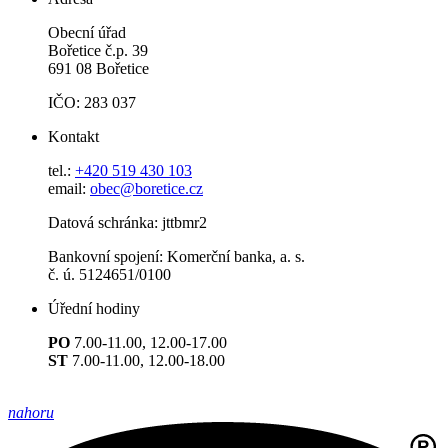
Obecní úřad
Bořetice č.p. 39
691 08 Bořetice
IČO: 283 037
Kontakt
tel.:
+420 519 430 103
email:
obec@boretice.cz
Datová schránka: jttbmr2
Bankovní spojení: Komerční banka, a. s.
č. ú. 5124651/0100
Úřední hodiny
PO
7.00-11.00, 12.00-17.00
ST
7.00-11.00, 12.00-18.00
nahoru