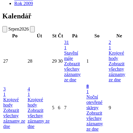
Rok 2009
Kalendář
Srpen
2026
Po
Út
St
Čt
Pá
So
Ne
31
2
1
1
Stavění
Krojové
máje
hody
27
28
29
30
1
Zobrazit
Zobrazit
všechny
všechny
záznamy
záznamy
ze dne
ze dne
8
3
4
1
1
1
Noční
Krojové
Krojové
otevřené
hody
hody
5
6
7
sklepy
9
Zobrazit
Zobrazit
Zobrazit
všechny
všechny
všechny
záznamy ze
záznamy ze
záznamy
dne
dne
ze dne