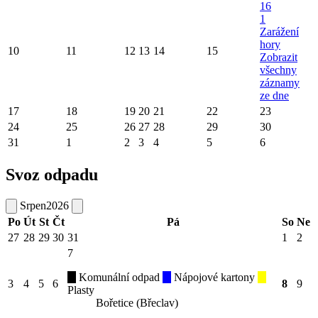
16
1
Zarážení
hory
10
11
12
13
14
15
Zobrazit
všechny
záznamy
ze dne
17
18
19
20
21
22
23
24
25
26
27
28
29
30
31
1
2
3
4
5
6
Svoz odpadu
Srpen
2026
Po
Út
St
Čt
Pá
So
Ne
27
28
29
30
31
1
2
7
Komunální odpad
Nápojové kartony
3
4
5
6
8
9
Plasty
Bořetice (Břeclav)