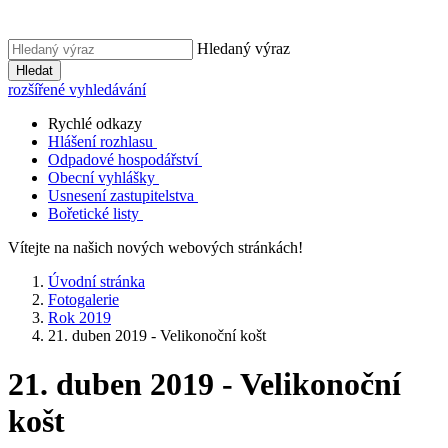
Hledaný výraz
Hledat
rozšířené vyhledávání
Rychlé odkazy
Hlášení rozhlasu
Odpadové hospodářství
Obecní vyhlášky
Usnesení zastupitelstva
Bořetické listy
Vítejte na našich nových webových stránkách!
Úvodní stránka
Fotogalerie
Rok 2019
21. duben 2019 - Velikonoční košt
21. duben 2019 - Velikonoční
košt