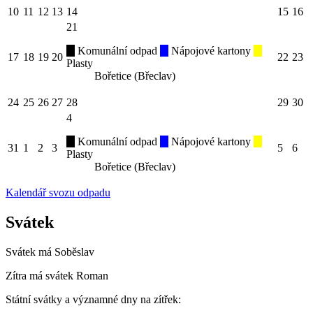
10
11
12
13
14
15
16
21
Komunální odpad
Nápojové kartony
17
18
19
20
22
23
Plasty
Bořetice (Břeclav)
24
25
26
27
28
29
30
4
Komunální odpad
Nápojové kartony
31
1
2
3
5
6
Plasty
Bořetice (Břeclav)
Kalendář svozu odpadu
Svátek
Svátek má
Soběslav
Zítra má svátek
Roman
Státní svátky a významné dny na zítřek: