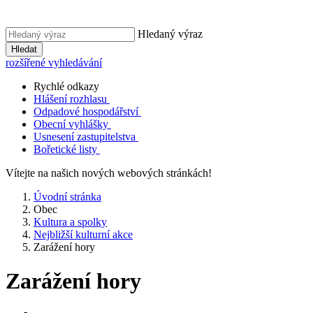
Hledaný výraz
Hledat
rozšířené vyhledávání
Rychlé odkazy
Hlášení rozhlasu
Odpadové hospodářství
Obecní vyhlášky
Usnesení zastupitelstva
Bořetické listy
Vítejte na našich nových webových stránkách!
Úvodní stránka
Obec
Kultura a spolky
Nejbližší kulturní akce
Zarážení hory
Zarážení hory