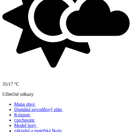
35/17 °C
Užitečné odkazy
Mapa obce
Digitální povodňový plán
Krizport
czechpoint
Modré hory
základní a mateřská škola