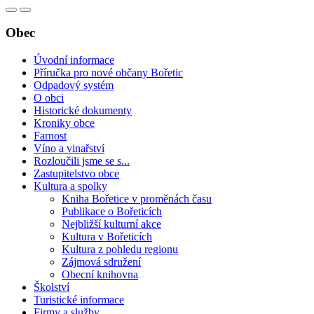
Obec
Úvodní informace
Příručka pro nové občany Bořetic
Odpadový systém
O obci
Historické dokumenty
Kroniky obce
Farnost
Víno a vinařství
Rozloučili jsme se s...
Zastupitelstvo obce
Kultura a spolky
Kniha Bořetice v proměnách času
Publikace o Bořeticích
Nejbližší kulturní akce
Kultura v Bořeticích
Kultura z pohledu regionu
Zájmová sdružení
Obecní knihovna
Školství
Turistické informace
Firmy a služby