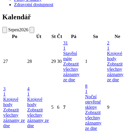
Zdravotní dostupnost
Kalendář
Srpen
2026
Po
Út
St
Čt
Pá
So
Ne
31
2
1
1
Stavění
Krojové
máje
hody
27
28
29
30
1
Zobrazit
Zobrazit
všechny
všechny
záznamy
záznamy
ze dne
ze dne
8
3
4
1
1
1
Noční
Krojové
Krojové
otevřené
hody
hody
5
6
7
sklepy
9
Zobrazit
Zobrazit
Zobrazit
všechny
všechny
všechny
záznamy ze
záznamy ze
záznamy
dne
dne
ze dne