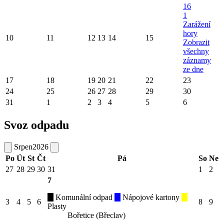
16
1
Zarážení
hory
10
11
12
13
14
15
Zobrazit
všechny
záznamy
ze dne
17
18
19
20
21
22
23
24
25
26
27
28
29
30
31
1
2
3
4
5
6
Svoz odpadu
Srpen
2026
Po
Út
St
Čt
Pá
So
Ne
27
28
29
30
31
1
2
7
Komunální odpad
Nápojové kartony
3
4
5
6
8
9
Plasty
Bořetice (Břeclav)