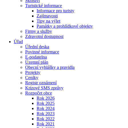
Školství
Turistické informace
Informace pro turisty
Zajímavosti
Tipy na výlet
Památky a prohlídkové objekty
Firmy a služby
Zdravotní dostupnost
Úřad
Úřední deska
Povinné informace
E-podatelna
Územní plán
Obecní vyhlášky a pravidla
Projekty
Ceníky
Registr oznámení
Krizové SMS zprávy
Rozpočet obce
Rok 2026
Rok 2025
Rok 2024
Rok 2023
Rok 2022
Rok 2021