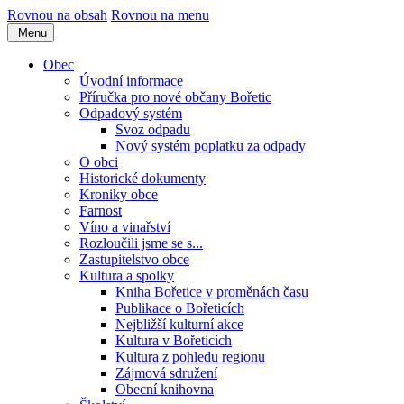
Rovnou na obsah
Rovnou na menu
Menu
Obec
Úvodní informace
Příručka pro nové občany Bořetic
Odpadový systém
Svoz odpadu
Nový systém poplatku za odpady
O obci
Historické dokumenty
Kroniky obce
Farnost
Víno a vinařství
Rozloučili jsme se s...
Zastupitelstvo obce
Kultura a spolky
Kniha Bořetice v proměnách času
Publikace o Bořeticích
Nejbližší kulturní akce
Kultura v Bořeticích
Kultura z pohledu regionu
Zájmová sdružení
Obecní knihovna