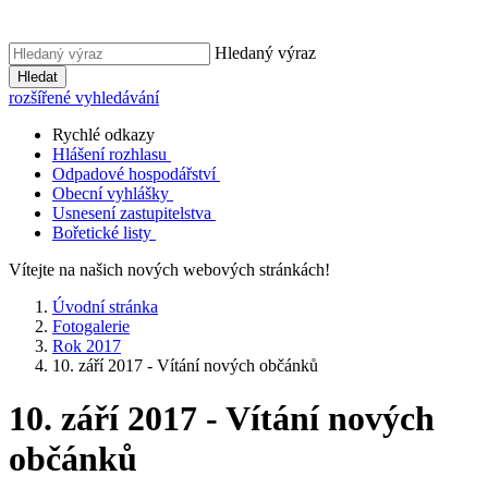
Hledaný výraz
Hledat
rozšířené vyhledávání
Rychlé odkazy
Hlášení rozhlasu
Odpadové hospodářství
Obecní vyhlášky
Usnesení zastupitelstva
Bořetické listy
Vítejte na našich nových webových stránkách!
Úvodní stránka
Fotogalerie
Rok 2017
10. září 2017 - Vítání nových občánků
10. září 2017 - Vítání nových
občánků