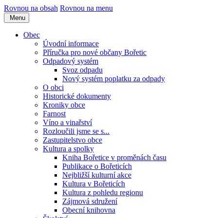
Rovnou na obsah
Rovnou na menu
Menu
Obec
Úvodní informace
Příručka pro nové občany Bořetic
Odpadový systém
Svoz odpadu
Nový systém poplatku za odpady
O obci
Historické dokumenty
Kroniky obce
Farnost
Víno a vinařství
Rozloučili jsme se s...
Zastupitelstvo obce
Kultura a spolky
Kniha Bořetice v proměnách času
Publikace o Bořeticích
Nejbližší kulturní akce
Kultura v Bořeticích
Kultura z pohledu regionu
Zájmová sdružení
Obecní knihovna