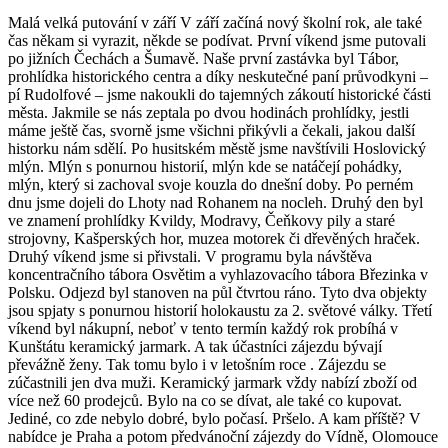
Malá velká putování v září V září začíná nový školní rok, ale také
čas někam si vyrazit, někde se podívat. První víkend jsme putovali
po jižních Čechách a Šumavě. Naše první zastávka byl Tábor,
prohlídka historického centra a díky neskutečné paní průvodkyni –
pí Rudolfové – jsme nakoukli do tajemných zákoutí historické části
města. Jakmile se nás zeptala po dvou hodinách prohlídky, jestli
máme ještě čas, svorně jsme všichni přikývli a čekali, jakou další
historku nám sdělí. Po husitském městě jsme navštívili Hoslovický
mlýn. Mlýn s ponurnou historií, mlýn kde se natáčejí pohádky,
mlýn, který si zachoval svoje kouzla do dnešní doby. Po perném
dnu jsme dojeli do Lhoty nad Rohanem na nocleh. Druhý den byl
ve znamení prohlídky Kvildy, Modravy, Čeňkovy pily a staré
strojovny, Kašperských hor, muzea motorek či dřevěných hraček.
Druhý víkend jsme si přivstali. V programu byla návštěva
koncentračního tábora Osvětim a vyhlazovacího tábora Březinka v
Polsku. Odjezd byl stanoven na půl čtvrtou ráno. Tyto dva objekty
jsou spjaty s ponurnou historií holokaustu za 2. světové války. Třetí
víkend byl nákupní, neboť v tento termín každý rok probíhá v
Kunštátu keramický jarmark. A tak účastníci zájezdu bývají
převážně ženy. Tak tomu bylo i v letošním roce . Zájezdu se
zúčastnili jen dva muži. Keramický jarmark vždy nabízí zboží od
více než 60 prodejců. Bylo na co se dívat, ale také co kupovat.
Jediné, co zde nebylo dobré, bylo počasí. Pršelo. A kam příště? V
nabídce je Praha a potom předvánoční zájezdy do Vídně, Olomouce