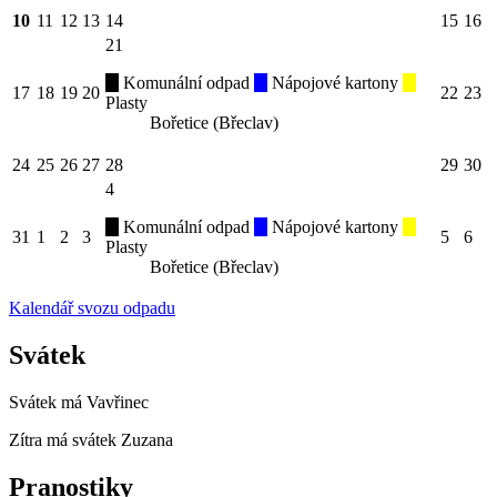
10
11
12
13
14
15
16
21
Komunální odpad
Nápojové kartony
17
18
19
20
22
23
Plasty
Bořetice (Břeclav)
24
25
26
27
28
29
30
4
Komunální odpad
Nápojové kartony
31
1
2
3
5
6
Plasty
Bořetice (Břeclav)
Kalendář svozu odpadu
Svátek
Svátek má
Vavřinec
Zítra má svátek
Zuzana
Pranostiky