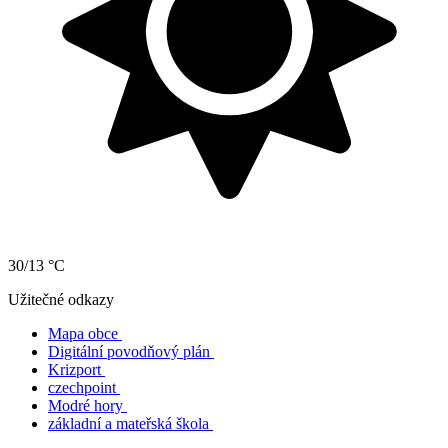
30/13 °C
Užitečné odkazy
Mapa obce
Digitální povodňový plán
Krizport
czechpoint
Modré hory
základní a mateřská škola