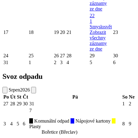
záznamy
ze dne
22
1
Smyslosvět
17
18
19
20
21
Zobrazit
23
všechny
záznamy
ze dne
24
25
26
27
28
29
30
31
1
2
3
4
5
6
Svoz odpadu
Srpen
2026
Po
Út
St
Čt
Pá
So
Ne
27
28
29
30
31
1
2
7
Komunální odpad
Nápojové kartony
3
4
5
6
8
9
Plasty
Bořetice (Břeclav)