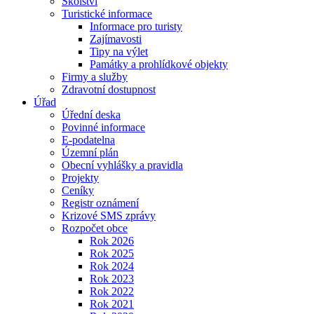
Školství
Turistické informace
Informace pro turisty
Zajímavosti
Tipy na výlet
Památky a prohlídkové objekty
Firmy a služby
Zdravotní dostupnost
Úřad
Úřední deska
Povinné informace
E-podatelna
Územní plán
Obecní vyhlášky a pravidla
Projekty
Ceníky
Registr oznámení
Krizové SMS zprávy
Rozpočet obce
Rok 2026
Rok 2025
Rok 2024
Rok 2023
Rok 2022
Rok 2021