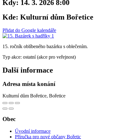
Kdy:
14. 3. 2026 8:00
Kde:
Kulturní dům Bořetice
Přidat do Google kalendáře
15. ročník oblíbeného bazárku s oblečením.
Typ akce: ostatní (akce pro veřejnost)
Další informace
Adresa místa konání
Kulturní dům Bořetice, Bořetice
Obec
Úvodní informace
Příručka pro nové občany Bořetic