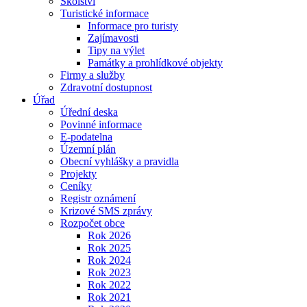
Školství
Turistické informace
Informace pro turisty
Zajímavosti
Tipy na výlet
Památky a prohlídkové objekty
Firmy a služby
Zdravotní dostupnost
Úřad
Úřední deska
Povinné informace
E-podatelna
Územní plán
Obecní vyhlášky a pravidla
Projekty
Ceníky
Registr oznámení
Krizové SMS zprávy
Rozpočet obce
Rok 2026
Rok 2025
Rok 2024
Rok 2023
Rok 2022
Rok 2021