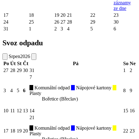
záznamy
ze dne
17
18
19
20
21
22
23
24
25
26
27
28
29
30
31
1
2
3
4
5
6
Svoz odpadu
Srpen
2026
Po
Út
St
Čt
Pá
So
Ne
27
28
29
30
31
1
2
7
Komunální odpad
Nápojové kartony
3
4
5
6
8
9
Plasty
Bořetice (Břeclav)
10
11
12
13
14
15
16
21
Komunální odpad
Nápojové kartony
17
18
19
20
22
23
Plasty