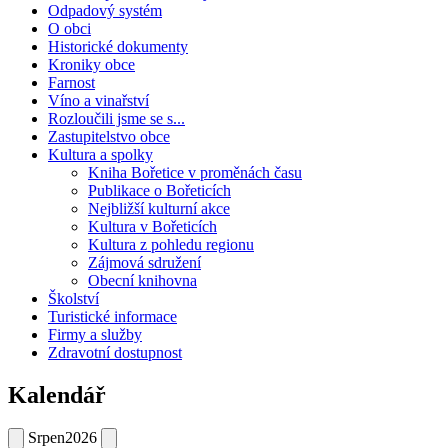
Odpadový systém
O obci
Historické dokumenty
Kroniky obce
Farnost
Víno a vinařství
Rozloučili jsme se s...
Zastupitelstvo obce
Kultura a spolky
Kniha Bořetice v proměnách času
Publikace o Bořeticích
Nejbližší kulturní akce
Kultura v Bořeticích
Kultura z pohledu regionu
Zájmová sdružení
Obecní knihovna
Školství
Turistické informace
Firmy a služby
Zdravotní dostupnost
Kalendář
Srpen
2026