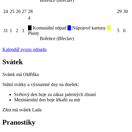
Bořetice (Břeclav)
24
25
26
27
28
29
30
4
Komunální odpad
Nápojové kartony
31
1
2
3
5
6
Plasty
Bořetice (Břeclav)
Kalendář svozu odpadu
Svátek
Svátek má
Oldřiška
Státní svátky a významné dny na dnešek:
Světový den boje za zákaz jaderných zbraní
Mezinárodní den boje lékařů za mír
Zítra má svátek
Lada
Pranostiky