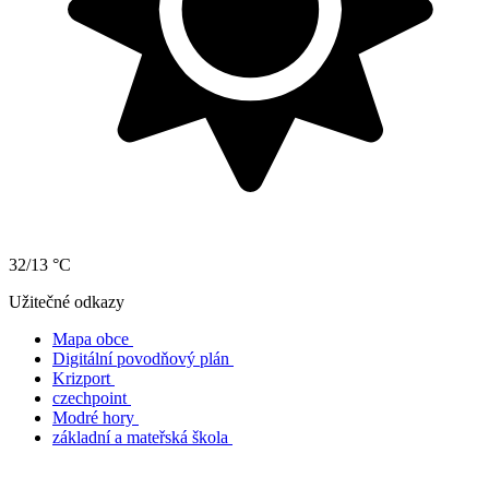
32/13 °C
Užitečné odkazy
Mapa obce
Digitální povodňový plán
Krizport
czechpoint
Modré hory
základní a mateřská škola