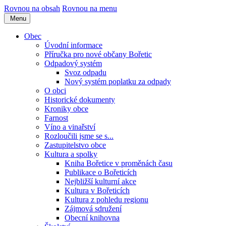
Rovnou na obsah
Rovnou na menu
Menu
Obec
Úvodní informace
Příručka pro nové občany Bořetic
Odpadový systém
Svoz odpadu
Nový systém poplatku za odpady
O obci
Historické dokumenty
Kroniky obce
Farnost
Víno a vinařství
Rozloučili jsme se s...
Zastupitelstvo obce
Kultura a spolky
Kniha Bořetice v proměnách času
Publikace o Bořeticích
Nejbližší kulturní akce
Kultura v Bořeticích
Kultura z pohledu regionu
Zájmová sdružení
Obecní knihovna