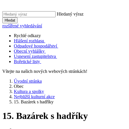
Hledaný výraz
Hledat
rozšířené vyhledávání
Rychlé odkazy
Hlášení rozhlasu
Odpadové hospodářství
Obecní vyhlášky
Usnesení zastupitelstva
Bořetické listy
Vítejte na našich nových webových stránkách!
Úvodní stránka
Obec
Kultura a spolky
Nejbližší kulturní akce
15. Bazárek s hadříky
15. Bazárek s hadříky