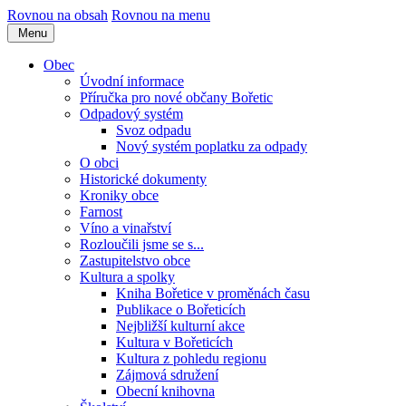
Rovnou na obsah
Rovnou na menu
Menu
Obec
Úvodní informace
Příručka pro nové občany Bořetic
Odpadový systém
Svoz odpadu
Nový systém poplatku za odpady
O obci
Historické dokumenty
Kroniky obce
Farnost
Víno a vinařství
Rozloučili jsme se s...
Zastupitelstvo obce
Kultura a spolky
Kniha Bořetice v proměnách času
Publikace o Bořeticích
Nejbližší kulturní akce
Kultura v Bořeticích
Kultura z pohledu regionu
Zájmová sdružení
Obecní knihovna