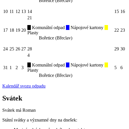
Bořetice (Břeclav)
10
11
12
13
14
15
16
21
Komunální odpad
Nápojové kartony
17
18
19
20
22
23
Plasty
Bořetice (Břeclav)
24
25
26
27
28
29
30
4
Komunální odpad
Nápojové kartony
31
1
2
3
5
6
Plasty
Bořetice (Břeclav)
Kalendář svozu odpadu
Svátek
Svátek má
Roman
Státní svátky a významné dny na dnešek: