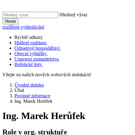
Hledaný výraz
Hledat
rozšířené vyhledávání
Rychlé odkazy
Hlášení rozhlasu
Odpadové hospodářství
Obecní vyhlášky
Usnesení zastupitelstva
Bořetické listy
Vítejte na našich nových webových stránkách!
Úvodní stránka
Úřad
Povinné informace
Ing. Marek Herůfek
Ing. Marek Herůfek
Role v org. struktuře