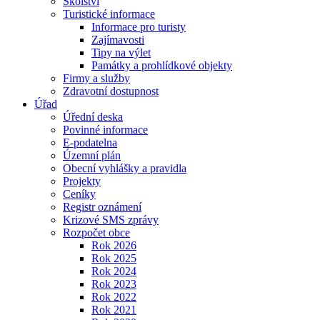
Školství
Turistické informace
Informace pro turisty
Zajímavosti
Tipy na výlet
Památky a prohlídkové objekty
Firmy a služby
Zdravotní dostupnost
Úřad
Úřední deska
Povinné informace
E-podatelna
Územní plán
Obecní vyhlášky a pravidla
Projekty
Ceníky
Registr oznámení
Krizové SMS zprávy
Rozpočet obce
Rok 2026
Rok 2025
Rok 2024
Rok 2023
Rok 2022
Rok 2021