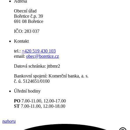
Adresa
Obecní úřad
Bořetice č.p. 39
691 08 Bořetice
IČO: 283 037
Kontakt
tel.:
+420 519 430 103
email:
obec@boretice.cz
Datová schránka: jttbmr2
Bankovní spojení: Komerční banka, a. s.
č. ú. 5124651/0100
Úřední hodiny
PO
7.00-11.00, 12.00-17.00
ST
7.00-11.00, 12.00-18.00
nahoru