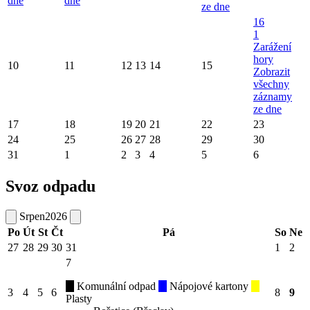
dne
dne
ze dne
16
1
Zarážení
hory
10
11
12
13
14
15
Zobrazit
všechny
záznamy
ze dne
17
18
19
20
21
22
23
24
25
26
27
28
29
30
31
1
2
3
4
5
6
Svoz odpadu
Srpen
2026
Po
Út
St
Čt
Pá
So
Ne
27
28
29
30
31
1
2
7
Komunální odpad
Nápojové kartony
3
4
5
6
8
9
Plasty