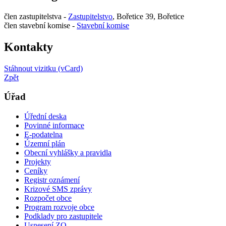
člen zastupitelstva -
Zastupitelstvo
, Bořetice 39, Bořetice
člen stavební komise -
Stavební komise
Kontakty
Stáhnout vizitku (vCard)
Zpět
Úřad
Úřední deska
Povinné informace
E-podatelna
Územní plán
Obecní vyhlášky a pravidla
Projekty
Ceníky
Registr oznámení
Krizové SMS zprávy
Rozpočet obce
Program rozvoje obce
Podklady pro zastupitele
Usnesení ZO