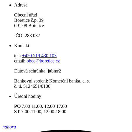
Adresa
Obecní úřad
Bořetice č.p. 39
691 08 Bořetice
IČO: 283 037
Kontakt
tel.:
+420 519 430 103
email:
obec@boretice.cz
Datová schránka: jttbmr2
Bankovní spojení: Komerční banka, a. s.
č. ú. 5124651/0100
Úřední hodiny
PO
7.00-11.00, 12.00-17.00
ST
7.00-11.00, 12.00-18.00
nahoru