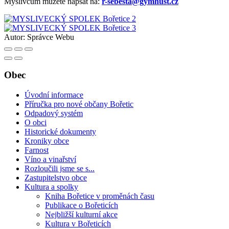
Myslivcům můžete napsat na:
r-sebesta@gymhust.cz
Autor:
Správce Webu
Obec
Úvodní informace
Příručka pro nové občany Bořetic
Odpadový systém
O obci
Historické dokumenty
Kroniky obce
Farnost
Víno a vinařství
Rozloučili jsme se s...
Zastupitelstvo obce
Kultura a spolky
Kniha Bořetice v proměnách času
Publikace o Bořeticích
Nejbližší kulturní akce
Kultura v Bořeticích