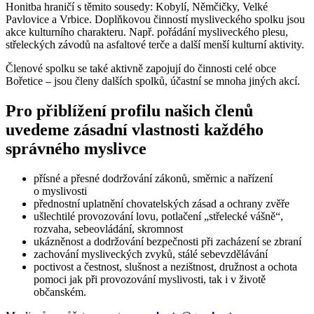
Honitba hraničí s těmito sousedy: Kobylí, Němčičky, Velké
Pavlovice a Vrbice. Doplňkovou činností mysliveckého spolku jsou
akce kulturního charakteru. Např. pořádání mysliveckého plesu,
střeleckých závodů na asfaltové terče a další menší kulturní aktivity.
Členové spolku se také aktivně zapojují do činnosti celé obce
Bořetice – jsou členy dalších spolků, účastní se mnoha jiných akcí.
Pro přiblížení profilu našich členů
uvedeme zásadní vlastnosti každého
správného myslivce
přísné a přesné dodržování zákonů, směrnic a nařízení
o myslivosti
přednostní uplatnění chovatelských zásad a ochrany zvěře
ušlechtilé provozování lovu, potlačení „střelecké vášně“,
rozvaha, sebeovládání, skromnost
ukázněnost a dodržování bezpečnosti při zacházení se zbraní
zachování mysliveckých zvyků, stálé sebevzdělávání
poctivost a čestnost, slušnost a nezištnost, družnost a ochota
pomoci jak při provozování myslivosti, tak i v životě
občanském.