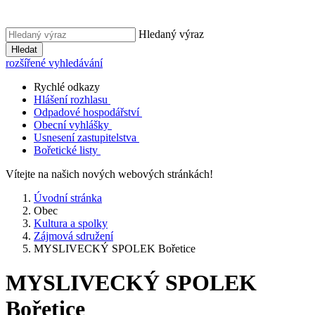
Hledaný výraz
Hledat
rozšířené vyhledávání
Rychlé odkazy
Hlášení rozhlasu
Odpadové hospodářství
Obecní vyhlášky
Usnesení zastupitelstva
Bořetické listy
Vítejte na našich nových webových stránkách!
Úvodní stránka
Obec
Kultura a spolky
Zájmová sdružení
MYSLIVECKÝ SPOLEK Bořetice
MYSLIVECKÝ SPOLEK
Bořetice