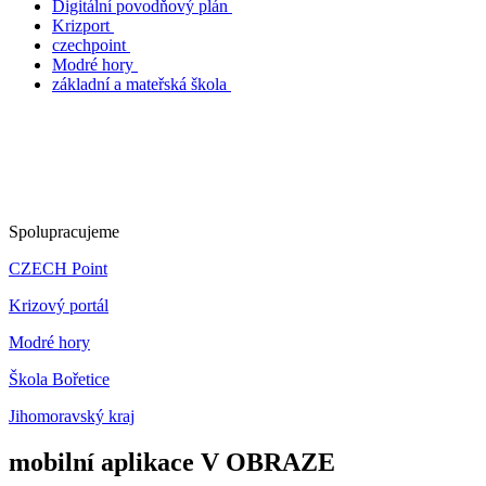
Digitální povodňový plán
Krizport
czechpoint
Modré hory
základní a mateřská škola
Spolupracujeme
CZECH Point
Krizový portál
Modré hory
Škola Bořetice
Jihomoravský kraj
mobilní aplikace V OBRAZE