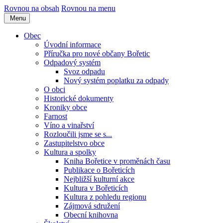
Rovnou na obsah
Rovnou na menu
Menu
Obec
Úvodní informace
Příručka pro nové občany Bořetic
Odpadový systém
Svoz odpadu
Nový systém poplatku za odpady
O obci
Historické dokumenty
Kroniky obce
Farnost
Víno a vinařství
Rozloučili jsme se s...
Zastupitelstvo obce
Kultura a spolky
Kniha Bořetice v proměnách času
Publikace o Bořeticích
Nejbližší kulturní akce
Kultura v Bořeticích
Kultura z pohledu regionu
Zájmová sdružení
Obecní knihovna