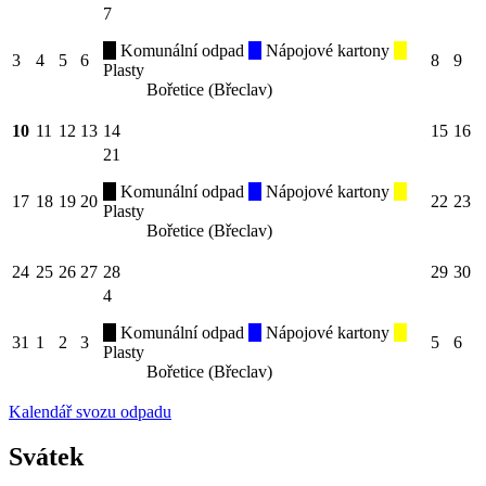
7
Komunální odpad
Nápojové kartony
3
4
5
6
8
9
Plasty
Bořetice (Břeclav)
10
11
12
13
14
15
16
21
Komunální odpad
Nápojové kartony
17
18
19
20
22
23
Plasty
Bořetice (Břeclav)
24
25
26
27
28
29
30
4
Komunální odpad
Nápojové kartony
31
1
2
3
5
6
Plasty
Bořetice (Břeclav)
Kalendář svozu odpadu
Svátek