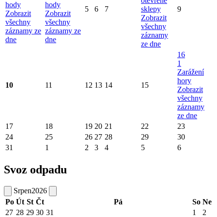
otevřené
hody
hody
5
6
7
sklepy
9
Zobrazit
Zobrazit
Zobrazit
všechny
všechny
všechny
záznamy ze
záznamy ze
záznamy
dne
dne
ze dne
16
1
Zarážení
hory
10
11
12
13
14
15
Zobrazit
všechny
záznamy
ze dne
17
18
19
20
21
22
23
24
25
26
27
28
29
30
31
1
2
3
4
5
6
Svoz odpadu
Srpen
2026
Po
Út
St
Čt
Pá
So
Ne
27
28
29
30
31
1
2