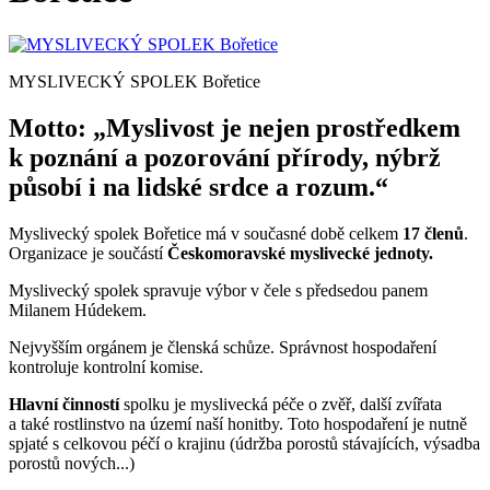
MYSLIVECKÝ SPOLEK Bořetice
Motto: „Myslivost je nejen prostředkem
k poznání a pozorování přírody, nýbrž
působí i na lidské srdce a rozum.“
Myslivecký spolek Bořetice má v současné době celkem
17 členů
.
Organizace je součástí
Českomoravské myslivecké jednoty.
Myslivecký spolek spravuje výbor v čele s předsedou panem
Milanem Húdekem.
Nejvyšším orgánem je členská schůze. Správnost hospodaření
kontroluje kontrolní komise.
Hlavní činností
spolku je myslivecká péče o zvěř, další zvířata
a také rostlinstvo na území naší honitby. Toto hospodaření je nutně
spjaté s celkovou péčí o krajinu (údržba porostů stávajících, výsadba
porostů nových...)