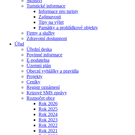
Školství
Turistické informace
Informace pro turisty
Zajímavosti
Tipy na výlet
Památky a prohlídkové objekty
Firmy a služby
Zdravotní dostupnost
Úřad
Úřední deska
Povinné informace
E-podatelna
Územní plán
Obecní vyhlášky a pravidla
Projekty
Ceníky
Registr oznámení
Krizové SMS zprávy
Rozpočet obce
Rok 2026
Rok 2025
Rok 2024
Rok 2023
Rok 2022
Rok 2021