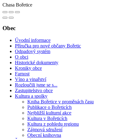
Chasa Bořetice
Obec
Úvodní informace
Příručka pro nové občany Bořetic
Odpadový systém
O obci
Historické dokumenty
Kroniky obce
Farnost
Víno a vinařství
Rozloučili jsme se s...
Zastupitelstvo obce
Kultura a spolky
Kniha Bořetice v proměnách času
Publikace o Bořeticích
Nejbližší kulturní akce
Kultura v Bořeticích
Kultura z pohledu regionu
Zájmová sdružení
Obecní knihovna