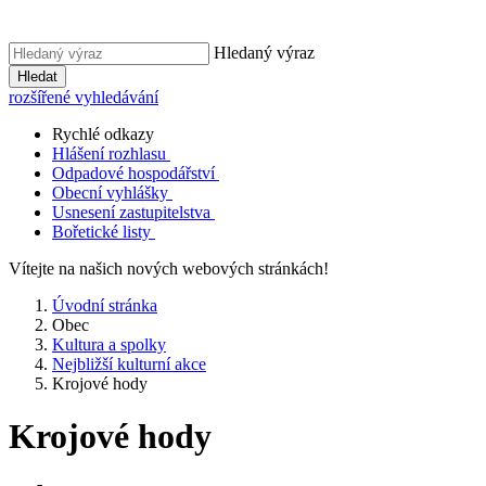
Hledaný výraz
Hledat
rozšířené vyhledávání
Rychlé odkazy
Hlášení rozhlasu
Odpadové hospodářství
Obecní vyhlášky
Usnesení zastupitelstva
Bořetické listy
Vítejte na našich nových webových stránkách!
Úvodní stránka
Obec
Kultura a spolky
Nejbližší kulturní akce
Krojové hody
Krojové hody