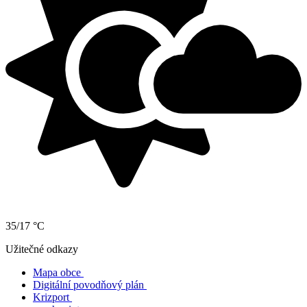
35/17 °C
Užitečné odkazy
Mapa obce
Digitální povodňový plán
Krizport