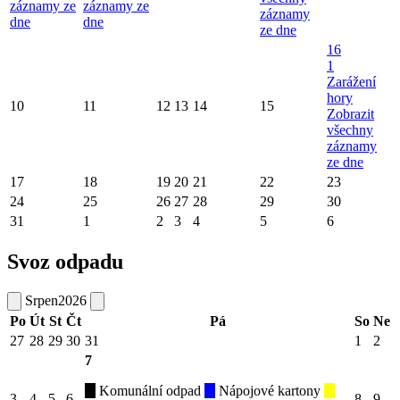
záznamy ze
záznamy ze
záznamy
dne
dne
ze dne
16
1
Zarážení
hory
10
11
12
13
14
15
Zobrazit
všechny
záznamy
ze dne
17
18
19
20
21
22
23
24
25
26
27
28
29
30
31
1
2
3
4
5
6
Svoz odpadu
Srpen
2026
Po
Út
St
Čt
Pá
So
Ne
27
28
29
30
31
1
2
7
Komunální odpad
Nápojové kartony
3
4
5
6
8
9