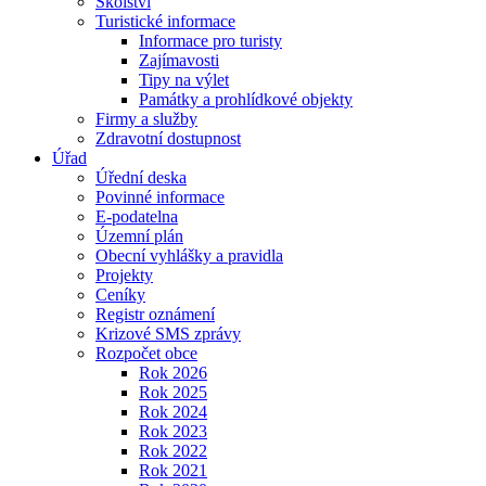
Školství
Turistické informace
Informace pro turisty
Zajímavosti
Tipy na výlet
Památky a prohlídkové objekty
Firmy a služby
Zdravotní dostupnost
Úřad
Úřední deska
Povinné informace
E-podatelna
Územní plán
Obecní vyhlášky a pravidla
Projekty
Ceníky
Registr oznámení
Krizové SMS zprávy
Rozpočet obce
Rok 2026
Rok 2025
Rok 2024
Rok 2023
Rok 2022
Rok 2021