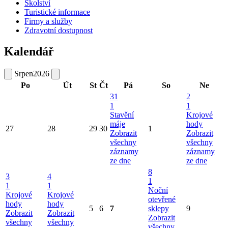
Školství
Turistické informace
Firmy a služby
Zdravotní dostupnost
Kalendář
Srpen
2026
Po
Út
St
Čt
Pá
So
Ne
31
2
1
1
Stavění
Krojové
máje
hody
27
28
29
30
1
Zobrazit
Zobrazit
všechny
všechny
záznamy
záznamy
ze dne
ze dne
8
3
4
1
1
1
Noční
Krojové
Krojové
otevřené
hody
hody
5
6
7
sklepy
9
Zobrazit
Zobrazit
Zobrazit
všechny
všechny
všechny