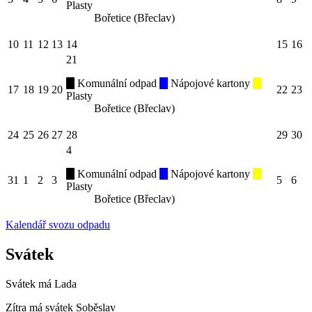
Plasty
Bořetice (Břeclav)
10
11
12
13
14
15
16
21
Komunální odpad
Nápojové kartony
17
18
19
20
22
23
Plasty
Bořetice (Břeclav)
24
25
26
27
28
29
30
4
Komunální odpad
Nápojové kartony
31
1
2
3
5
6
Plasty
Bořetice (Břeclav)
Kalendář svozu odpadu
Svátek
Svátek má
Lada
Zítra má svátek
Soběslav