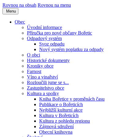
Rovnou na obsah
Rovnou na menu
Menu
Obec
Úvodní informace
Příručka pro nové občany Bořetic
Odpadový systém
Svoz odpadu
Nový systém poplatku za odpady
O obci
Historické dokumenty
Kroniky obce
Farnost
Víno a vinařství
Rozloučili jsme se s...
Zastupitelstvo obce
Kultura a spolky
Kniha Bořetice v proměnách času
Publikace o Bořeticích
Nejbližší kulturní akce
Kultura v Bořeticích
Kultura z pohledu regionu
Zájmová sdružení
Obecní knihovna