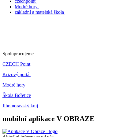
czechpoint
Modré hory
základní a mateřská škola
Spolupracujeme
CZECH Point
Krizový portál
Modré hory
Škola Bořetice
Jihomoravský kraj
mobilní aplikace V OBRAZE
Aktuální informace od nás