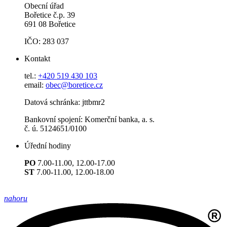
Obecní úřad
Bořetice č.p. 39
691 08 Bořetice
IČO: 283 037
Kontakt
tel.:
+420 519 430 103
email:
obec@boretice.cz
Datová schránka: jttbmr2
Bankovní spojení: Komerční banka, a. s.
č. ú. 5124651/0100
Úřední hodiny
PO
7.00-11.00, 12.00-17.00
ST
7.00-11.00, 12.00-18.00
nahoru