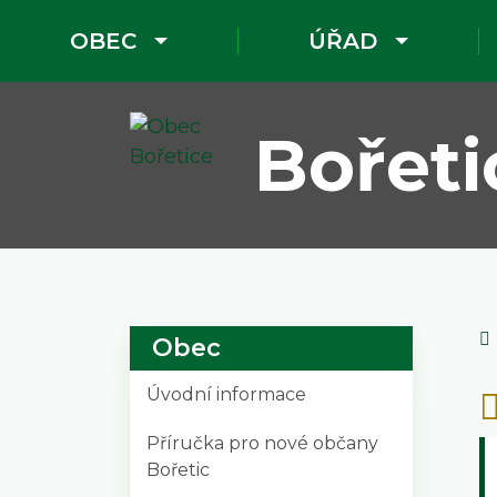
OBEC
ÚŘAD
Bořeti
Obec
Úvodní informace
Příručka pro nové občany
Bořetic