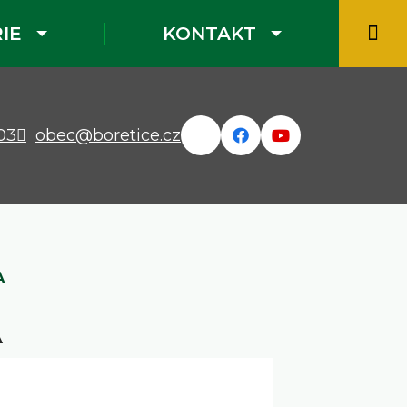
IE
KONTAKT
03
obec@boretice.cz
A
A