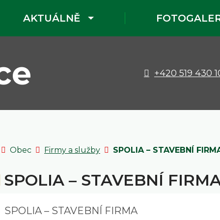
Rovnou na obsah
Rovnou na menu
AKTUÁLNĚ
FOTOGALER
ce
+420 519 430 1
Úvodní stránka
Obec
Firmy a služby
SPOLIA – STAVEBNÍ FIRM
SPOLIA – STAVEBNÍ FIRM
SPOLIA – STAVEBNÍ FIRMA