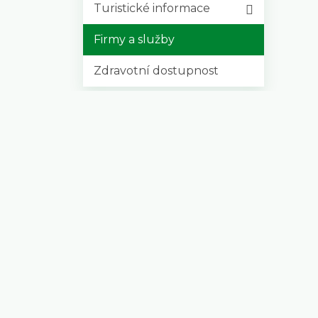
Turistické informace
Firmy a služby
Zdravotní dostupnost
Kalendář
Srpen
2026
Po
Út
St
Čt
Pá
So
Ne
27
28
29
30
1
31
2
5
6
7
9
3
4
8
10
11
12
13
14
15
16
17
18
19
20
21
22
23
24
25
26
27
28
29
30