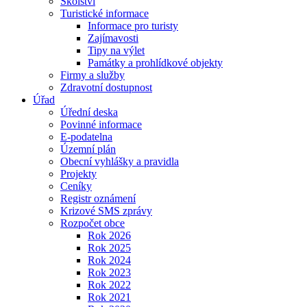
Školství
Turistické informace
Informace pro turisty
Zajímavosti
Tipy na výlet
Památky a prohlídkové objekty
Firmy a služby
Zdravotní dostupnost
Úřad
Úřední deska
Povinné informace
E-podatelna
Územní plán
Obecní vyhlášky a pravidla
Projekty
Ceníky
Registr oznámení
Krizové SMS zprávy
Rozpočet obce
Rok 2026
Rok 2025
Rok 2024
Rok 2023
Rok 2022
Rok 2021