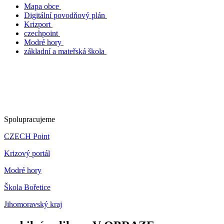
Mapa obce
Digitální povodňový plán
Krizport
czechpoint
Modré hory
základní a mateřská škola
Spolupracujeme
CZECH Point
Krizový portál
Modré hory
Škola Bořetice
Jihomoravský kraj