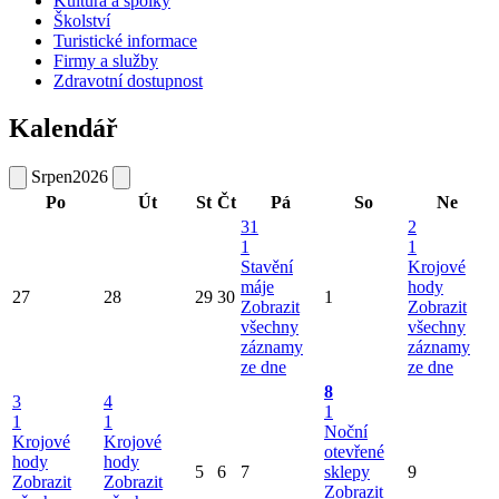
Kultura a spolky
Školství
Turistické informace
Firmy a služby
Zdravotní dostupnost
Kalendář
Srpen
2026
Po
Út
St
Čt
Pá
So
Ne
31
2
1
1
Stavění
Krojové
máje
hody
27
28
29
30
1
Zobrazit
Zobrazit
všechny
všechny
záznamy
záznamy
ze dne
ze dne
8
3
4
1
1
1
Noční
Krojové
Krojové
otevřené
hody
hody
5
6
7
sklepy
9
Zobrazit
Zobrazit
Zobrazit