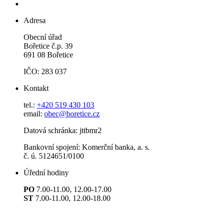
Adresa
Obecní úřad
Bořetice č.p. 39
691 08 Bořetice
IČO: 283 037
Kontakt
tel.:
+420 519 430 103
email:
obec@boretice.cz
Datová schránka: jttbmr2
Bankovní spojení: Komerční banka, a. s.
č. ú. 5124651/0100
Úřední hodiny
PO
7.00-11.00, 12.00-17.00
ST
7.00-11.00, 12.00-18.00