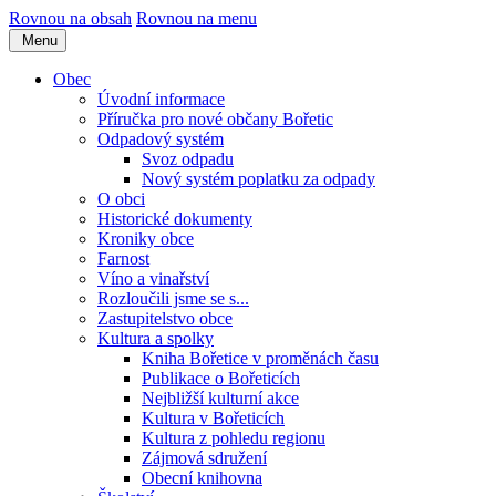
Rovnou na obsah
Rovnou na menu
Menu
Obec
Úvodní informace
Příručka pro nové občany Bořetic
Odpadový systém
Svoz odpadu
Nový systém poplatku za odpady
O obci
Historické dokumenty
Kroniky obce
Farnost
Víno a vinařství
Rozloučili jsme se s...
Zastupitelstvo obce
Kultura a spolky
Kniha Bořetice v proměnách času
Publikace o Bořeticích
Nejbližší kulturní akce
Kultura v Bořeticích
Kultura z pohledu regionu
Zájmová sdružení
Obecní knihovna