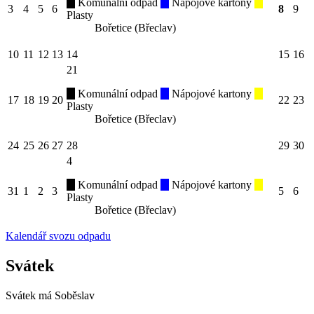
Komunální odpad
Nápojové kartony
3
4
5
6
8
9
Plasty
Bořetice (Břeclav)
10
11
12
13
14
15
16
21
Komunální odpad
Nápojové kartony
17
18
19
20
22
23
Plasty
Bořetice (Břeclav)
24
25
26
27
28
29
30
4
Komunální odpad
Nápojové kartony
31
1
2
3
5
6
Plasty
Bořetice (Břeclav)
Kalendář svozu odpadu
Svátek
Svátek má
Soběslav