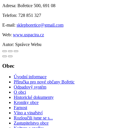
Adresa: Bořetice 500, 691 08
Telefon: 728 851 327
E-mail:
sklepboretice@gmail.com
Web:
www.uspacira.cz
Autor:
Správce Webu
Obec
Úvodní informace
Příručka pro nové občany Bořetic
Odpadový systém
O obci
Historické dokumenty
Kroniky obce
Farnost
Víno a vinařství
Rozloučili jsme se s...
Zastupitelstvo obce