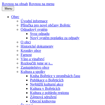
Rovnou na obsah
Rovnou na menu
Menu
Obec
Úvodní informace
Příručka pro nové občany Bořetic
Odpadový systém
Svoz odpadu
Nový systém poplatku za odpady
O obci
Historické dokumenty
Kroniky obce
Farnost
Víno a vinařství
Rozloučili jsme se s...
Zastupitelstvo obce
Kultura a spolky
Kniha Bořetice v proměnách času
Publikace o Bořeticích
Nejbližší kulturní akce
Kultura v Bořeticích
Kultura z pohledu regionu
Zájmová sdružení
Obecní knihovna