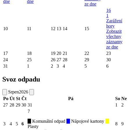
dne
dne
ze dne
16
1
Zarážení
hory
10
11
12
13
14
15
Zobrazit
všechny
záznamy
ze dne
17
18
19
20
21
22
23
24
25
26
27
28
29
30
31
1
2
3
4
5
6
Svoz odpadu
Srpen
2026
Po
Út
St
Čt
Pá
So
Ne
27
28
29
30
31
1
2
7
Komunální odpad
Nápojové kartony
3
4
5
6
8
9
Plasty