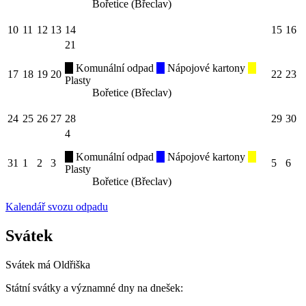
Bořetice (Břeclav)
10
11
12
13
14
15
16
21
Komunální odpad
Nápojové kartony
17
18
19
20
22
23
Plasty
Bořetice (Břeclav)
24
25
26
27
28
29
30
4
Komunální odpad
Nápojové kartony
31
1
2
3
5
6
Plasty
Bořetice (Břeclav)
Kalendář svozu odpadu
Svátek
Svátek má
Oldřiška
Státní svátky a významné dny na dnešek: