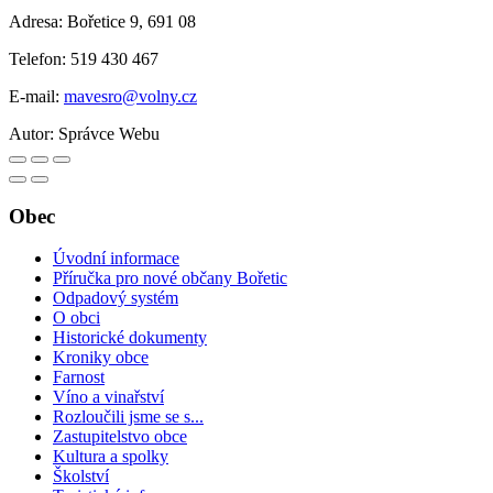
Adresa: Bořetice 9, 691 08
Telefon: 519 430 467
E-mail:
mavesro@volny.cz
Autor:
Správce Webu
Obec
Úvodní informace
Příručka pro nové občany Bořetic
Odpadový systém
O obci
Historické dokumenty
Kroniky obce
Farnost
Víno a vinařství
Rozloučili jsme se s...
Zastupitelstvo obce
Kultura a spolky
Školství