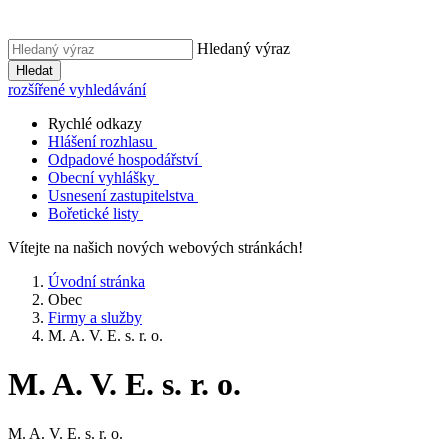
Hledaný výraz
Hledat
rozšířené vyhledávání
Rychlé odkazy
Hlášení rozhlasu
Odpadové hospodářství
Obecní vyhlášky
Usnesení zastupitelstva
Bořetické listy
Vítejte na našich nových webových stránkách!
Úvodní stránka
Obec
Firmy a služby
M. A. V. E. s. r. o.
M. A. V. E. s. r. o.
M. A. V. E. s. r. o.