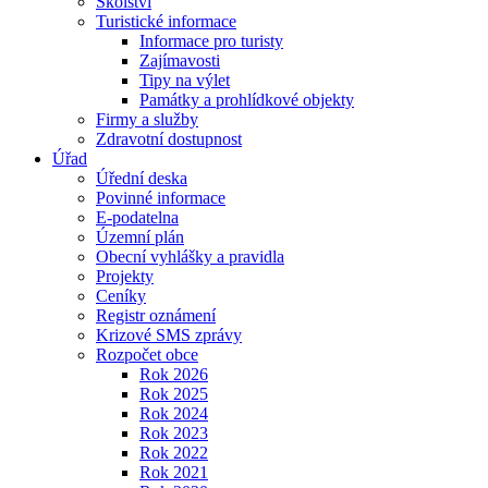
Školství
Turistické informace
Informace pro turisty
Zajímavosti
Tipy na výlet
Památky a prohlídkové objekty
Firmy a služby
Zdravotní dostupnost
Úřad
Úřední deska
Povinné informace
E-podatelna
Územní plán
Obecní vyhlášky a pravidla
Projekty
Ceníky
Registr oznámení
Krizové SMS zprávy
Rozpočet obce
Rok 2026
Rok 2025
Rok 2024
Rok 2023
Rok 2022
Rok 2021