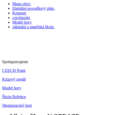
Mapa obce
Digitální povodňový plán
Krizport
czechpoint
Modré hory
základní a mateřská škola
Spolupracujeme
CZECH Point
Krizový portál
Modré hory
Škola Bořetice
Jihomoravský kraj