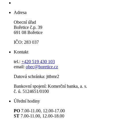
Adresa
Obecní úřad
Bořetice č.p. 39
691 08 Bořetice
IČO: 283 037
Kontakt
tel.:
+420 519 430 103
email:
obec@boretice.cz
Datová schránka: jttbmr2
Bankovní spojení: Komerční banka, a. s.
č. ú. 5124651/0100
Úřední hodiny
PO
7.00-11.00, 12.00-17.00
ST
7.00-11.00, 12.00-18.00