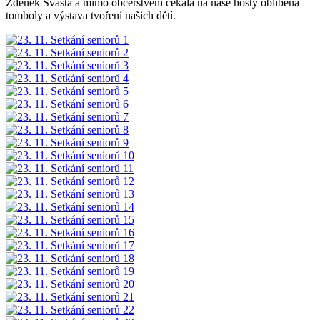
Zdeněk Švásta a mimo občerstvení čekala na naše hosty oblíbená
tomboly a výstava tvoření našich dětí.