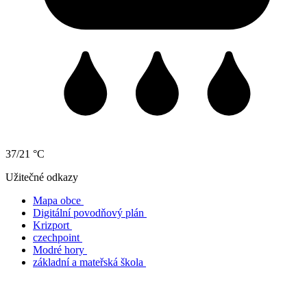
37/21 °C
Užitečné odkazy
Mapa obce
Digitální povodňový plán
Krizport
czechpoint
Modré hory
základní a mateřská škola