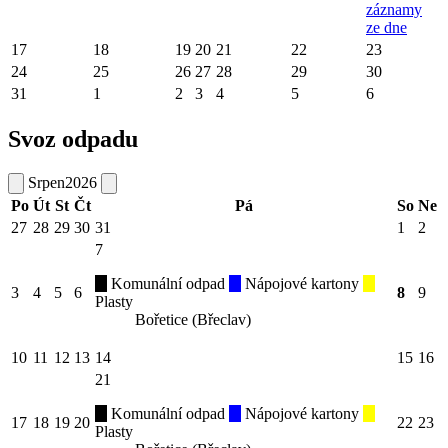
záznamy
ze dne
17
18
19
20
21
22
23
24
25
26
27
28
29
30
31
1
2
3
4
5
6
Svoz odpadu
Srpen
2026
Po
Út
St
Čt
Pá
So
Ne
27
28
29
30
31
1
2
7
Komunální odpad
Nápojové kartony
3
4
5
6
8
9
Plasty
Bořetice (Břeclav)
10
11
12
13
14
15
16
21
Komunální odpad
Nápojové kartony
17
18
19
20
22
23
Plasty