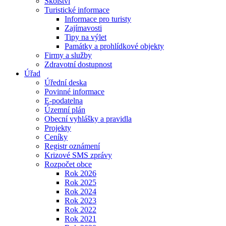
Školství
Turistické informace
Informace pro turisty
Zajímavosti
Tipy na výlet
Památky a prohlídkové objekty
Firmy a služby
Zdravotní dostupnost
Úřad
Úřední deska
Povinné informace
E-podatelna
Územní plán
Obecní vyhlášky a pravidla
Projekty
Ceníky
Registr oznámení
Krizové SMS zprávy
Rozpočet obce
Rok 2026
Rok 2025
Rok 2024
Rok 2023
Rok 2022
Rok 2021