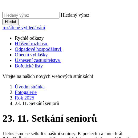
Hledaný výraz
Hledat
rozšířené vyhledávání
Rychlé odkazy
Hlášení rozhlasu
Odpadové hospodářství
Obecní vyhlášky
Usnesení zastupitelstva
Bořetické listy
Vítejte na našich nových webových stránkách!
Úvodní stránka
Fotogalerie
Rok 2025
23. 11. Setkání seniorů
23. 11. Setkání seniorů
I letos jsme se setkali s našimi seniory. K poslechu a tanci hrál