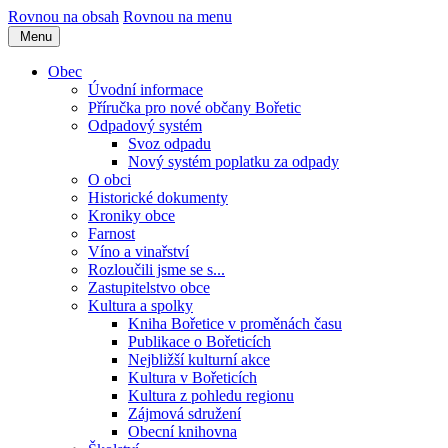
Rovnou na obsah
Rovnou na menu
Menu
Obec
Úvodní informace
Příručka pro nové občany Bořetic
Odpadový systém
Svoz odpadu
Nový systém poplatku za odpady
O obci
Historické dokumenty
Kroniky obce
Farnost
Víno a vinařství
Rozloučili jsme se s...
Zastupitelstvo obce
Kultura a spolky
Kniha Bořetice v proměnách času
Publikace o Bořeticích
Nejbližší kulturní akce
Kultura v Bořeticích
Kultura z pohledu regionu
Zájmová sdružení
Obecní knihovna