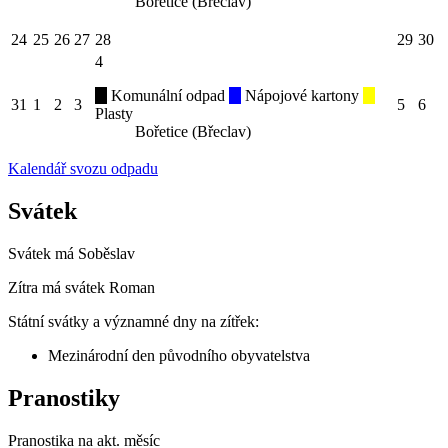
Bořetice (Břeclav)
24
25
26
27
28
29
30
4
Komunální odpad
Nápojové kartony
31
1
2
3
5
6
Plasty
Bořetice (Břeclav)
Kalendář svozu odpadu
Svátek
Svátek má
Soběslav
Zítra má svátek
Roman
Státní svátky a významné dny na zítřek:
Mezinárodní den původního obyvatelstva
Pranostiky
Pranostika na akt. měsíc