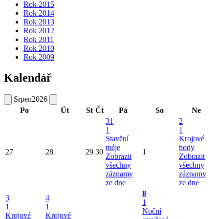
Rok 2015
Rok 2014
Rok 2013
Rok 2012
Rok 2011
Rok 2010
Rok 2009
Kalendář
Srpen
2026
Po
Út
St
Čt
Pá
So
Ne
31
2
1
1
Stavění
Krojové
máje
hody
27
28
29
30
1
Zobrazit
Zobrazit
všechny
všechny
záznamy
záznamy
ze dne
ze dne
8
3
4
1
1
1
Noční
Krojové
Krojové