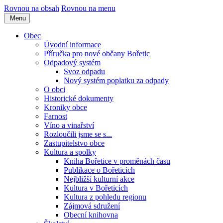
Rovnou na obsah
Rovnou na menu
Menu
Obec
Úvodní informace
Příručka pro nové občany Bořetic
Odpadový systém
Svoz odpadu
Nový systém poplatku za odpady
O obci
Historické dokumenty
Kroniky obce
Farnost
Víno a vinařství
Rozloučili jsme se s...
Zastupitelstvo obce
Kultura a spolky
Kniha Bořetice v proměnách času
Publikace o Bořeticích
Nejbližší kulturní akce
Kultura v Bořeticích
Kultura z pohledu regionu
Zájmová sdružení
Obecní knihovna