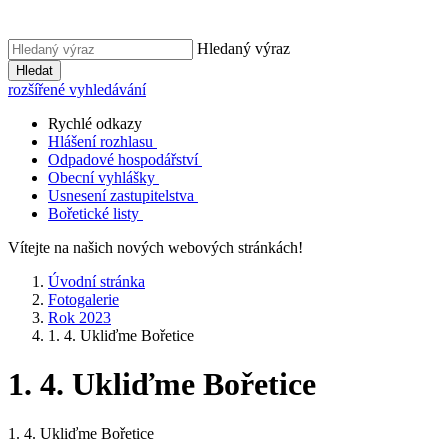
Hledaný výraz
Hledat
rozšířené vyhledávání
Rychlé odkazy
Hlášení rozhlasu
Odpadové hospodářství
Obecní vyhlášky
Usnesení zastupitelstva
Bořetické listy
Vítejte na našich nových webových stránkách!
Úvodní stránka
Fotogalerie
Rok 2023
1. 4. Ukliďme Bořetice
1. 4. Ukliďme Bořetice
1. 4. Ukliďme Bořetice