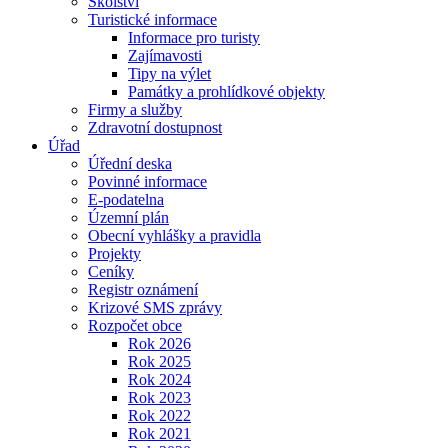
Školství
Turistické informace
Informace pro turisty
Zajímavosti
Tipy na výlet
Památky a prohlídkové objekty
Firmy a služby
Zdravotní dostupnost
Úřad
Úřední deska
Povinné informace
E-podatelna
Územní plán
Obecní vyhlášky a pravidla
Projekty
Ceníky
Registr oznámení
Krizové SMS zprávy
Rozpočet obce
Rok 2026
Rok 2025
Rok 2024
Rok 2023
Rok 2022
Rok 2021