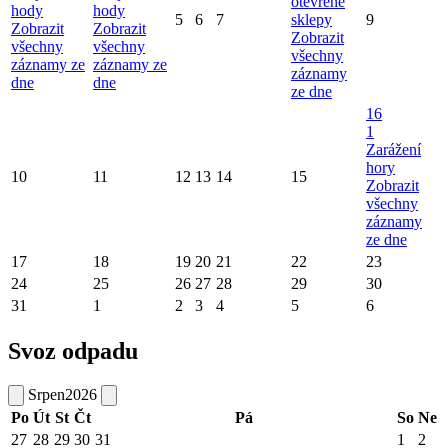
otevřené
hody
hody
5
6
7
sklepy
9
Zobrazit
Zobrazit
Zobrazit
všechny
všechny
všechny
záznamy ze
záznamy ze
záznamy
dne
dne
ze dne
16
1
Zarážení
hory
10
11
12
13
14
15
Zobrazit
všechny
záznamy
ze dne
17
18
19
20
21
22
23
24
25
26
27
28
29
30
31
1
2
3
4
5
6
Svoz odpadu
Srpen
2026
Po
Út
St
Čt
Pá
So
Ne
27
28
29
30
31
1
2