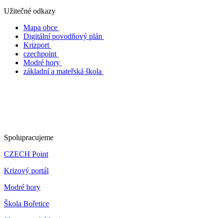
Užitečné odkazy
Mapa obce
Digitální povodňový plán
Krizport
czechpoint
Modré hory
základní a mateřská škola
Spolupracujeme
CZECH Point
Krizový portál
Modré hory
Škola Bořetice