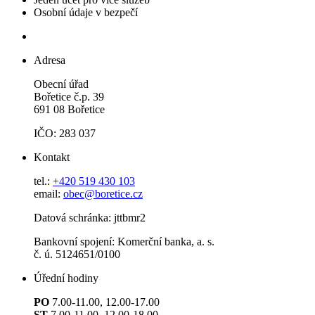
Osobní údaje v bezpečí
Adresa
Obecní úřad
Bořetice č.p. 39
691 08 Bořetice
IČO: 283 037
Kontakt
tel.:
+420 519 430 103
email:
obec@boretice.cz
Datová schránka: jttbmr2
Bankovní spojení: Komerční banka, a. s.
č. ú. 5124651/0100
Úřední hodiny
PO
7.00-11.00, 12.00-17.00
ST
7.00-11.00, 12.00-18.00