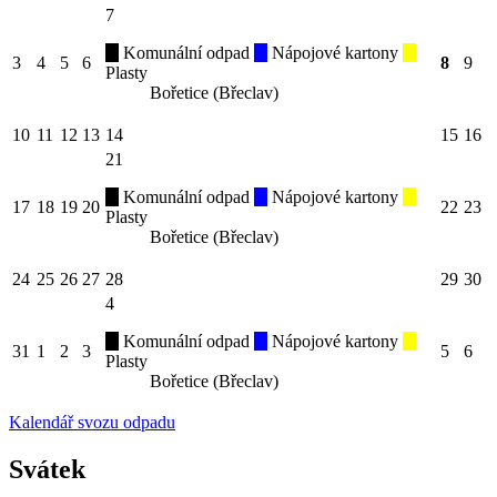
7
Komunální odpad
Nápojové kartony
3
4
5
6
8
9
Plasty
Bořetice (Břeclav)
10
11
12
13
14
15
16
21
Komunální odpad
Nápojové kartony
17
18
19
20
22
23
Plasty
Bořetice (Břeclav)
24
25
26
27
28
29
30
4
Komunální odpad
Nápojové kartony
31
1
2
3
5
6
Plasty
Bořetice (Břeclav)
Kalendář svozu odpadu
Svátek