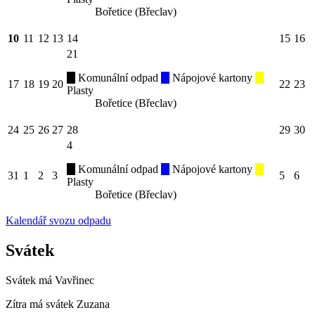
Bořetice (Břeclav)
10
11
12
13
14
15
16
21
Komunální odpad
Nápojové kartony
17
18
19
20
22
23
Plasty
Bořetice (Břeclav)
24
25
26
27
28
29
30
4
Komunální odpad
Nápojové kartony
31
1
2
3
5
6
Plasty
Bořetice (Břeclav)
Kalendář svozu odpadu
Svátek
Svátek má
Vavřinec
Zítra má svátek
Zuzana