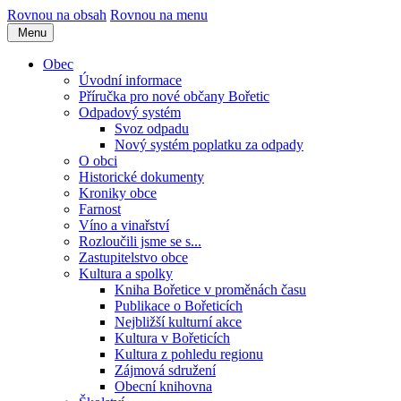
Rovnou na obsah
Rovnou na menu
Menu
Obec
Úvodní informace
Příručka pro nové občany Bořetic
Odpadový systém
Svoz odpadu
Nový systém poplatku za odpady
O obci
Historické dokumenty
Kroniky obce
Farnost
Víno a vinařství
Rozloučili jsme se s...
Zastupitelstvo obce
Kultura a spolky
Kniha Bořetice v proměnách času
Publikace o Bořeticích
Nejbližší kulturní akce
Kultura v Bořeticích
Kultura z pohledu regionu
Zájmová sdružení
Obecní knihovna