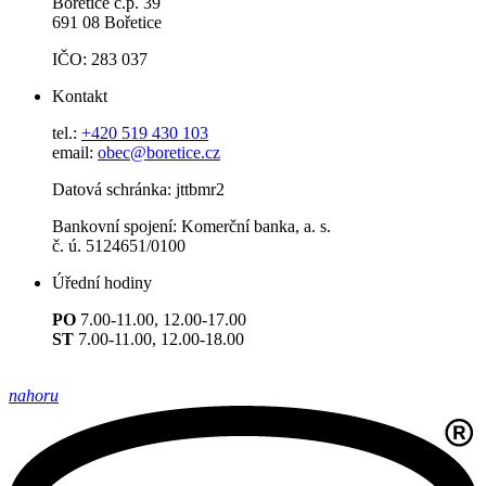
Bořetice č.p. 39
691 08 Bořetice
IČO: 283 037
Kontakt
tel.:
+420 519 430 103
email:
obec@boretice.cz
Datová schránka: jttbmr2
Bankovní spojení: Komerční banka, a. s.
č. ú. 5124651/0100
Úřední hodiny
PO
7.00-11.00, 12.00-17.00
ST
7.00-11.00, 12.00-18.00
nahoru