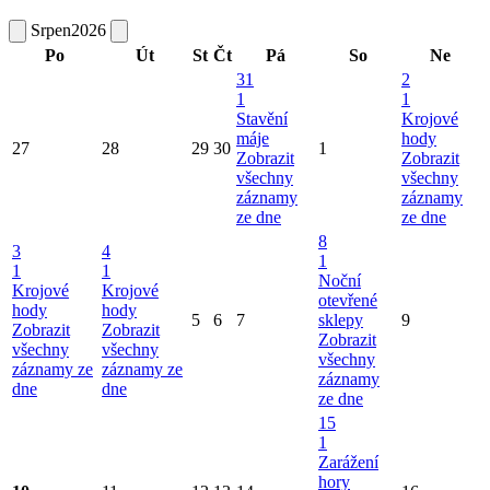
Srpen
2026
Po
Út
St
Čt
Pá
So
Ne
31
2
1
1
Stavění
Krojové
máje
hody
27
28
29
30
1
Zobrazit
Zobrazit
všechny
všechny
záznamy
záznamy
ze dne
ze dne
8
3
4
1
1
1
Noční
Krojové
Krojové
otevřené
hody
hody
5
6
7
sklepy
9
Zobrazit
Zobrazit
Zobrazit
všechny
všechny
všechny
záznamy ze
záznamy ze
záznamy
dne
dne
ze dne
15
1
Zarážení
hory