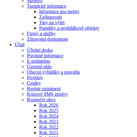
Školství
Turistické informace
Informace pro turisty
Zajímavosti
Tipy na výlet
Památky a prohlídkové objekty
Firmy a služby
Zdravotní dostupnost
Úřad
Úřední deska
Povinné informace
E-podatelna
Územní plán
Obecní vyhlášky a pravidla
Projekty
Ceníky
Registr oznámení
Krizové SMS zprávy
Rozpočet obce
Rok 2026
Rok 2025
Rok 2024
Rok 2023
Rok 2022
Rok 2021