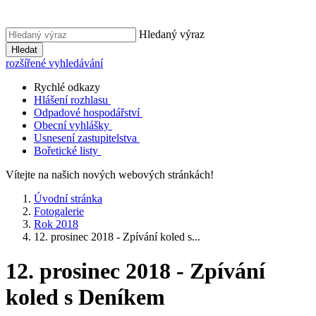
Hledaný výraz
Hledat
rozšířené vyhledávání
Rychlé odkazy
Hlášení rozhlasu
Odpadové hospodářství
Obecní vyhlášky
Usnesení zastupitelstva
Bořetické listy
Vítejte na našich nových webových stránkách!
Úvodní stránka
Fotogalerie
Rok 2018
12. prosinec 2018 - Zpívání koled s...
12. prosinec 2018 - Zpívání
koled s Deníkem