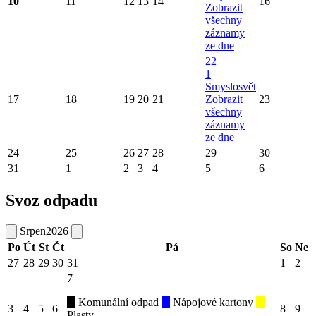
10
11
12
13
14
16
Zobrazit
všechny
záznamy
ze dne
22
1
Smyslosvět
17
18
19
20
21
Zobrazit
23
všechny
záznamy
ze dne
24
25
26
27
28
29
30
31
1
2
3
4
5
6
Svoz odpadu
Srpen
2026
Po
Út
St
Čt
Pá
So
Ne
27
28
29
30
31
1
2
7
Komunální odpad
Nápojové kartony
3
4
5
6
8
9
Plasty