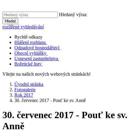
Hledaný výraz
Hledat
rozšířené vyhledávání
Rychlé odkazy
Hlášení rozhlasu
Odpadové hospodářství
Obecní vyhlášky
Usnesení zastupitelstva
Bořetické listy
Vítejte na našich nových webových stránkách!
Úvodní stránka
Fotogalerie
Rok 2017
30. červenec 2017 - Pouť ke sv. Anně
30. červenec 2017 - Pouť ke sv.
Anně