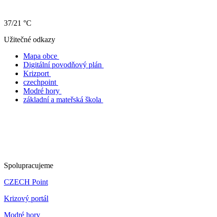
37/21 °C
Užitečné odkazy
Mapa obce
Digitální povodňový plán
Krizport
czechpoint
Modré hory
základní a mateřská škola
Spolupracujeme
CZECH Point
Krizový portál
Modré hory