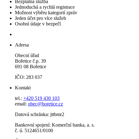
Bezplatná služba
Jednoduchá a rychlá registrace
Možnost výběru kategorií zpráv
Jeden účet pro více služeb
Osobní údaje v bezpečí
Adresa
Obecní úřad
Bořetice č.p. 39
691 08 Bořetice
IČO: 283 037
Kontakt
tel.:
+420 519 430 103
email:
obec@boretice.cz
Datová schránka: jttbmr2
Bankovní spojení: Komerční banka, a. s.
č. ú. 5124651/0100