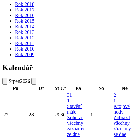
Rok 2018
Rok 2017
Rok 2016
Rok 2015
Rok 2014
Rok 2013
Rok 2012
Rok 2011
Rok 2010
Rok 2009
Kalendář
Srpen
2026
Po
Út
St
Čt
Pá
So
Ne
31
2
1
1
Stavění
Krojové
máje
hody
27
28
29
30
1
Zobrazit
Zobrazit
všechny
všechny
záznamy
záznamy
ze dne
ze dne