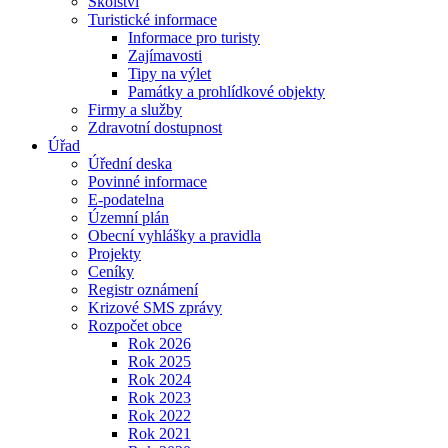
Školství
Turistické informace
Informace pro turisty
Zajímavosti
Tipy na výlet
Památky a prohlídkové objekty
Firmy a služby
Zdravotní dostupnost
Úřad
Úřední deska
Povinné informace
E-podatelna
Územní plán
Obecní vyhlášky a pravidla
Projekty
Ceníky
Registr oznámení
Krizové SMS zprávy
Rozpočet obce
Rok 2026
Rok 2025
Rok 2024
Rok 2023
Rok 2022
Rok 2021