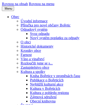
Rovnou na obsah
Rovnou na menu
Menu
Obec
Úvodní informace
Příručka pro nové občany Bořetic
Odpadový systém
Svoz odpadu
Nový systém poplatku za odpady
O obci
Historické dokumenty
Kroniky obce
Farnost
Víno a vinařství
Rozloučili jsme se s...
Zastupitelstvo obce
Kultura a spolky
Kniha Bořetice v proměnách času
Publikace o Bořeticích
Nejbližší kulturní akce
Kultura v Bořeticích
Kultura z pohledu regionu
Zájmová sdružení
Obecní knihovna