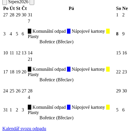
Srpen
2026
Po
Út
St
Čt
Pá
So
Ne
27
28
29
30
31
1
2
7
Komunální odpad
Nápojové kartony
3
4
5
6
8
9
Plasty
Bořetice (Břeclav)
10
11
12
13
14
15
16
21
Komunální odpad
Nápojové kartony
17
18
19
20
22
23
Plasty
Bořetice (Břeclav)
24
25
26
27
28
29
30
4
Komunální odpad
Nápojové kartony
31
1
2
3
5
6
Plasty
Bořetice (Břeclav)
Kalendář svozu odpadu