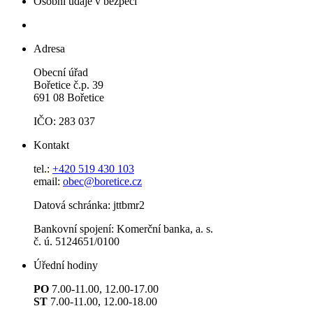
Osobní údaje v bezpečí
Adresa
Obecní úřad
Bořetice č.p. 39
691 08 Bořetice
IČO: 283 037
Kontakt
tel.:
+420 519 430 103
email:
obec@boretice.cz
Datová schránka: jttbmr2
Bankovní spojení: Komerční banka, a. s.
č. ú. 5124651/0100
Úřední hodiny
PO
7.00-11.00, 12.00-17.00
ST
7.00-11.00, 12.00-18.00