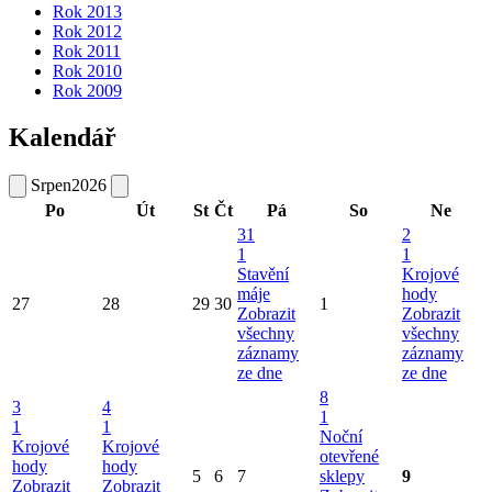
Rok 2013
Rok 2012
Rok 2011
Rok 2010
Rok 2009
Kalendář
Srpen
2026
Po
Út
St
Čt
Pá
So
Ne
31
2
1
1
Stavění
Krojové
máje
hody
27
28
29
30
1
Zobrazit
Zobrazit
všechny
všechny
záznamy
záznamy
ze dne
ze dne
8
3
4
1
1
1
Noční
Krojové
Krojové
otevřené
hody
hody
5
6
7
sklepy
9
Zobrazit
Zobrazit