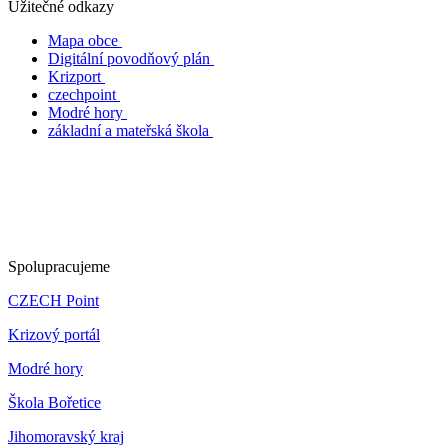
Užitečné odkazy
Mapa obce
Digitální povodňový plán
Krizport
czechpoint
Modré hory
základní a mateřská škola
Spolupracujeme
CZECH Point
Krizový portál
Modré hory
Škola Bořetice
Jihomoravský kraj