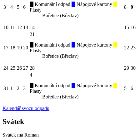
Komunální odpad
Nápojové kartony
3
4
5
6
8
9
Plasty
Bořetice (Břeclav)
10
11
12
13
14
15
16
21
Komunální odpad
Nápojové kartony
17
18
19
20
22
23
Plasty
Bořetice (Břeclav)
24
25
26
27
28
29
30
4
Komunální odpad
Nápojové kartony
31
1
2
3
5
6
Plasty
Bořetice (Břeclav)
Kalendář svozu odpadu
Svátek
Svátek má
Roman