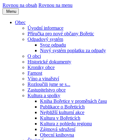
Rovnou na obsah
Rovnou na menu
Menu
Obec
Úvodní informace
Příručka pro nové občany Bořetic
Odpadový systém
Svoz odpadu
Nový systém poplatku za odpady
O obci
Historické dokumenty
Kroniky obce
Farnost
Víno a vinařství
Rozloučili jsme se s...
Zastupitelstvo obce
Kultura a spolky
Kniha Bořetice v proměnách času
Publikace o Bořeticích
Nejbližší kulturní akce
Kultura v Bořeticích
Kultura z pohledu regionu
Zájmová sdružení
Obecní knihovna