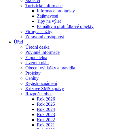
Školství
Turistické informace
Informace pro turisty
Zajímavosti
Tipy na výlet
Památky a prohlídkové objekty
Firmy a služby
Zdravotní dostupnost
Úřad
Úřední deska
Povinné informace
E-podatelna
Územní plán
Obecní vyhlášky a pravidla
Projekty
Ceníky
Registr oznámení
Krizové SMS zprávy
Rozpočet obce
Rok 2026
Rok 2025
Rok 2024
Rok 2023
Rok 2022
Rok 2021