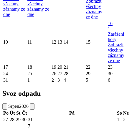
Zobrazit
všechny
všechny
všechny
záznamy ze
záznamy ze
záznamy
dne
dne
ze dne
16
1
Zarážení
hory
10
11
12
13
14
15
Zobrazit
všechny
záznamy
ze dne
17
18
19
20
21
22
23
24
25
26
27
28
29
30
31
1
2
3
4
5
6
Svoz odpadu
Srpen
2026
Po
Út
St
Čt
Pá
So
Ne
27
28
29
30
31
1
2
7