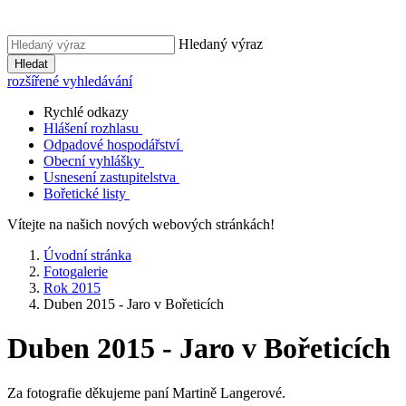
Hledaný výraz
Hledat
rozšířené vyhledávání
Rychlé odkazy
Hlášení rozhlasu
Odpadové hospodářství
Obecní vyhlášky
Usnesení zastupitelstva
Bořetické listy
Vítejte na našich nových webových stránkách!
Úvodní stránka
Fotogalerie
Rok 2015
Duben 2015 - Jaro v Bořeticích
Duben 2015 - Jaro v Bořeticích
Za fotografie děkujeme paní Martině Langerové.