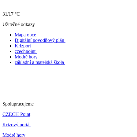
31/17 °C
Užitečné odkazy
Mapa obce
Digitální povodňový plán
Krizport
czechpoint
Modré hory
základní a mateřská škola
Spolupracujeme
CZECH Point
Krizový portál
Modré hory