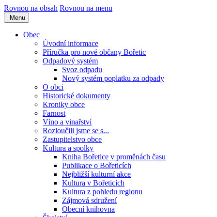
Rovnou na obsah
Rovnou na menu
Menu
Obec
Úvodní informace
Příručka pro nové občany Bořetic
Odpadový systém
Svoz odpadu
Nový systém poplatku za odpady
O obci
Historické dokumenty
Kroniky obce
Farnost
Víno a vinařství
Rozloučili jsme se s...
Zastupitelstvo obce
Kultura a spolky
Kniha Bořetice v proměnách času
Publikace o Bořeticích
Nejbližší kulturní akce
Kultura v Bořeticích
Kultura z pohledu regionu
Zájmová sdružení
Obecní knihovna