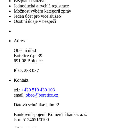
Bezplatná služba
Jednoduchá a rychlá registrace
Možnost výběru kategorií zpráv
Jeden účet pro více služeb
Osobní údaje v bezpečí
Adresa
Obecní úřad
Bořetice č.p. 39
691 08 Bořetice
IČO: 283 037
Kontakt
tel.:
+420 519 430 103
email:
obec@boretice.cz
Datová schránka: jttbmr2
Bankovní spojení: Komerční banka, a. s.
č. ú. 5124651/0100