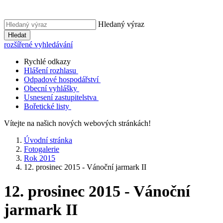
Hledaný výraz
Hledat
rozšířené vyhledávání
Rychlé odkazy
Hlášení rozhlasu
Odpadové hospodářství
Obecní vyhlášky
Usnesení zastupitelstva
Bořetické listy
Vítejte na našich nových webových stránkách!
Úvodní stránka
Fotogalerie
Rok 2015
12. prosinec 2015 - Vánoční jarmark II
12. prosinec 2015 - Vánoční
jarmark II