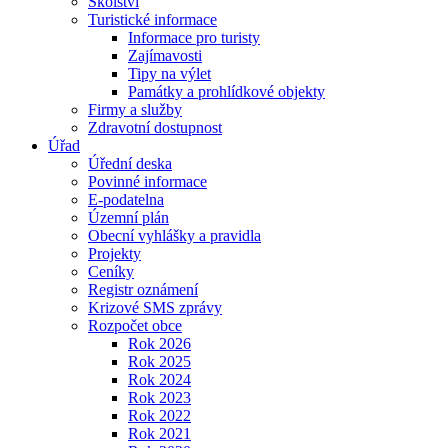
Školství
Turistické informace
Informace pro turisty
Zajímavosti
Tipy na výlet
Památky a prohlídkové objekty
Firmy a služby
Zdravotní dostupnost
Úřad
Úřední deska
Povinné informace
E-podatelna
Územní plán
Obecní vyhlášky a pravidla
Projekty
Ceníky
Registr oznámení
Krizové SMS zprávy
Rozpočet obce
Rok 2026
Rok 2025
Rok 2024
Rok 2023
Rok 2022
Rok 2021