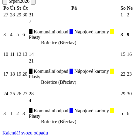
Srpen
2026
Po
Út
St
Čt
Pá
So
Ne
27
28
29
30
31
1
2
7
Komunální odpad
Nápojové kartony
3
4
5
6
8
9
Plasty
Bořetice (Břeclav)
10
11
12
13
14
15
16
21
Komunální odpad
Nápojové kartony
17
18
19
20
22
23
Plasty
Bořetice (Břeclav)
24
25
26
27
28
29
30
4
Komunální odpad
Nápojové kartony
31
1
2
3
5
6
Plasty
Bořetice (Břeclav)
Kalendář svozu odpadu