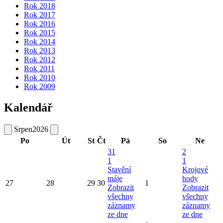
Rok 2018
Rok 2017
Rok 2016
Rok 2015
Rok 2014
Rok 2013
Rok 2012
Rok 2011
Rok 2010
Rok 2009
Kalendář
Srpen
2026
Po
Út
St
Čt
Pá
So
Ne
31
2
1
1
Stavění
Krojové
máje
hody
27
28
29
30
1
Zobrazit
Zobrazit
všechny
všechny
záznamy
záznamy
ze dne
ze dne