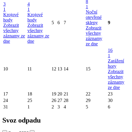
8
3
4
1
1
1
Noční
Krojové
Krojové
otevřené
hody
hody
5
6
7
sklepy
9
Zobrazit
Zobrazit
Zobrazit
všechny
všechny
všechny
záznamy ze
záznamy ze
záznamy
dne
dne
ze dne
16
1
Zarážení
hory
10
11
12
13
14
15
Zobrazit
všechny
záznamy
ze dne
17
18
19
20
21
22
23
24
25
26
27
28
29
30
31
1
2
3
4
5
6
Svoz odpadu