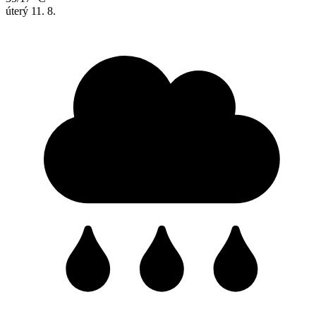
úterý
11. 8.