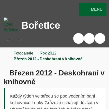
Rovnou na obsah
Rovnou na menu
MENU
Bořetice
+420 519 430 103
obec@boretice.cz
Úvodní stránka
Fotogalerie
Rok 2012
Březen 2012 - Deskohraní v knihovně
Březen 2012 - Deskohraní v
knihovně
Každý týden ve středu se pod vedením paní
knihovnice Lenky Grůzové scházejí děvčata v