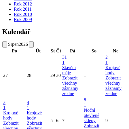
Rok 2012
Rok 2011
Rok 2010
Rok 2009
Kalendář
Srpen
2026
Po
Út
St
Čt
Pá
So
Ne
31
2
1
1
Stavění
Krojové
máje
hody
27
28
29
30
1
Zobrazit
Zobrazit
všechny
všechny
záznamy
záznamy
ze dne
ze dne
8
3
4
1
1
1
Noční
Krojové
Krojové
otevřené
hody
hody
5
6
7
sklepy
9
Zobrazit
Zobrazit
Zobrazit
všechny
všechny