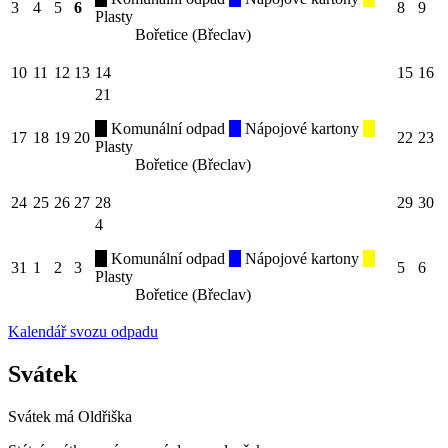
3
4
5
6
8
9
Plasty
Bořetice (Břeclav)
10
11
12
13
14
15
16
21
Komunální odpad
Nápojové kartony
17
18
19
20
22
23
Plasty
Bořetice (Břeclav)
24
25
26
27
28
29
30
4
Komunální odpad
Nápojové kartony
31
1
2
3
5
6
Plasty
Bořetice (Břeclav)
Kalendář svozu odpadu
Svátek
Svátek má
Oldřiška