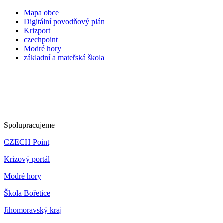
Mapa obce
Digitální povodňový plán
Krizport
czechpoint
Modré hory
základní a mateřská škola
Spolupracujeme
CZECH Point
Krizový portál
Modré hory
Škola Bořetice
Jihomoravský kraj