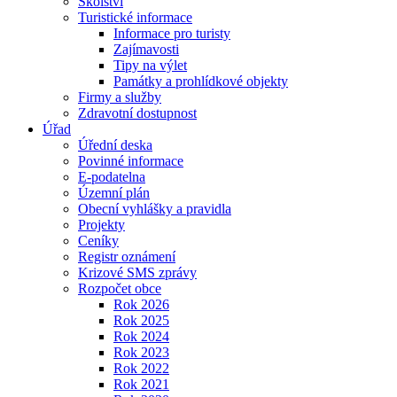
Školství
Turistické informace
Informace pro turisty
Zajímavosti
Tipy na výlet
Památky a prohlídkové objekty
Firmy a služby
Zdravotní dostupnost
Úřad
Úřední deska
Povinné informace
E-podatelna
Územní plán
Obecní vyhlášky a pravidla
Projekty
Ceníky
Registr oznámení
Krizové SMS zprávy
Rozpočet obce
Rok 2026
Rok 2025
Rok 2024
Rok 2023
Rok 2022
Rok 2021