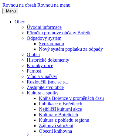
Rovnou na obsah
Rovnou na menu
Menu
Obec
Úvodní informace
Příručka pro nové občany Bořetic
Odpadový systém
Svoz odpadu
Nový systém poplatku za odpady
O obci
Historické dokumenty
Kroniky obce
Farnost
Víno a vinařství
Rozloučili jsme se s...
Zastupitelstvo obce
Kultura a spolky
Kniha Bořetice v proměnách času
Publikace o Bořeticích
Nejbližší kulturní akce
Kultura v Bořeticích
Kultura z pohledu regionu
Zájmová sdružení
Obecní knihovna