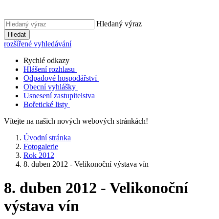
Hledaný výraz
Hledat
rozšířené vyhledávání
Rychlé odkazy
Hlášení rozhlasu
Odpadové hospodářství
Obecní vyhlášky
Usnesení zastupitelstva
Bořetické listy
Vítejte na našich nových webových stránkách!
Úvodní stránka
Fotogalerie
Rok 2012
8. duben 2012 - Velikonoční výstava vín
8. duben 2012 - Velikonoční
výstava vín