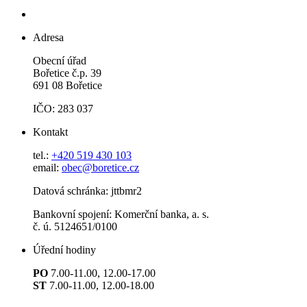
Adresa
Obecní úřad
Bořetice č.p. 39
691 08 Bořetice
IČO: 283 037
Kontakt
tel.:
+420 519 430 103
email:
obec@boretice.cz
Datová schránka: jttbmr2
Bankovní spojení: Komerční banka, a. s.
č. ú. 5124651/0100
Úřední hodiny
PO
7.00-11.00, 12.00-17.00
ST
7.00-11.00, 12.00-18.00