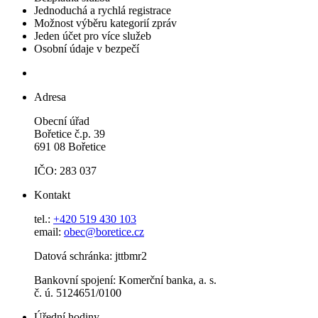
Jednoduchá a rychlá registrace
Možnost výběru kategorií zpráv
Jeden účet pro více služeb
Osobní údaje v bezpečí
Adresa
Obecní úřad
Bořetice č.p. 39
691 08 Bořetice
IČO: 283 037
Kontakt
tel.:
+420 519 430 103
email:
obec@boretice.cz
Datová schránka: jttbmr2
Bankovní spojení: Komerční banka, a. s.
č. ú. 5124651/0100
Úřední hodiny