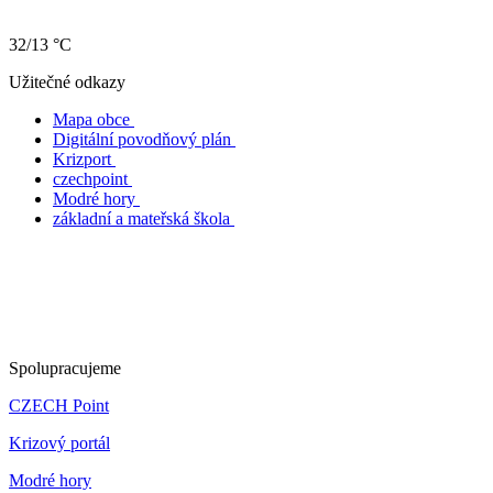
32/13 °C
Užitečné odkazy
Mapa obce
Digitální povodňový plán
Krizport
czechpoint
Modré hory
základní a mateřská škola
Spolupracujeme
CZECH Point
Krizový portál
Modré hory