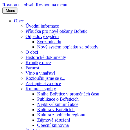
Rovnou na obsah
Rovnou na menu
Menu
Obec
Úvodní informace
Příručka pro nové občany Bořetic
Odpadový systém
Svoz odpadu
Nový systém poplatku za odpady
O obci
Historické dokumenty
Kroniky obce
Farnost
Víno a vinařství
Rozloučili jsme se s...
Zastupitelstvo obce
Kultura a spolky
Kniha Bořetice v proměnách času
Publikace o Bořeticích
Nejbližší kulturní akce
Kultura v Bořeticích
Kultura z pohledu regionu
Zájmová sdružení
Obecní knihovna