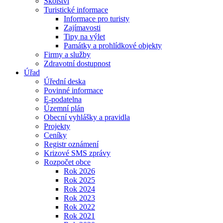
Školství
Turistické informace
Informace pro turisty
Zajímavosti
Tipy na výlet
Památky a prohlídkové objekty
Firmy a služby
Zdravotní dostupnost
Úřad
Úřední deska
Povinné informace
E-podatelna
Územní plán
Obecní vyhlášky a pravidla
Projekty
Ceníky
Registr oznámení
Krizové SMS zprávy
Rozpočet obce
Rok 2026
Rok 2025
Rok 2024
Rok 2023
Rok 2022
Rok 2021