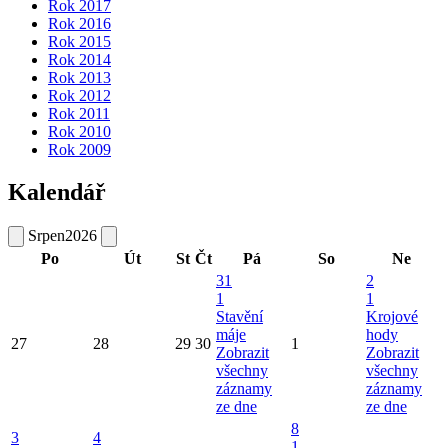
Rok 2017
Rok 2016
Rok 2015
Rok 2014
Rok 2013
Rok 2012
Rok 2011
Rok 2010
Rok 2009
Kalendář
Srpen
2026
Po
Út
St
Čt
Pá
So
Ne
31
2
1
1
Stavění
Krojové
máje
hody
27
28
29
30
1
Zobrazit
Zobrazit
všechny
všechny
záznamy
záznamy
ze dne
ze dne
8
3
4
1