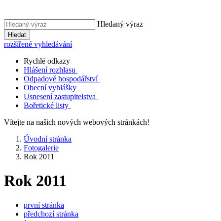
Hledaný výraz
Hledat
rozšířené vyhledávání
Rychlé odkazy
Hlášení rozhlasu
Odpadové hospodářství
Obecní vyhlášky
Usnesení zastupitelstva
Bořetické listy
Vítejte na našich nových webových stránkách!
Úvodní stránka
Fotogalerie
Rok 2011
Rok 2011
první stránka
předchozí stránka