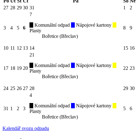
Po
Út
St
Čt
Pá
So
Ne
27
28
29
30
31
1
2
7
Komunální odpad
Nápojové kartony
3
4
5
6
8
9
Plasty
Bořetice (Břeclav)
10
11
12
13
14
15
16
21
Komunální odpad
Nápojové kartony
17
18
19
20
22
23
Plasty
Bořetice (Břeclav)
24
25
26
27
28
29
30
4
Komunální odpad
Nápojové kartony
31
1
2
3
5
6
Plasty
Bořetice (Břeclav)
Kalendář svozu odpadu