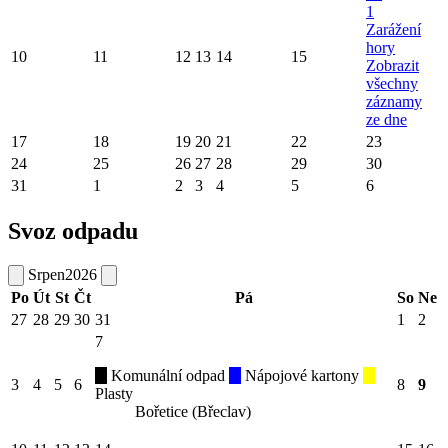
1
Zarážení
hory
10
11
12
13
14
15
Zobrazit
všechny
záznamy
ze dne
17
18
19
20
21
22
23
24
25
26
27
28
29
30
31
1
2
3
4
5
6
Svoz odpadu
Srpen
2026
Po
Út
St
Čt
Pá
So
Ne
27
28
29
30
31
1
2
7
Komunální odpad
Nápojové kartony
3
4
5
6
8
9
Plasty
Bořetice (Břeclav)