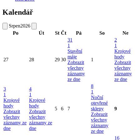
Kalendář
Srpen
2026
Po
Út
St
Čt
Pá
So
Ne
31
2
1
1
Stavění
Krojové
máje
hody
27
28
29
30
1
Zobrazit
Zobrazit
všechny
všechny
záznamy
záznamy
ze dne
ze dne
8
3
4
1
1
1
Noční
Krojové
Krojové
otevřené
hody
hody
5
6
7
sklepy
9
Zobrazit
Zobrazit
Zobrazit
všechny
všechny
všechny
záznamy ze
záznamy ze
záznamy
dne
dne
ze dne
16