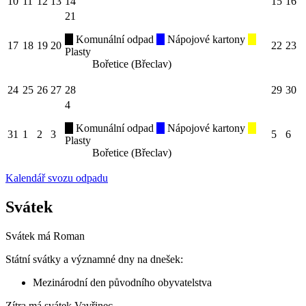
10
11
12
13
14
15
16
21
Komunální odpad
Nápojové kartony
17
18
19
20
22
23
Plasty
Bořetice (Břeclav)
24
25
26
27
28
29
30
4
Komunální odpad
Nápojové kartony
31
1
2
3
5
6
Plasty
Bořetice (Břeclav)
Kalendář svozu odpadu
Svátek
Svátek má
Roman
Státní svátky a významné dny na dnešek:
Mezinárodní den původního obyvatelstva
Zítra má svátek
Vavřinec