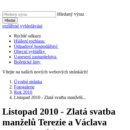
Hledaný výraz
Hledat
rozšířené vyhledávání
Rychlé odkazy
Hlášení rozhlasu
Odpadové hospodářství
Obecní vyhlášky
Usnesení zastupitelstva
Bořetické listy
Vítejte na našich nových webových stránkách!
Úvodní stránka
Fotogalerie
Rok 2010
Listopad 2010 - Zlatá svatba manželů...
Listopad 2010 - Zlatá svatba
manželů Terezie a Václava