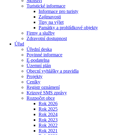
Školství
Turistické informace
Informace pro turisty
Zajímavosti
Tipy na výlet
Památky a prohlídkové objekty
Firmy a služby
Zdravotní dostupnost
Úřad
Úřední deska
Povinné informace
E-podatelna
Územní plán
Obecní vyhlášky a pravidla
Projekty
Ceníky
Registr oznámení
Krizové SMS zprávy
Rozpočet obce
Rok 2026
Rok 2025
Rok 2024
Rok 2023
Rok 2022
Rok 2021