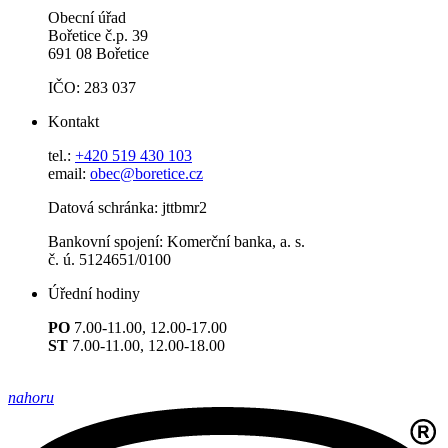
Obecní úřad
Bořetice č.p. 39
691 08 Bořetice
IČO: 283 037
Kontakt
tel.:
+420 519 430 103
email:
obec@boretice.cz
Datová schránka: jttbmr2
Bankovní spojení: Komerční banka, a. s.
č. ú. 5124651/0100
Úřední hodiny
PO
7.00-11.00, 12.00-17.00
ST
7.00-11.00, 12.00-18.00
nahoru