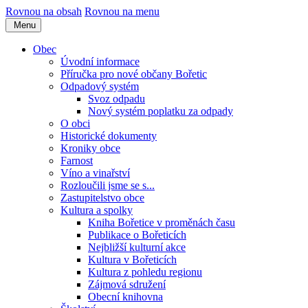
Rovnou na obsah
Rovnou na menu
Menu
Obec
Úvodní informace
Příručka pro nové občany Bořetic
Odpadový systém
Svoz odpadu
Nový systém poplatku za odpady
O obci
Historické dokumenty
Kroniky obce
Farnost
Víno a vinařství
Rozloučili jsme se s...
Zastupitelstvo obce
Kultura a spolky
Kniha Bořetice v proměnách času
Publikace o Bořeticích
Nejbližší kulturní akce
Kultura v Bořeticích
Kultura z pohledu regionu
Zájmová sdružení
Obecní knihovna