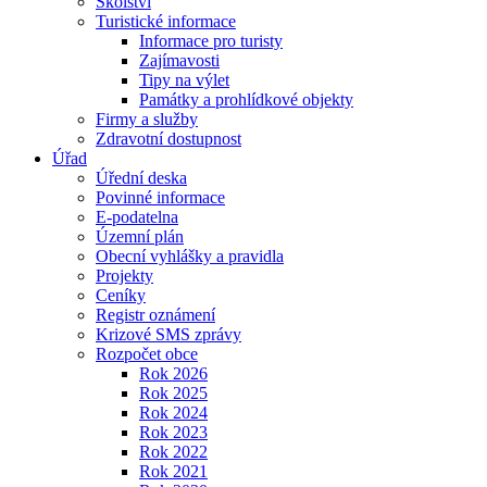
Školství
Turistické informace
Informace pro turisty
Zajímavosti
Tipy na výlet
Památky a prohlídkové objekty
Firmy a služby
Zdravotní dostupnost
Úřad
Úřední deska
Povinné informace
E-podatelna
Územní plán
Obecní vyhlášky a pravidla
Projekty
Ceníky
Registr oznámení
Krizové SMS zprávy
Rozpočet obce
Rok 2026
Rok 2025
Rok 2024
Rok 2023
Rok 2022
Rok 2021