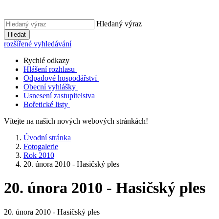
Hledaný výraz
Hledat
rozšířené vyhledávání
Rychlé odkazy
Hlášení rozhlasu
Odpadové hospodářství
Obecní vyhlášky
Usnesení zastupitelstva
Bořetické listy
Vítejte na našich nových webových stránkách!
Úvodní stránka
Fotogalerie
Rok 2010
20. února 2010 - Hasičský ples
20. února 2010 - Hasičský ples
20. února 2010 - Hasičský ples