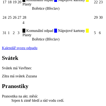
17
18
19
20
22
23
Plasty
Bořetice (Břeclav)
24
25
26
27
28
29
30
4
Komunální odpad
Nápojové kartony
31
1
2
3
5
6
Plasty
Bořetice (Břeclav)
Kalendář svozu odpadu
Svátek
Svátek má
Vavřinec
Zítra má svátek
Zuzana
Pranostiky
Pranostika na akt. měsíc
Srpen k zimě hledí a rád vodu cedí.