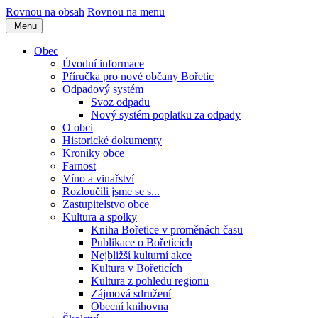
Rovnou na obsah
Rovnou na menu
Menu
Obec
Úvodní informace
Příručka pro nové občany Bořetic
Odpadový systém
Svoz odpadu
Nový systém poplatku za odpady
O obci
Historické dokumenty
Kroniky obce
Farnost
Víno a vinařství
Rozloučili jsme se s...
Zastupitelstvo obce
Kultura a spolky
Kniha Bořetice v proměnách času
Publikace o Bořeticích
Nejbližší kulturní akce
Kultura v Bořeticích
Kultura z pohledu regionu
Zájmová sdružení
Obecní knihovna