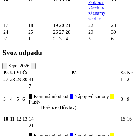
Zobrazit
všechny
záznamy
ze dne
17
18
19
20
21
22
23
24
25
26
27
28
29
30
31
1
2
3
4
5
6
Svoz odpadu
Srpen
2026
Po
Út
St
Čt
Pá
So
Ne
27
28
29
30
31
1
2
7
Komunální odpad
Nápojové kartony
3
4
5
6
8
9
Plasty
Bořetice (Břeclav)
10
11
12
13
14
15
16
21
Komunální odpad
Nápojové kartony