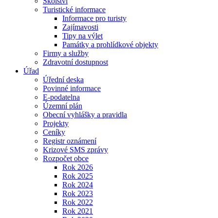
Školství
Turistické informace
Informace pro turisty
Zajímavosti
Tipy na výlet
Památky a prohlídkové objekty
Firmy a služby
Zdravotní dostupnost
Úřad
Úřední deska
Povinné informace
E-podatelna
Územní plán
Obecní vyhlášky a pravidla
Projekty
Ceníky
Registr oznámení
Krizové SMS zprávy
Rozpočet obce
Rok 2026
Rok 2025
Rok 2024
Rok 2023
Rok 2022
Rok 2021