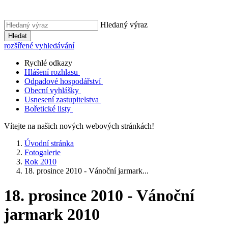
Hledaný výraz
Hledat
rozšířené vyhledávání
Rychlé odkazy
Hlášení rozhlasu
Odpadové hospodářství
Obecní vyhlášky
Usnesení zastupitelstva
Bořetické listy
Vítejte na našich nových webových stránkách!
Úvodní stránka
Fotogalerie
Rok 2010
18. prosince 2010 - Vánoční jarmark...
18. prosince 2010 - Vánoční
jarmark 2010