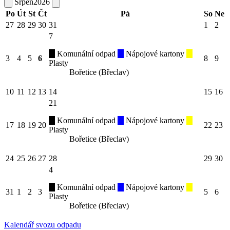
Srpen
2026
Po
Út
St
Čt
Pá
So
Ne
27
28
29
30
31
1
2
7
Komunální odpad
Nápojové kartony
3
4
5
6
8
9
Plasty
Bořetice (Břeclav)
10
11
12
13
14
15
16
21
Komunální odpad
Nápojové kartony
17
18
19
20
22
23
Plasty
Bořetice (Břeclav)
24
25
26
27
28
29
30
4
Komunální odpad
Nápojové kartony
31
1
2
3
5
6
Plasty
Bořetice (Břeclav)
Kalendář svozu odpadu