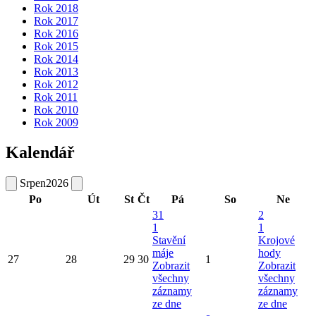
Rok 2018
Rok 2017
Rok 2016
Rok 2015
Rok 2014
Rok 2013
Rok 2012
Rok 2011
Rok 2010
Rok 2009
Kalendář
Srpen
2026
Po
Út
St
Čt
Pá
So
Ne
31
2
1
1
Stavění
Krojové
máje
hody
27
28
29
30
1
Zobrazit
Zobrazit
všechny
všechny
záznamy
záznamy
ze dne
ze dne