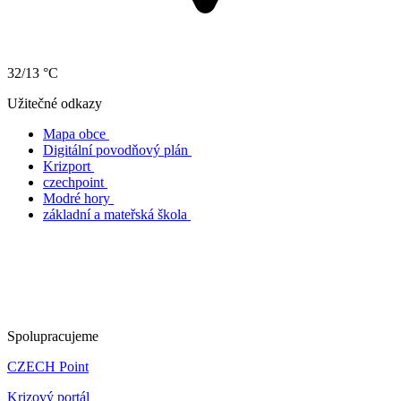
32/13 °C
Užitečné odkazy
Mapa obce
Digitální povodňový plán
Krizport
czechpoint
Modré hory
základní a mateřská škola
Spolupracujeme
CZECH Point
Krizový portál