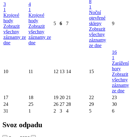
8
3
4
1
1
1
Noční
Krojové
Krojové
otevřené
hody
hody
5
6
7
sklepy
9
Zobrazit
Zobrazit
Zobrazit
všechny
všechny
všechny
záznamy ze
záznamy ze
záznamy
dne
dne
ze dne
16
1
Zarážení
hory
10
11
12
13
14
15
Zobrazit
všechny
záznamy
ze dne
17
18
19
20
21
22
23
24
25
26
27
28
29
30
31
1
2
3
4
5
6
Svoz odpadu