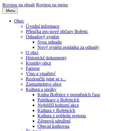
Rovnou na obsah
Rovnou na menu
Menu
Obec
Úvodní informace
Příručka pro nové občany Bořetic
Odpadový systém
Svoz odpadu
Nový systém poplatku za odpady
O obci
Historické dokumenty
Kroniky obce
Farnost
Víno a vinařství
Rozloučili jsme se s...
Zastupitelstvo obce
Kultura a spolky
Kniha Bořetice v proměnách času
Publikace o Bořeticích
Nejbližší kulturní akce
Kultura v Bořeticích
Kultura z pohledu regionu
Zájmová sdružení
Obecní knihovna