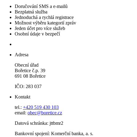
Doručování SMS a e-mailů
Bezplatná služba
Jednoduchá a rychlá registrace
Možnost výběru kategorií zpráv
Jeden účet pro více služeb
Osobní údaje v bezpečí
Adresa
Obecní úřad
Bořetice č.p. 39
691 08 Bořetice
IČO: 283 037
Kontakt
tel.:
+420 519 430 103
email:
obec@boretice.cz
Datová schránka: jttbmr2
Bankovní spojení: Komerční banka, a. s.