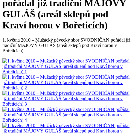
pořádal již tradiční MÁJOVÝ
GULÁŠ (areál sklepů pod
Kraví horou v Bořeticích)
1. května 2010 – Mužácký pěvecký sbor SVODNIČAN pořádal již
tradiční MÁJOVÝ GULÁŠ (areál sklepů pod Kraví horou v
Bořeticích)