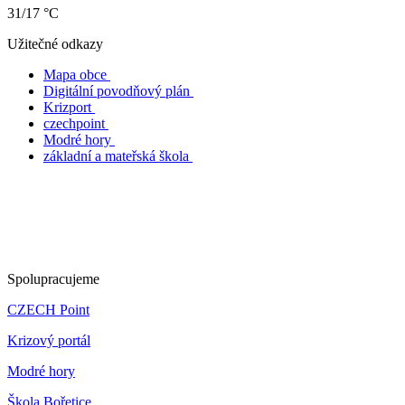
31/17 °C
Užitečné odkazy
Mapa obce
Digitální povodňový plán
Krizport
czechpoint
Modré hory
základní a mateřská škola
Spolupracujeme
CZECH Point
Krizový portál
Modré hory
Škola Bořetice