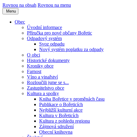
Rovnou na obsah
Rovnou na menu
Menu
Obec
Úvodní informace
Příručka pro nové občany Bořetic
Odpadový systém
Svoz odpadu
Nový systém poplatku za odpady
O obci
Historické dokumenty
Kroniky obce
Farnost
Víno a vinařství
Rozloučili jsme se s...
Zastupitelstvo obce
Kultura a spolky
Kniha Bořetice v proměnách času
Publikace o Bořeticích
Nejbližší kulturní akce
Kultura v Bořeticích
Kultura z pohledu regionu
Zájmová sdružení
Obecní knihovna