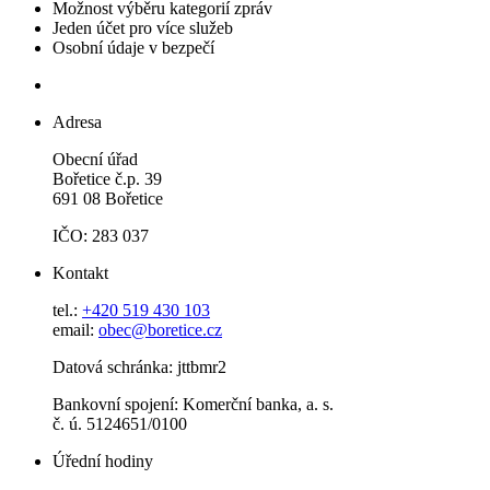
Možnost výběru kategorií zpráv
Jeden účet pro více služeb
Osobní údaje v bezpečí
Adresa
Obecní úřad
Bořetice č.p. 39
691 08 Bořetice
IČO: 283 037
Kontakt
tel.:
+420 519 430 103
email:
obec@boretice.cz
Datová schránka: jttbmr2
Bankovní spojení: Komerční banka, a. s.
č. ú. 5124651/0100
Úřední hodiny