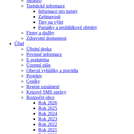
Školství
Turistické informace
Informace pro turisty
Zajímavosti
Tipy na výlet
Památky a prohlídkové objekty
Firmy a služby
Zdravotní dostupnost
Úřad
Úřední deska
Povinné informace
E-podatelna
Územní plán
Obecní vyhlášky a pravidla
Projekty
Ceníky
Registr oznámení
Krizové SMS zprávy
Rozpočet obce
Rok 2026
Rok 2025
Rok 2024
Rok 2023
Rok 2022
Rok 2021