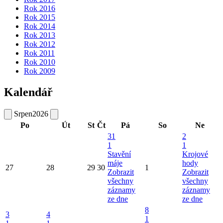
Rok 2016
Rok 2015
Rok 2014
Rok 2013
Rok 2012
Rok 2011
Rok 2010
Rok 2009
Kalendář
Srpen
2026
Po
Út
St
Čt
Pá
So
Ne
31
2
1
1
Stavění
Krojové
máje
hody
27
28
29
30
1
Zobrazit
Zobrazit
všechny
všechny
záznamy
záznamy
ze dne
ze dne
8
3
4
1