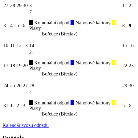
27
28
29
30
31
1
2
7
Komunální odpad
Nápojové kartony
3
4
5
6
8
9
Plasty
Bořetice (Břeclav)
10
11
12
13
14
15
16
21
Komunální odpad
Nápojové kartony
17
18
19
20
22
23
Plasty
Bořetice (Břeclav)
24
25
26
27
28
29
30
4
Komunální odpad
Nápojové kartony
31
1
2
3
5
6
Plasty
Bořetice (Břeclav)
Kalendář svozu odpadu