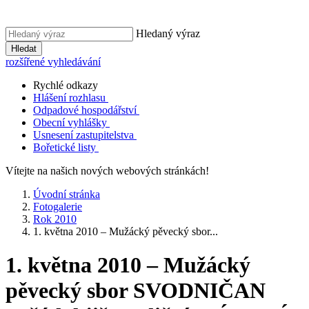
Hledaný výraz
Hledat
rozšířené vyhledávání
Rychlé odkazy
Hlášení rozhlasu
Odpadové hospodářství
Obecní vyhlášky
Usnesení zastupitelstva
Bořetické listy
Vítejte na našich nových webových stránkách!
Úvodní stránka
Fotogalerie
Rok 2010
1. května 2010 – Mužácký pěvecký sbor...
1. května 2010 – Mužácký
pěvecký sbor SVODNIČAN