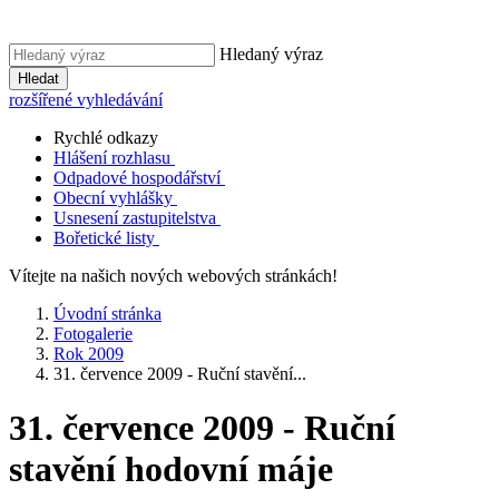
Hledaný výraz
Hledat
rozšířené vyhledávání
Rychlé odkazy
Hlášení rozhlasu
Odpadové hospodářství
Obecní vyhlášky
Usnesení zastupitelstva
Bořetické listy
Vítejte na našich nových webových stránkách!
Úvodní stránka
Fotogalerie
Rok 2009
31. července 2009 - Ruční stavění...
31. července 2009 - Ruční
stavění hodovní máje