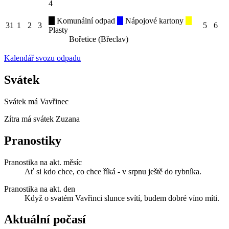
4
Komunální odpad
Nápojové kartony
31
1
2
3
5
6
Plasty
Bořetice (Břeclav)
Kalendář svozu odpadu
Svátek
Svátek má
Vavřinec
Zítra má svátek
Zuzana
Pranostiky
Pranostika na akt. měsíc
Ať si kdo chce, co chce říká - v srpnu ještě do rybníka.
Pranostika na akt. den
Když o svatém Vavřinci slunce svítí, budem dobré víno míti.
Aktuální počasí