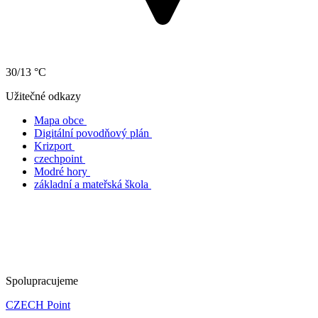
30/13 °C
Užitečné odkazy
Mapa obce
Digitální povodňový plán
Krizport
czechpoint
Modré hory
základní a mateřská škola
Spolupracujeme
CZECH Point