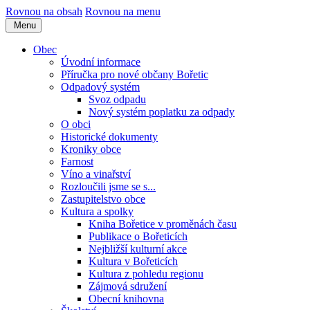
Rovnou na obsah
Rovnou na menu
Menu
Obec
Úvodní informace
Příručka pro nové občany Bořetic
Odpadový systém
Svoz odpadu
Nový systém poplatku za odpady
O obci
Historické dokumenty
Kroniky obce
Farnost
Víno a vinařství
Rozloučili jsme se s...
Zastupitelstvo obce
Kultura a spolky
Kniha Bořetice v proměnách času
Publikace o Bořeticích
Nejbližší kulturní akce
Kultura v Bořeticích
Kultura z pohledu regionu
Zájmová sdružení
Obecní knihovna