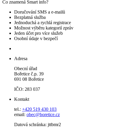
Co znamená Smart info?
Doručování SMS a e-mailů
Bezplatná služba
Jednoduchá a rychlá registrace
Možnost výběru kategorií zpráv
Jeden účet pro více služeb
Osobní údaje v bezpečí
Adresa
Obecní úřad
Bořetice č.p. 39
691 08 Bořetice
IČO: 283 037
Kontakt
tel.:
+420 519 430 103
email:
obec@boretice.cz
Datová schránka: jttbmr2