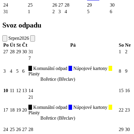
24
25
26
27
28
29
30
31
1
2
3
4
5
6
Svoz odpadu
Srpen
2026
Po
Út
St
Čt
Pá
So
Ne
27
28
29
30
31
1
2
7
Komunální odpad
Nápojové kartony
3
4
5
6
8
9
Plasty
Bořetice (Břeclav)
10
11
12
13
14
15
16
21
Komunální odpad
Nápojové kartony
17
18
19
20
22
23
Plasty
Bořetice (Břeclav)
24
25
26
27
28
29
30