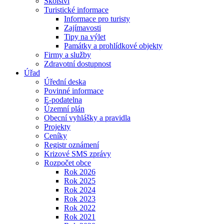
Školství
Turistické informace
Informace pro turisty
Zajímavosti
Tipy na výlet
Památky a prohlídkové objekty
Firmy a služby
Zdravotní dostupnost
Úřad
Úřední deska
Povinné informace
E-podatelna
Územní plán
Obecní vyhlášky a pravidla
Projekty
Ceníky
Registr oznámení
Krizové SMS zprávy
Rozpočet obce
Rok 2026
Rok 2025
Rok 2024
Rok 2023
Rok 2022
Rok 2021