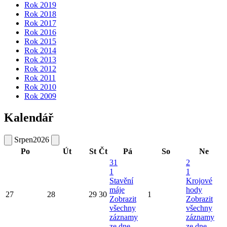
Rok 2019
Rok 2018
Rok 2017
Rok 2016
Rok 2015
Rok 2014
Rok 2013
Rok 2012
Rok 2011
Rok 2010
Rok 2009
Kalendář
Srpen
2026
Po
Út
St
Čt
Pá
So
Ne
31
2
1
1
Stavění
Krojové
máje
hody
27
28
29
30
1
Zobrazit
Zobrazit
všechny
všechny
záznamy
záznamy
ze dne
ze dne