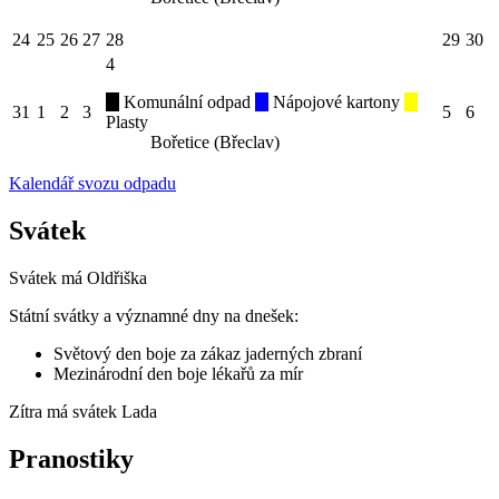
24
25
26
27
28
29
30
4
Komunální odpad
Nápojové kartony
31
1
2
3
5
6
Plasty
Bořetice (Břeclav)
Kalendář svozu odpadu
Svátek
Svátek má
Oldřiška
Státní svátky a významné dny na dnešek:
Světový den boje za zákaz jaderných zbraní
Mezinárodní den boje lékařů za mír
Zítra má svátek
Lada
Pranostiky