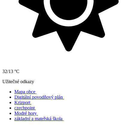
32/13 °C
Užitečné odkazy
Mapa obce
Digitální povodňový plán
Krizport
czechpoint
Modré hory
základní a mateřská škola