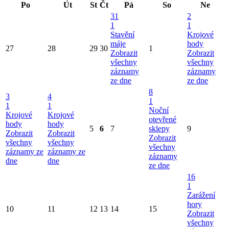
Po
Út
St
Čt
Pá
So
Ne
31
2
1
1
Stavění
Krojové
máje
hody
27
28
29
30
1
Zobrazit
Zobrazit
všechny
všechny
záznamy
záznamy
ze dne
ze dne
8
3
4
1
1
1
Noční
Krojové
Krojové
otevřené
hody
hody
5
6
7
sklepy
9
Zobrazit
Zobrazit
Zobrazit
všechny
všechny
všechny
záznamy ze
záznamy ze
záznamy
dne
dne
ze dne
16
1
Zarážení
hory
10
11
12
13
14
15
Zobrazit
všechny