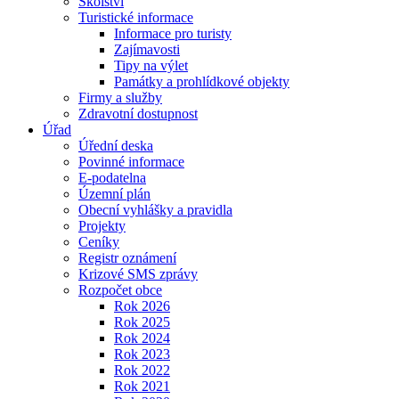
Školství
Turistické informace
Informace pro turisty
Zajímavosti
Tipy na výlet
Památky a prohlídkové objekty
Firmy a služby
Zdravotní dostupnost
Úřad
Úřední deska
Povinné informace
E-podatelna
Územní plán
Obecní vyhlášky a pravidla
Projekty
Ceníky
Registr oznámení
Krizové SMS zprávy
Rozpočet obce
Rok 2026
Rok 2025
Rok 2024
Rok 2023
Rok 2022
Rok 2021