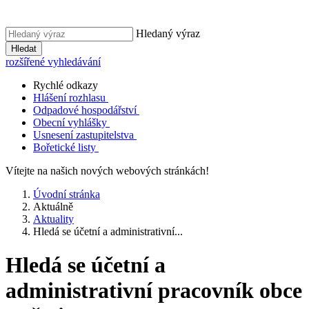
Hledaný výraz
Hledat
rozšířené vyhledávání
Rychlé odkazy
Hlášení rozhlasu
Odpadové hospodářství
Obecní vyhlášky
Usnesení zastupitelstva
Bořetické listy
Vítejte na našich nových webových stránkách!
Úvodní stránka
Aktuálně
Aktuality
Hledá se účetní a administrativní...
Hledá se účetní a
administrativní pracovník obce