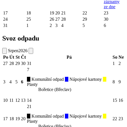
záznamy
ze dne
17
18
19
20
21
22
23
24
25
26
27
28
29
30
31
1
2
3
4
5
6
Svoz odpadu
Srpen
2026
Po
Út
St
Čt
Pá
So
Ne
27
28
29
30
31
1
2
7
Komunální odpad
Nápojové kartony
3
4
5
6
8
9
Plasty
Bořetice (Břeclav)
10
11
12
13
14
15
16
21
Komunální odpad
Nápojové kartony
17
18
19
20
22
23
Plasty
Bořetice (Břeclav)