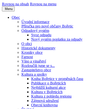
Rovnou na obsah
Rovnou na menu
Menu
Obec
Úvodní informace
Příručka pro nové občany Bořetic
Odpadový systém
Svoz odpadu
Nový systém poplatku za odpady
O obci
Historické dokumenty
Kroniky obce
Farnost
Víno a vinařství
Rozloučili jsme se s...
Zastupitelstvo obce
Kultura a spolky
Kniha Bořetice v proměnách času
Publikace o Bořeticích
Nejbližší kulturní akce
Kultura v Bořeticích
Kultura z pohledu regionu
Zájmová sdružení
Obecní knihovna