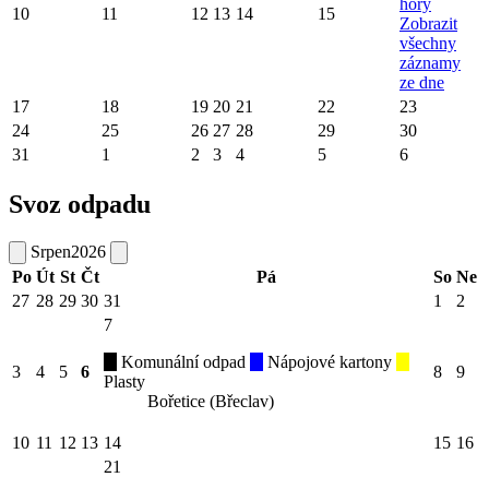
hory
10
11
12
13
14
15
Zobrazit
všechny
záznamy
ze dne
17
18
19
20
21
22
23
24
25
26
27
28
29
30
31
1
2
3
4
5
6
Svoz odpadu
Srpen
2026
Po
Út
St
Čt
Pá
So
Ne
27
28
29
30
31
1
2
7
Komunální odpad
Nápojové kartony
3
4
5
6
8
9
Plasty
Bořetice (Břeclav)
10
11
12
13
14
15
16
21