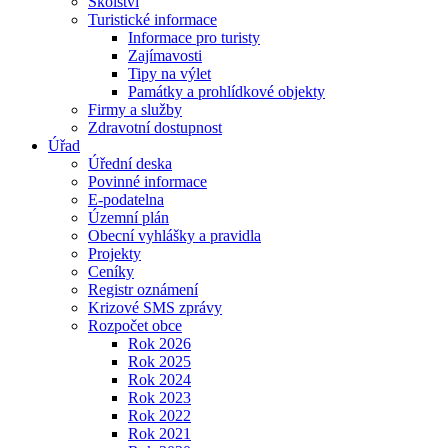
Školství
Turistické informace
Informace pro turisty
Zajímavosti
Tipy na výlet
Památky a prohlídkové objekty
Firmy a služby
Zdravotní dostupnost
Úřad
Úřední deska
Povinné informace
E-podatelna
Územní plán
Obecní vyhlášky a pravidla
Projekty
Ceníky
Registr oznámení
Krizové SMS zprávy
Rozpočet obce
Rok 2026
Rok 2025
Rok 2024
Rok 2023
Rok 2022
Rok 2021