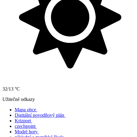
32/13 °C
Užitečné odkazy
Mapa obce
Digitální povodňový plán
Krizport
czechpoint
Modré hory