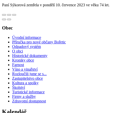
Paní Sýkorová zemřela v pondělí 10. července 2023 ve věku 74 let.
Obec
Úvodní informace
Příručka pro nové občany Bořetic
Odpadový systém
O obci
Historické dokumenty
Kroniky obce
Farnost
Víno a vinařství
Rozloučili jsme se s...
Zastupitelstvo obce
Kultura a spolky
Školství
Turistické informace
Firmy a služby
Zdravotní dostupnost
Kalendář