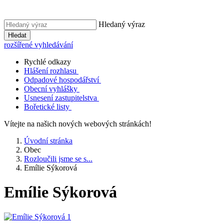
Hledaný výraz
Hledat
rozšířené vyhledávání
Rychlé odkazy
Hlášení rozhlasu
Odpadové hospodářství
Obecní vyhlášky
Usnesení zastupitelstva
Bořetické listy
Vítejte na našich nových webových stránkách!
Úvodní stránka
Obec
Rozloučili jsme se s...
Emílie Sýkorová
Emílie Sýkorová