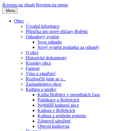
Rovnou na obsah
Rovnou na menu
Menu
Obec
Úvodní informace
Příručka pro nové občany Bořetic
Odpadový systém
Svoz odpadu
Nový systém poplatku za odpady
O obci
Historické dokumenty
Kroniky obce
Farnost
Víno a vinařství
Rozloučili jsme se s...
Zastupitelstvo obce
Kultura a spolky
Kniha Bořetice v proměnách času
Publikace o Bořeticích
Nejbližší kulturní akce
Kultura v Bořeticích
Kultura z pohledu regionu
Zájmová sdružení
Obecní knihovna