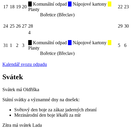
Komunální odpad
Nápojové kartony
17
18
19
20
22
23
Plasty
Bořetice (Břeclav)
24
25
26
27
28
29
30
4
Komunální odpad
Nápojové kartony
31
1
2
3
5
6
Plasty
Bořetice (Břeclav)
Kalendář svozu odpadu
Svátek
Svátek má
Oldřiška
Státní svátky a významné dny na dnešek:
Světový den boje za zákaz jaderných zbraní
Mezinárodní den boje lékařů za mír
Zítra má svátek
Lada