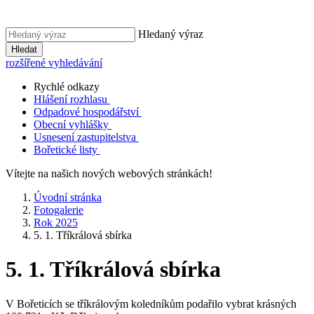
Hledaný výraz
Hledat
rozšířené vyhledávání
Rychlé odkazy
Hlášení rozhlasu
Odpadové hospodářství
Obecní vyhlášky
Usnesení zastupitelstva
Bořetické listy
Vítejte na našich nových webových stránkách!
Úvodní stránka
Fotogalerie
Rok 2025
5. 1. Tříkrálová sbírka
5. 1. Tříkrálová sbírka
V Bořeticích se tříkrálovým koledníkům podařilo vybrat krásných