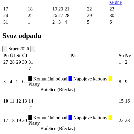
ze dne
17
18
19
20
21
22
23
24
25
26
27
28
29
30
31
1
2
3
4
5
6
Svoz odpadu
Srpen
2026
Po
Út
St
Čt
Pá
So
Ne
27
28
29
30
31
1
2
7
Komunální odpad
Nápojové kartony
3
4
5
6
8
9
Plasty
Bořetice (Břeclav)
10
11
12
13
14
15
16
21
Komunální odpad
Nápojové kartony
17
18
19
20
22
23
Plasty
Bořetice (Břeclav)