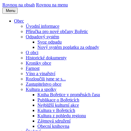
Rovnou na obsah
Rovnou na menu
Menu
Obec
Úvodní informace
Příručka pro nové občany Bořetic
Odpadový systém
Svoz odpadu
Nový systém poplatku za odpady
O obci
Historické dokumenty
Kroniky obce
Farnost
Víno a vinařství
Rozloučili jsme se s...
Zastupitelstvo obce
Kultura a spolky
Kniha Bořetice v proměnách času
Publikace o Bořeticích
Nejbližší kulturní akce
Kultura v Bořeticích
Kultura z pohledu regionu
Zájmová sdružení
Obecní knihovna