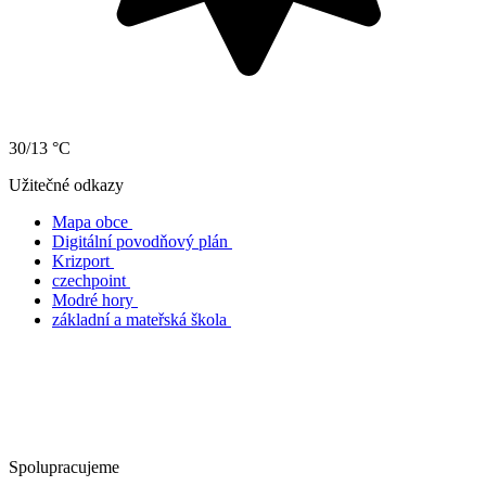
30/13 °C
Užitečné odkazy
Mapa obce
Digitální povodňový plán
Krizport
czechpoint
Modré hory
základní a mateřská škola
Spolupracujeme