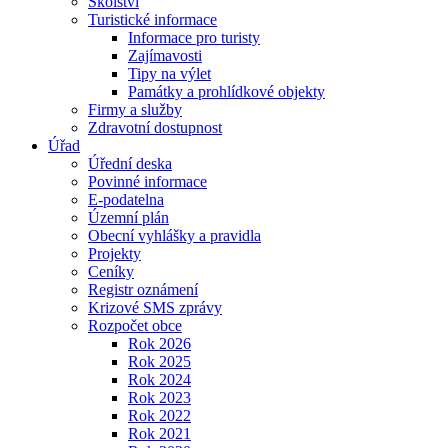
Školství
Turistické informace
Informace pro turisty
Zajímavosti
Tipy na výlet
Památky a prohlídkové objekty
Firmy a služby
Zdravotní dostupnost
Úřad
Úřední deska
Povinné informace
E-podatelna
Územní plán
Obecní vyhlášky a pravidla
Projekty
Ceníky
Registr oznámení
Krizové SMS zprávy
Rozpočet obce
Rok 2026
Rok 2025
Rok 2024
Rok 2023
Rok 2022
Rok 2021