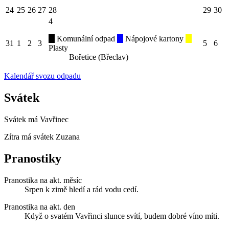
24
25
26
27
28
29
30
4
Komunální odpad
Nápojové kartony
31
1
2
3
5
6
Plasty
Bořetice (Břeclav)
Kalendář svozu odpadu
Svátek
Svátek má
Vavřinec
Zítra má svátek
Zuzana
Pranostiky
Pranostika na akt. měsíc
Srpen k zimě hledí a rád vodu cedí.
Pranostika na akt. den
Když o svatém Vavřinci slunce svítí, budem dobré víno míti.