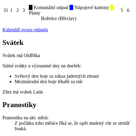
Komunální odpad
Nápojové kartony
31
1
2
3
5
6
Plasty
Bořetice (Břeclav)
Kalendář svozu odpadu
Svátek
Svátek má
Oldřiška
Státní svátky a významné dny na dnešek:
Světový den boje za zákaz jaderných zbraní
Mezinárodní den boje lékařů za mír
Zítra má svátek
Lada
Pranostiky
Pranostika na akt. měsíc
Z počátku toho měsíce říká se, že opět studený vítr ze strnišť
fouká.