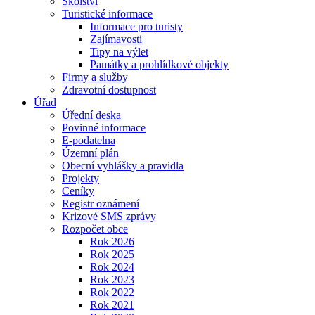
Školství
Turistické informace
Informace pro turisty
Zajímavosti
Tipy na výlet
Památky a prohlídkové objekty
Firmy a služby
Zdravotní dostupnost
Úřad
Úřední deska
Povinné informace
E-podatelna
Územní plán
Obecní vyhlášky a pravidla
Projekty
Ceníky
Registr oznámení
Krizové SMS zprávy
Rozpočet obce
Rok 2026
Rok 2025
Rok 2024
Rok 2023
Rok 2022
Rok 2021