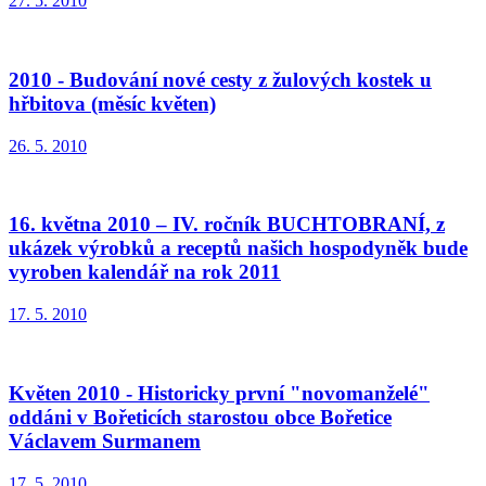
27. 5. 2010
2010 - Budování nové cesty z žulových kostek u
hřbitova (měsíc květen)
26. 5. 2010
16. května 2010 – IV. ročník BUCHTOBRANÍ, z
ukázek výrobků a receptů našich hospodyněk bude
vyroben kalendář na rok 2011
17. 5. 2010
Květen 2010 - Historicky první "novomanželé"
oddáni v Bořeticích starostou obce Bořetice
Václavem Surmanem
17. 5. 2010