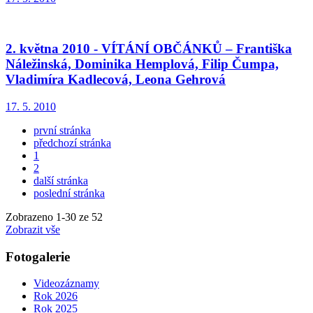
2. května 2010 - VÍTÁNÍ OBČÁNKŮ – Františka
Náležinská, Dominika Hemplová, Filip Čumpa,
Vladimíra Kadlecová, Leona Gehrová
17. 5. 2010
první stránka
předchozí stránka
1
2
další stránka
poslední stránka
Zobrazeno
1
-
30
ze 52
Zobrazit vše
Fotogalerie
Videozáznamy
Rok 2026
Rok 2025