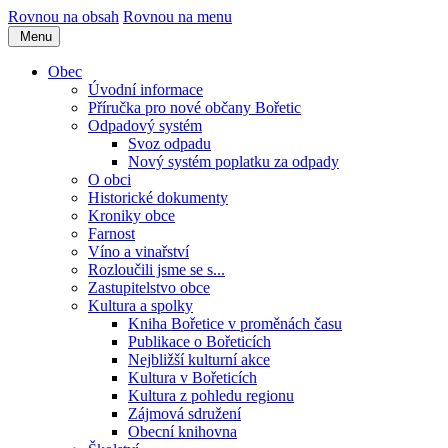
Rovnou na obsah
Rovnou na menu
Menu
Obec
Úvodní informace
Příručka pro nové občany Bořetic
Odpadový systém
Svoz odpadu
Nový systém poplatku za odpady
O obci
Historické dokumenty
Kroniky obce
Farnost
Víno a vinařství
Rozloučili jsme se s...
Zastupitelstvo obce
Kultura a spolky
Kniha Bořetice v proměnách času
Publikace o Bořeticích
Nejbližší kulturní akce
Kultura v Bořeticích
Kultura z pohledu regionu
Zájmová sdružení
Obecní knihovna