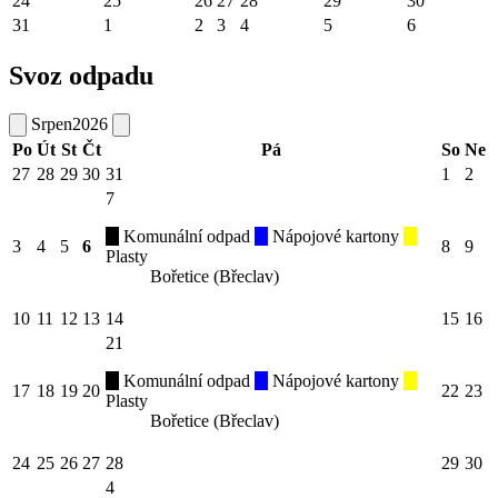
24
25
26
27
28
29
30
31
1
2
3
4
5
6
Svoz odpadu
Srpen
2026
Po
Út
St
Čt
Pá
So
Ne
27
28
29
30
31
1
2
7
Komunální odpad
Nápojové kartony
3
4
5
6
8
9
Plasty
Bořetice (Břeclav)
10
11
12
13
14
15
16
21
Komunální odpad
Nápojové kartony
17
18
19
20
22
23
Plasty
Bořetice (Břeclav)
24
25
26
27
28
29
30
4