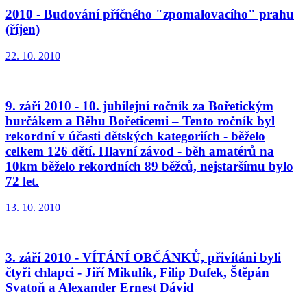
2010 - Budování příčného "zpomalovacího" prahu
(říjen)
22. 10. 2010
9. září 2010 - 10. jubilejní ročník za Bořetickým
burčákem a Běhu Bořeticemi – Tento ročník byl
rekordní v účasti dětských kategoriích - běželo
celkem 126 dětí. Hlavní závod - běh amatérů na
10km běželo rekordních 89 běžců, nejstaršímu bylo
72 let.
13. 10. 2010
3. září 2010 - VÍTÁNÍ OBČÁNKŮ, přivítáni byli
čtyři chlapci - Jiří Mikulík, Filip Dufek, Štěpán
Svatoň a Alexander Ernest Dávid