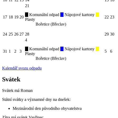
21
Komunální odpad
Nápojové kartony
17
18
19
20
22
23
Plasty
Bořetice (Břeclav)
24
25
26
27
28
29
30
4
Komunální odpad
Nápojové kartony
31
1
2
3
5
6
Plasty
Bořetice (Břeclav)
Kalendář svozu odpadu
Svátek
Svátek má
Roman
Státní svátky a významné dny na dnešek:
Mezinárodní den původního obyvatelstva
Zítra má svátek
Vavřinec