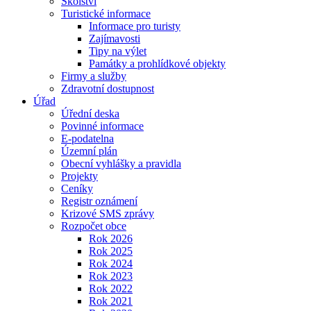
Školství
Turistické informace
Informace pro turisty
Zajímavosti
Tipy na výlet
Památky a prohlídkové objekty
Firmy a služby
Zdravotní dostupnost
Úřad
Úřední deska
Povinné informace
E-podatelna
Územní plán
Obecní vyhlášky a pravidla
Projekty
Ceníky
Registr oznámení
Krizové SMS zprávy
Rozpočet obce
Rok 2026
Rok 2025
Rok 2024
Rok 2023
Rok 2022
Rok 2021