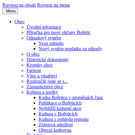
Rovnou na obsah
Rovnou na menu
Menu
Obec
Úvodní informace
Příručka pro nové občany Bořetic
Odpadový systém
Svoz odpadu
Nový systém poplatku za odpady
O obci
Historické dokumenty
Kroniky obce
Farnost
Víno a vinařství
Rozloučili jsme se s...
Zastupitelstvo obce
Kultura a spolky
Kniha Bořetice v proměnách času
Publikace o Bořeticích
Nejbližší kulturní akce
Kultura v Bořeticích
Kultura z pohledu regionu
Zájmová sdružení
Obecní knihovna