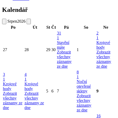
Kalendář
Srpen
2026
Po
Út
St
Čt
Pá
So
Ne
31
2
1
1
Stavění
Krojové
máje
hody
27
28
29
30
1
Zobrazit
Zobrazit
všechny
všechny
záznamy
záznamy
ze dne
ze dne
8
3
4
1
1
1
Noční
Krojové
Krojové
otevřené
hody
hody
5
6
7
sklepy
9
Zobrazit
Zobrazit
Zobrazit
všechny
všechny
všechny
záznamy ze
záznamy ze
záznamy
dne
dne
ze dne
16