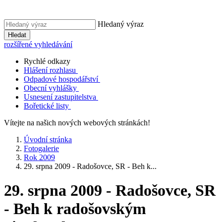
Hledaný výraz
Hledat
rozšířené vyhledávání
Rychlé odkazy
Hlášení rozhlasu
Odpadové hospodářství
Obecní vyhlášky
Usnesení zastupitelstva
Bořetické listy
Vítejte na našich nových webových stránkách!
Úvodní stránka
Fotogalerie
Rok 2009
29. srpna 2009 - Radošovce, SR - Beh k...
29. srpna 2009 - Radošovce, SR
- Beh k radošovským