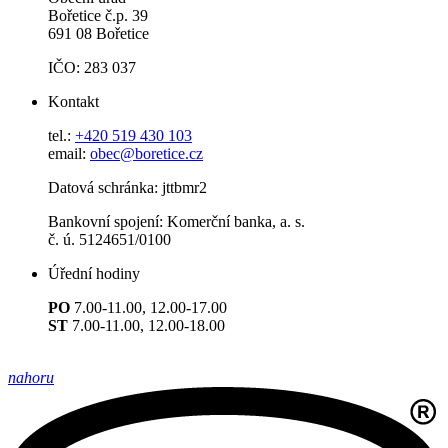
Bořetice č.p. 39
691 08 Bořetice
IČO: 283 037
Kontakt
tel.:
+420 519 430 103
email:
obec@boretice.cz
Datová schránka: jttbmr2
Bankovní spojení: Komerční banka, a. s.
č. ú. 5124651/0100
Úřední hodiny
PO
7.00-11.00, 12.00-17.00
ST
7.00-11.00, 12.00-18.00
nahoru