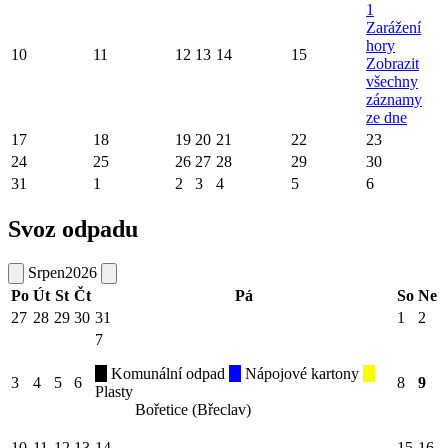
1
Zarážení
hory
10
11
12
13
14
15
Zobrazit
všechny
záznamy
ze dne
17
18
19
20
21
22
23
24
25
26
27
28
29
30
31
1
2
3
4
5
6
Svoz odpadu
Srpen
2026
Po
Út
St
Čt
Pá
So
Ne
27
28
29
30
31
1
2
7
Komunální odpad
Nápojové kartony
3
4
5
6
8
9
Plasty
Bořetice (Břeclav)
10
11
12
13
14
15
16