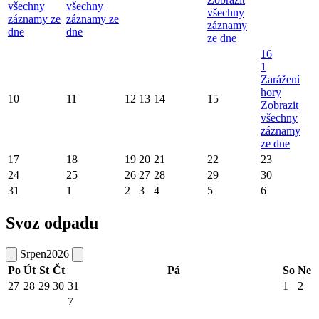
všechny
všechny
všechny
záznamy ze
záznamy ze
záznamy
dne
dne
ze dne
16
1
Zarážení
hory
10
11
12
13
14
15
Zobrazit
všechny
záznamy
ze dne
17
18
19
20
21
22
23
24
25
26
27
28
29
30
31
1
2
3
4
5
6
Svoz odpadu
Srpen
2026
Po
Út
St
Čt
Pá
So
Ne
27
28
29
30
31
1
2
7