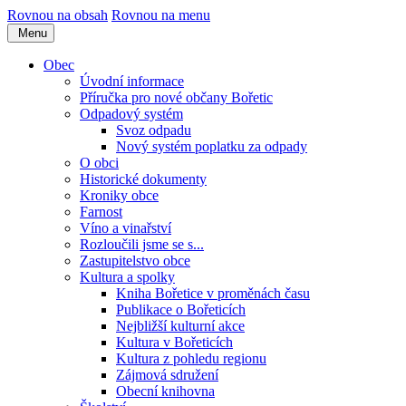
Rovnou na obsah
Rovnou na menu
Menu
Obec
Úvodní informace
Příručka pro nové občany Bořetic
Odpadový systém
Svoz odpadu
Nový systém poplatku za odpady
O obci
Historické dokumenty
Kroniky obce
Farnost
Víno a vinařství
Rozloučili jsme se s...
Zastupitelstvo obce
Kultura a spolky
Kniha Bořetice v proměnách času
Publikace o Bořeticích
Nejbližší kulturní akce
Kultura v Bořeticích
Kultura z pohledu regionu
Zájmová sdružení
Obecní knihovna