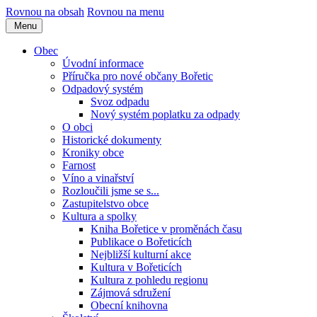
Rovnou na obsah
Rovnou na menu
Menu
Obec
Úvodní informace
Příručka pro nové občany Bořetic
Odpadový systém
Svoz odpadu
Nový systém poplatku za odpady
O obci
Historické dokumenty
Kroniky obce
Farnost
Víno a vinařství
Rozloučili jsme se s...
Zastupitelstvo obce
Kultura a spolky
Kniha Bořetice v proměnách času
Publikace o Bořeticích
Nejbližší kulturní akce
Kultura v Bořeticích
Kultura z pohledu regionu
Zájmová sdružení
Obecní knihovna