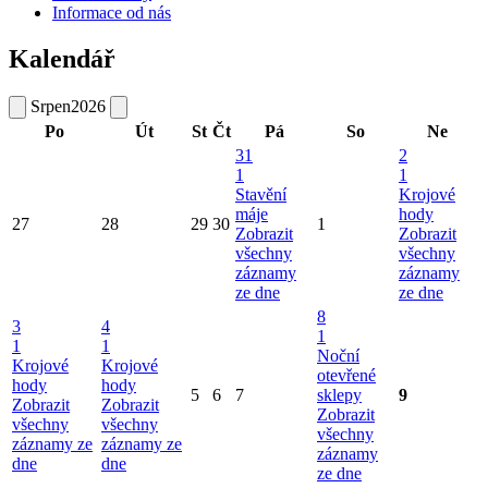
Informace od nás
Kalendář
Srpen
2026
Po
Út
St
Čt
Pá
So
Ne
31
2
1
1
Stavění
Krojové
máje
hody
27
28
29
30
1
Zobrazit
Zobrazit
všechny
všechny
záznamy
záznamy
ze dne
ze dne
8
3
4
1
1
1
Noční
Krojové
Krojové
otevřené
hody
hody
5
6
7
sklepy
9
Zobrazit
Zobrazit
Zobrazit
všechny
všechny
všechny
záznamy ze
záznamy ze
záznamy
dne
dne
ze dne