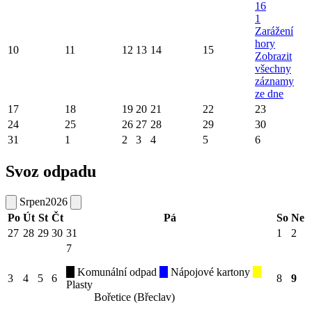
16
1
Zarážení
hory
10
11
12
13
14
15
Zobrazit
všechny
záznamy
ze dne
17
18
19
20
21
22
23
24
25
26
27
28
29
30
31
1
2
3
4
5
6
Svoz odpadu
Srpen
2026
Po
Út
St
Čt
Pá
So
Ne
27
28
29
30
31
1
2
7
Komunální odpad
Nápojové kartony
3
4
5
6
8
9
Plasty
Bořetice (Břeclav)