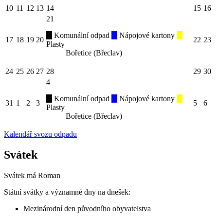
10
11
12
13
14
15
16
21
Komunální odpad
Nápojové kartony
17
18
19
20
22
23
Plasty
Bořetice (Břeclav)
24
25
26
27
28
29
30
4
Komunální odpad
Nápojové kartony
31
1
2
3
5
6
Plasty
Bořetice (Břeclav)
Kalendář svozu odpadu
Svátek
Svátek má
Roman
Státní svátky a významné dny na dnešek:
Mezinárodní den původního obyvatelstva