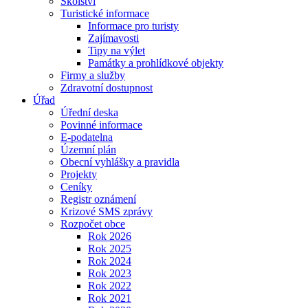
Školství
Turistické informace
Informace pro turisty
Zajímavosti
Tipy na výlet
Památky a prohlídkové objekty
Firmy a služby
Zdravotní dostupnost
Úřad
Úřední deska
Povinné informace
E-podatelna
Územní plán
Obecní vyhlášky a pravidla
Projekty
Ceníky
Registr oznámení
Krizové SMS zprávy
Rozpočet obce
Rok 2026
Rok 2025
Rok 2024
Rok 2023
Rok 2022
Rok 2021