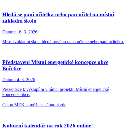
Hledá se paní učitelka nebo pan učitel na místní
základní školu
Datum:
16. 3. 2026
Místní základní škola hledá nového pana učitele nebo paní učitelku.
Představení Místní energetické koncepce obce
Bořetice
Datum:
4. 3. 2026
Prezentace k výstupům v rámci projektu Místní energetické
koncepce obce.
Celou MEK si můžete stáhnout zde
Kulturní kalendář na rok 2026 online!