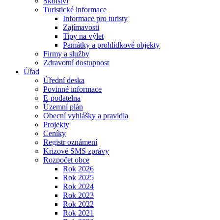
Školství
Turistické informace
Informace pro turisty
Zajímavosti
Tipy na výlet
Památky a prohlídkové objekty
Firmy a služby
Zdravotní dostupnost
Úřad
Úřední deska
Povinné informace
E-podatelna
Územní plán
Obecní vyhlášky a pravidla
Projekty
Ceníky
Registr oznámení
Krizové SMS zprávy
Rozpočet obce
Rok 2026
Rok 2025
Rok 2024
Rok 2023
Rok 2022
Rok 2021