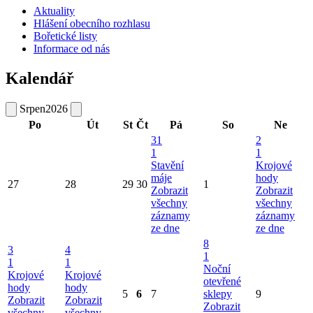
Aktuality
Hlášení obecního rozhlasu
Bořetické listy
Informace od nás
Kalendář
Srpen
2026
Po
Út
St
Čt
Pá
So
Ne
31
2
1
1
Stavění
Krojové
máje
hody
27
28
29
30
1
Zobrazit
Zobrazit
všechny
všechny
záznamy
záznamy
ze dne
ze dne
8
3
4
1
1
1
Noční
Krojové
Krojové
otevřené
hody
hody
5
6
7
sklepy
9
Zobrazit
Zobrazit
Zobrazit
všechny
všechny