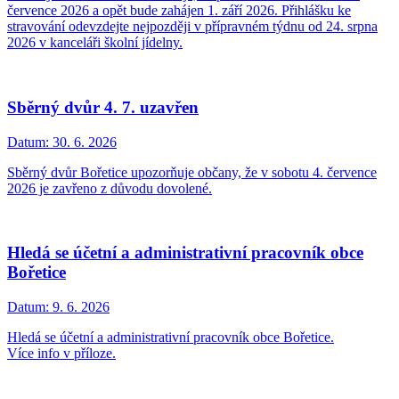
července 2026 a opět bude zahájen 1. září 2026. Přihlášku ke
stravování odevzdejte nejpozději v přípravném týdnu od 24. srpna
2026 v kanceláři školní jídelny.
Sběrný dvůr 4. 7. uzavřen
Datum:
30. 6. 2026
Sběrný dvůr Bořetice upozorňuje občany, že v sobotu 4. července
2026 je zavřeno z důvodu dovolené.
Hledá se účetní a administrativní pracovník obce
Bořetice
Datum:
9. 6. 2026
Hledá se účetní a administrativní pracovník obce Bořetice.
Více info v příloze.