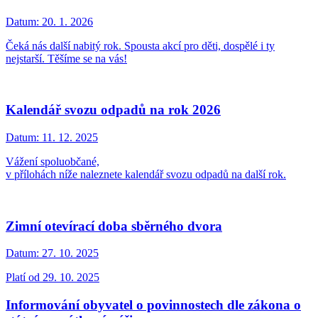
Datum:
20. 1. 2026
Čeká nás další nabitý rok. Spousta akcí pro děti, dospělé i ty
nejstarší. Těšíme se na vás!
Kalendář svozu odpadů na rok 2026
Datum:
11. 12. 2025
Vážení spoluobčané,
v přílohách níže naleznete kalendář svozu odpadů na další rok.
Zimní otevírací doba sběrného dvora
Datum:
27. 10. 2025
Platí od 29. 10. 2025
Informování obyvatel o povinnostech dle zákona o