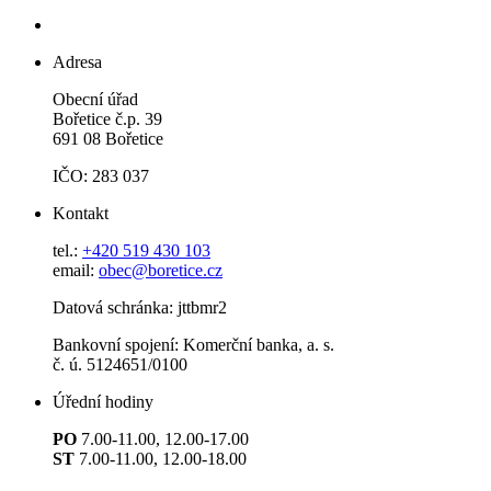
Adresa
Obecní úřad
Bořetice č.p. 39
691 08 Bořetice
IČO: 283 037
Kontakt
tel.:
+420 519 430 103
email:
obec@boretice.cz
Datová schránka: jttbmr2
Bankovní spojení: Komerční banka, a. s.
č. ú. 5124651/0100
Úřední hodiny
PO
7.00-11.00, 12.00-17.00
ST
7.00-11.00, 12.00-18.00