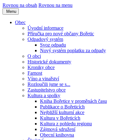
Rovnou na obsah
Rovnou na menu
Menu
Obec
Úvodní informace
Příručka pro nové občany Bořetic
Odpadový systém
Svoz odpadu
Nový systém poplatku za odpady
O obci
Historické dokumenty
Kroniky obce
Farnost
Víno a vinařství
Rozloučili jsme se s...
Zastupitelstvo obce
Kultura a spolky
Kniha Bořetice v proměnách času
Publikace o Bořeticích
Nejbližší kulturní akce
Kultura v Bořeticích
Kultura z pohledu regionu
Zájmová sdružení
Obecní knihovna