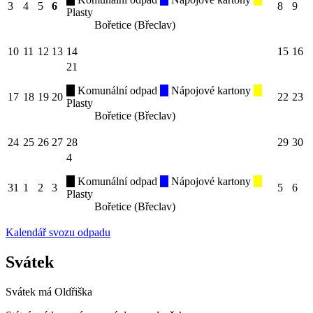
3
4
5
6
8
9
Plasty
Bořetice (Břeclav)
10
11
12
13
14
15
16
21
Komunální odpad
Nápojové kartony
17
18
19
20
22
23
Plasty
Bořetice (Břeclav)
24
25
26
27
28
29
30
4
Komunální odpad
Nápojové kartony
31
1
2
3
5
6
Plasty
Bořetice (Břeclav)
Kalendář svozu odpadu
Svátek
Svátek má
Oldřiška