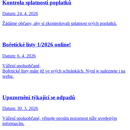
Kontrola splatnosti poplatků
Datum:
24. 4. 2026
Žádáme občany, aby si zkontrolovali splatnost svých poplatků.
Bořetické listy 1/2026 online!
Datum:
6. 4. 2026
Vážení spoluobčané,
Bořetické listy máte již ve svých schránkách. Nyní je naleznete i na
webu.
Upozornění týkající se odpadů
Datum:
30. 3. 2026
Vážení spoluobčané, věnujte prosím pozornost níže uvedeným
informacím.