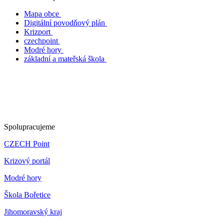
Mapa obce
Digitální povodňový plán
Krizport
czechpoint
Modré hory
základní a mateřská škola
Spolupracujeme
CZECH Point
Krizový portál
Modré hory
Škola Bořetice
Jihomoravský kraj