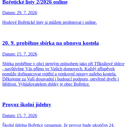
Bořetické listy 2/2026 online
Datum:
29. 7. 2026
Hodové Bořetické listy si můžete prolistovat i online.
20. 9. proběhne sbírka na obnovu kostela
Datum:
15. 7. 2026
Sbírka proběhne v obci stejným způsobem jako při Tříkrálové sbírce
- navštívíme Vás přímo ve Vašich domovech. Každý příspěvek
pomůže dofinancovat vnitřní a venkovní opravy našeho kostela.
Děkujeme za Vaši dosavadní i budoucí podporu, otevřené dveře i
štědrost. Vyhlašovatelem sbírky je obec Bořetice.
Provoz školní jídelny
Datum:
15. 7. 2026
Školní jídelna Bořetice oznamuje, že provoz bude ukončen 24.