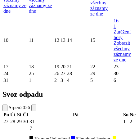
všechny
záznamy ze
záznamy ze
záznamy
dne
dne
ze dne
16
1
Zarážení
hory
10
11
12
13
14
15
Zobrazit
všechny
záznamy
ze dne
17
18
19
20
21
22
23
24
25
26
27
28
29
30
31
1
2
3
4
5
6
Svoz odpadu
Srpen
2026
Po
Út
St
Čt
Pá
So
Ne
27
28
29
30
31
1
2
7
Komunální odpad
Nápojové kartony