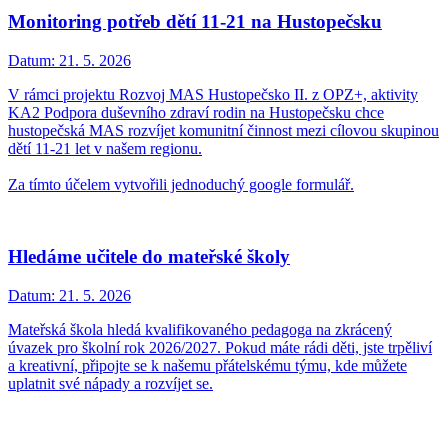
Monitoring potřeb dětí 11-21 na Hustopečsku
Datum:
21. 5. 2026
V rámci projektu Rozvoj MAS Hustopečsko II. z OPZ+, aktivity
KA2 Podpora duševního zdraví rodin na Hustopečsku chce
hustopečská MAS rozvíjet komunitní činnost mezi cílovou skupinou
dětí 11-21 let v našem regionu.
Za tímto účelem vytvořili jednoduchý google formulář.
Hledáme učitele do mateřské školy
Datum:
21. 5. 2026
Mateřská škola hledá kvalifikovaného pedagoga na zkrácený
úvazek pro školní rok 2026/2027. Pokud máte rádi děti, jste trpěliví
a kreativní, připojte se k našemu přátelskému týmu, kde můžete
uplatnit své nápady a rozvíjet se.